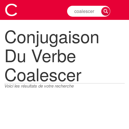
Rechercher
la
conjugaison
Conjugaison
d'un
verbe
Du Verbe
Coalescer
Voici les résultats de votre recherche