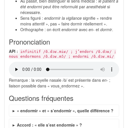
Au passif, bien distinguer le sens médical :
le patient a
été endormi
peut être reformulé par
anesthésié
si
nécessaire.
Sens figuré :
endormir la vigilance
signifie « rendre
moins attentif », pas « faire dormir réellement ».
Orthographe : on écrit
endormir
avec
en-
et
dormir
.
Prononciation
API :
infinitif /ɑ̃.dɔʁ.miʁ/ ; j’endors /ɑ̃.dɔʁ/ ;
nous endormons /ɑ̃.dɔʁ.mɔ̃/ ; endormi /ɑ̃.dɔʁ.mi/
Remarque : la voyelle nasale /ɑ̃/ est présente dans
en-
;
liaison possible dans « vous‿endormez ».
Questions fréquentes
« endormir » et « s’endormir », quelle différence ?
Accord : « elle s’est endormie » ?