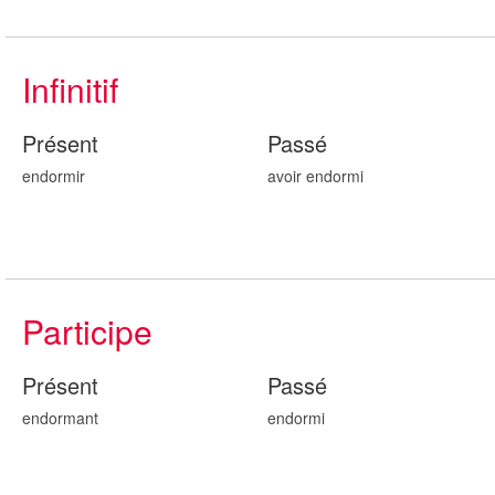
Infinitif
Présent
Passé
endormir
avoir endor
mi
Participe
Présent
Passé
endor
mant
endor
mi