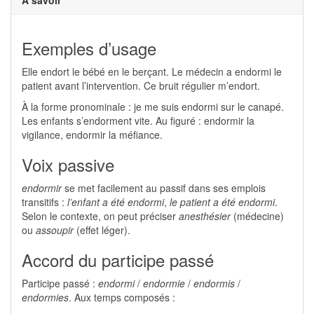
À savoir
Exemples d’usage
Elle endort le bébé en le berçant. Le médecin a endormi le
patient avant l’intervention. Ce bruit régulier m’endort.
À la forme pronominale : je me suis endormi sur le canapé.
Les enfants s’endorment vite. Au figuré : endormir la
vigilance, endormir la méfiance.
Voix passive
endormir
se met facilement au passif dans ses emplois
transitifs :
l’enfant a été endormi
,
le patient a été endormi
.
Selon le contexte, on peut préciser
anesthésier
(médecine)
ou
assoupir
(effet léger).
Accord du participe passé
Participe passé :
endormi
/
endormie
/
endormis
/
endormies
. Aux temps composés :