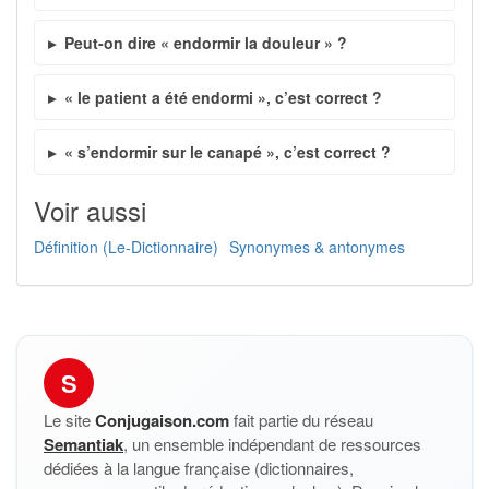
Peut-on dire « endormir la douleur » ?
« le patient a été endormi », c’est correct ?
« s’endormir sur le canapé », c’est correct ?
Voir aussi
Définition (Le-Dictionnaire)
Synonymes & antonymes
S
Le site
Conjugaison.com
fait partie du réseau
Semantiak
, un ensemble indépendant de ressources
dédiées à la langue française (dictionnaires,