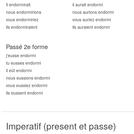
il endor
mirait
il aurait endor
mi
nous endor
mirions
nous aurions endor
mi
vous endor
miriez
vous auriez endor
mi
ils endor
miraient
ils auraient endor
mi
Passé 2e forme
j'eusse endor
mi
tu eusses endor
mi
il eût endor
mi
nous eussions endor
mi
vous eussiez endor
mi
ils eussent endor
mi
Imperatif (present et passe)