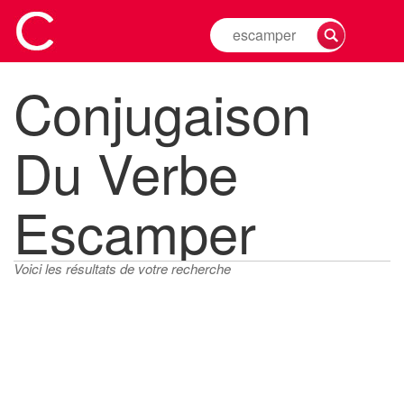
Rechercher
la
conjugaison
Conjugaison
d'un
verbe
Du Verbe
Escamper
Voici les résultats de votre recherche