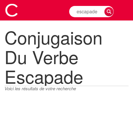
Rechercher
la
conjugaison
Conjugaison
d'un
verbe
Du Verbe
Escapade
Voici les résultats de votre recherche