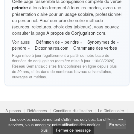
Cette page rassemble la conjugaison complète du verbe
peindre
à tous les temps et à tous les modes, avec une
présentation claire pour un usage scolaire, professionnel
ou personnel. Pour comprendre notre méthode
(sources, relectures, choix des tableaux), vous pouvez
consulter la page
A propos de Conjugaison.com
.
Voir aussi :
Définition de « peindre »
Synonymes de «
peindre »
Dictionnaires.com
Grammaire des verbes
Page mise à jour régulièrement à partir de notre base de
données de conjugaison (dernière mise à jour : 10/08/2026).
Réseau Semantiak : sites francophones en ligne depuis plus
de 20 ans, cités dans de nombreux travaux universitaires,
ouvrages et médias.
A propos
|
Références
|
Conditions d'utilisation
|
Le Dictionnaire
|
Faire un lien
|
Liens utiles
Les cookies nous permettent d'offrir nos services. En utilisant nos
services, vous acceptez notre utilisation des cookies.
En savoir
Directeur de projet :
Nicolas Belotti
- Copyright © Semantiak.com
plus
Fermer ce message