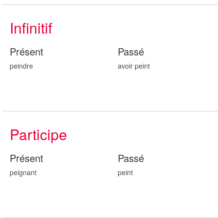
Infinitif
Présent
Passé
peindre
avoir
pei
nt
Participe
Présent
Passé
pei
gnant
pei
nt