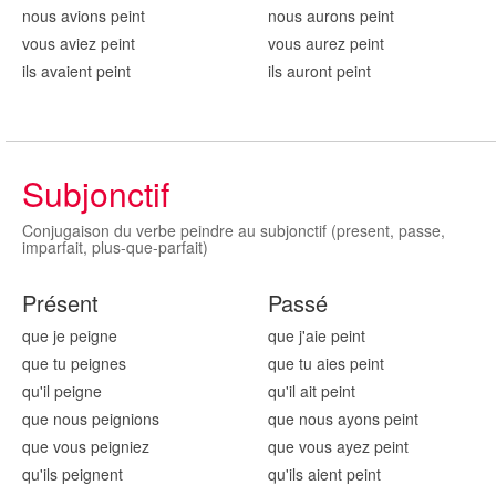
nous avions
pei
nt
nous aurons
pei
nt
vous aviez
pei
nt
vous aurez
pei
nt
ils avaient
pei
nt
ils auront
pei
nt
Subjonctif
Conjugaison du verbe peindre au subjonctif (present, passe,
imparfait, plus-que-parfait)
Présent
Passé
que je pei
gne
que j'aie
pei
nt
que tu pei
gnes
que tu aies
pei
nt
qu'il pei
gne
qu'il ait
pei
nt
que nous pei
gnions
que nous ayons
pei
nt
que vous pei
gniez
que vous ayez
pei
nt
qu'ils pei
gnent
qu'ils aient
pei
nt