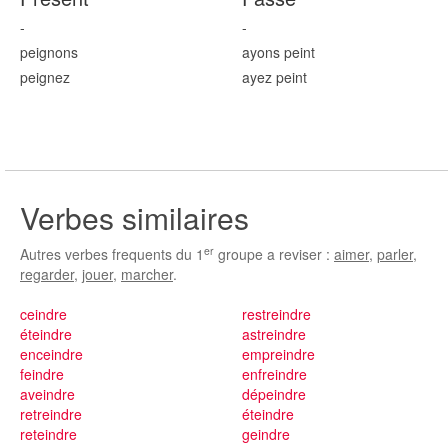
-
-
pei
gnons
ayons
pei
nt
pei
gnez
ayez
pei
nt
Verbes similaires
er
Autres verbes frequents du 1
groupe a reviser :
aimer
,
parler
,
regarder
,
jouer
,
marcher
.
ceindre
restreindre
éteindre
astreindre
enceindre
empreindre
feindre
enfreindre
aveindre
dépeindre
retreindre
éteindre
reteindre
geindre