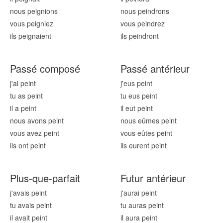
nous pei
gnions
nous pei
ndrons
vous pei
gniez
vous pei
ndrez
ils pei
gnaient
ils pei
ndront
Passé composé
Passé antérieur
j'ai
pei
nt
j'eus
pei
nt
tu as
pei
nt
tu eus
pei
nt
il a
pei
nt
il eut
pei
nt
nous avons
pei
nt
nous eûmes
pei
nt
vous avez
pei
nt
vous eûtes
pei
nt
ils ont
pei
nt
ils eurent
pei
nt
Plus-que-parfait
Futur antérieur
j'avais
pei
nt
j'aurai
pei
nt
tu avais
pei
nt
tu auras
pei
nt
il avait
pei
nt
il aura
pei
nt