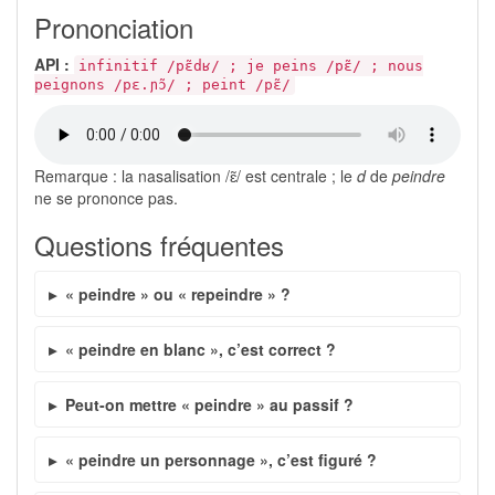
Prononciation
API :
infinitif /pɛ̃dʁ/ ; je peins /pɛ̃/ ; nous
peignons /pɛ.ɲɔ̃/ ; peint /pɛ̃/
Remarque : la nasalisation /ɛ̃/ est centrale ; le
d
de
peindre
ne se prononce pas.
Questions fréquentes
« peindre » ou « repeindre » ?
« peindre en blanc », c’est correct ?
Peut-on mettre « peindre » au passif ?
« peindre un personnage », c’est figuré ?