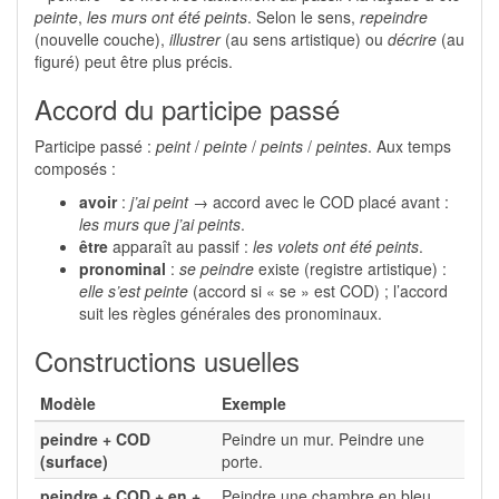
peinte
,
les murs ont été peints
. Selon le sens,
repeindre
(nouvelle couche),
illustrer
(au sens artistique) ou
décrire
(au
figuré) peut être plus précis.
Accord du participe passé
Participe passé :
peint
/
peinte
/
peints
/
peintes
. Aux temps
composés :
avoir
:
j’ai peint
→ accord avec le COD placé avant :
les murs que j’ai peints
.
être
apparaît au passif :
les volets ont été peints
.
pronominal
:
se peindre
existe (registre artistique) :
elle s’est peinte
(accord si « se » est COD) ; l’accord
suit les règles générales des pronominaux.
Constructions usuelles
Modèle
Exemple
peindre + COD
Peindre un mur. Peindre une
(surface)
porte.
peindre + COD + en +
Peindre une chambre en bleu.