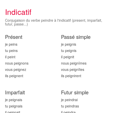
Indicatif
Conjugaison du verbe peindre à l'indicatif (present, imparfait,
futur, passe...)
Présent
Passé simple
je pei
ns
je pei
gnis
tu pei
ns
tu pei
gnis
il
pei
nt
il pei
gnit
nous pei
gnons
nous pei
gnîmes
vous pei
gnez
vous pei
gnîtes
ils pei
gnent
ils pei
gnirent
Imparfait
Futur simple
je pei
gnais
je pei
ndrai
tu pei
gnais
tu pei
ndras
il pei
gnait
il pei
ndra