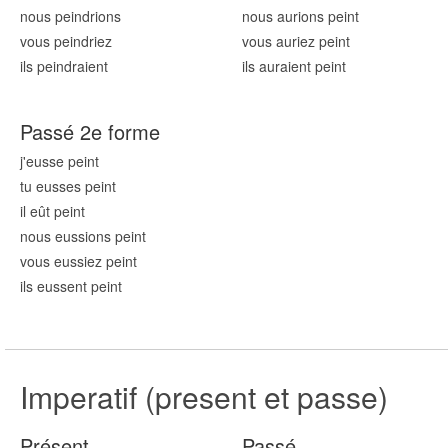
nous pei
ndrions
nous aurions
pei
nt
vous pei
ndriez
vous auriez
pei
nt
ils pei
ndraient
ils auraient
pei
nt
Passé 2e forme
j'eusse
pei
nt
tu eusses
pei
nt
il eût
pei
nt
nous eussions
pei
nt
vous eussiez
pei
nt
ils eussent
pei
nt
Imperatif (present et passe)
Présent
Passé