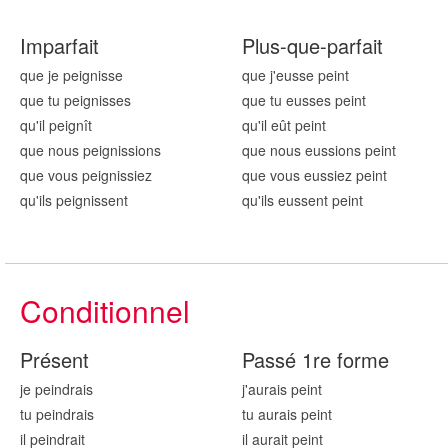
Imparfait
Plus-que-parfait
que je pei
gnisse
que j'eusse
pei
nt
que tu pei
gnisses
que tu eusses
pei
nt
qu'il pei
gnît
qu'il eût
pei
nt
que nous pei
gnissions
que nous eussions
pei
nt
que vous pei
gnissiez
que vous eussiez
pei
nt
qu'ils pei
gnissent
qu'ils eussent
pei
nt
Conditionnel
Présent
Passé 1re forme
je pei
ndrais
j'aurais
pei
nt
tu pei
ndrais
tu aurais
pei
nt
il pei
ndrait
il aurait
pei
nt