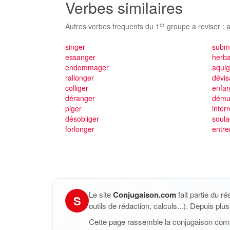
Verbes similaires
er
Autres verbes frequents du 1
groupe a reviser :
a
singer
subm
essanger
herb
endommager
aquig
rallonger
dévis
colliger
enfar
déranger
dému
piger
inter
désobliger
soula
forlonger
entr
Le site
Conjugaison.com
fait partie du r
S
outils de rédaction, calculs...). Depuis pl
Cette page rassemble la conjugaison com