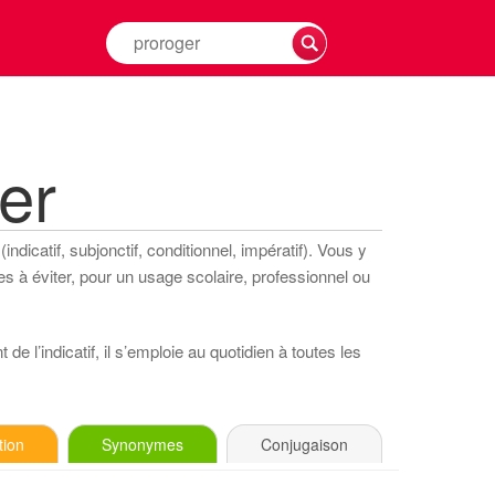
Rechercher
la
conjugaison
d'un
verbe
er
ndicatif, subjonctif, conditionnel, impératif). Vous y
s à éviter, pour un usage scolaire, professionnel ou
de l’indicatif, il s’emploie au quotidien à toutes les
tion
Synonymes
Conjugaison