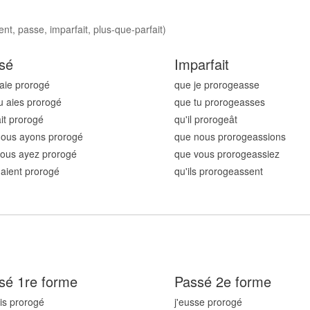
nt, passe, imparfait, plus-que-parfait)
sé
Imparfait
'aie prorog
é
que je prorog
easse
u aies prorog
é
que tu prorog
easses
ait prorog
é
qu'il prorog
eât
nous ayons prorog
é
que nous prorog
eassions
ous ayez prorog
é
que vous prorog
eassiez
s aient prorog
é
qu'ils prorog
eassent
sé 1re forme
Passé 2e forme
ais prorog
é
j'eusse prorog
é