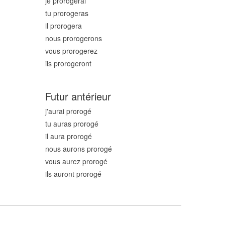
je prorog
erai
tu prorog
eras
il prorog
era
nous prorog
erons
vous prorog
erez
ils prorog
eront
Futur antérieur
j'aurai prorog
é
tu auras prorog
é
il aura prorog
é
nous aurons prorog
é
vous aurez prorog
é
ils auront prorog
é