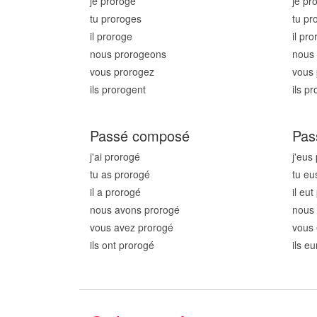
je prorog
e
je pr
tu prorog
es
tu pr
il prorog
e
il pro
nous prorog
eons
nous
vous prorog
ez
vous 
ils prorog
ent
ils p
Passé composé
Pas
j'ai prorog
é
j'eus
tu as prorog
é
tu eu
il a prorog
é
il eu
nous avons prorog
é
nous
vous avez prorog
é
vous 
ils ont prorog
é
ils e