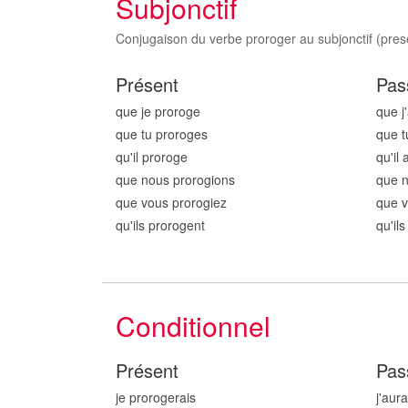
Subjonctif
Conjugaison du verbe proroger au subjonctif (prese
Présent
Pas
que je prorog
e
que j
que tu prorog
es
que t
qu'il prorog
e
qu'il 
que nous prorog
ions
que 
que vous prorog
iez
que v
qu'ils prorog
ent
qu'il
Conditionnel
Présent
Pas
je prorog
erais
j'aur