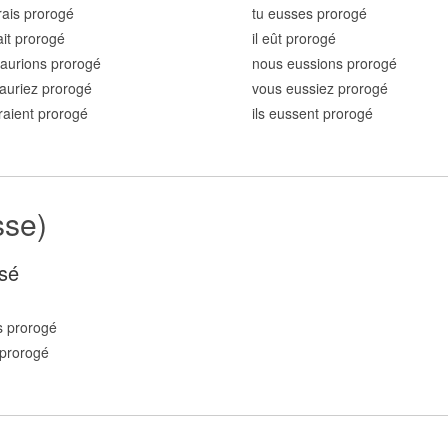
rais prorog
é
tu eusses prorog
é
ait prorog
é
il eût prorog
é
aurions prorog
é
nous eussions prorog
é
auriez prorog
é
vous eussiez prorog
é
uraient prorog
é
ils eussent prorog
é
sse)
sé
s prorog
é
prorog
é