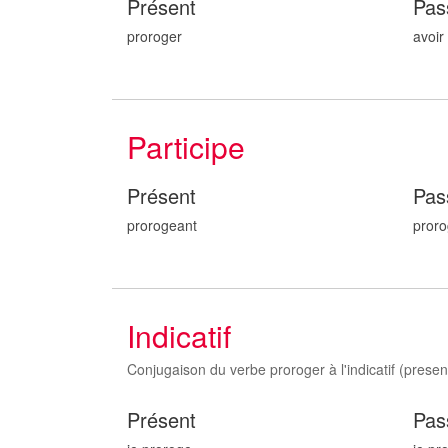
Présent
Pas
proroger
avoir
Participe
Présent
Pas
prorog
eant
pror
Indicatif
Conjugaison du verbe proroger à l'indicatif (present,
Présent
Pas