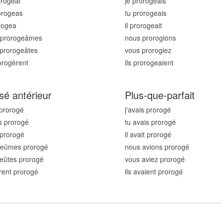
orog
eai
je prorog
eais
orog
eas
tu prorog
eais
rog
ea
il prorog
eait
 prorog
eâmes
nous prorog
ions
prorog
eâtes
vous prorog
iez
rorog
èrent
ils prorog
eaient
sé antérieur
Plus-que-parfait
 prorog
é
j'avais prorog
é
s prorog
é
tu avais prorog
é
t prorog
é
il avait prorog
é
 eûmes prorog
é
nous avions prorog
é
eûtes prorog
é
vous aviez prorog
é
urent prorog
é
ils avaient prorog
é