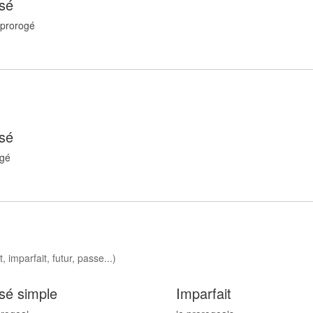
sé
 prorog
é
sé
og
é
 imparfait, futur, passe...)
sé simple
Imparfait