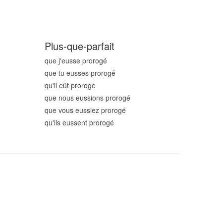
Plus-que-parfait
que j'eusse prorog
é
que tu eusses prorog
é
qu'il eût prorog
é
que nous eussions prorog
é
que vous eussiez prorog
é
qu'ils eussent prorog
é