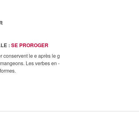
R
LE :
SE PROROGER
r conservent le e après le g
s mangeons. Les verbes en -
 formes.