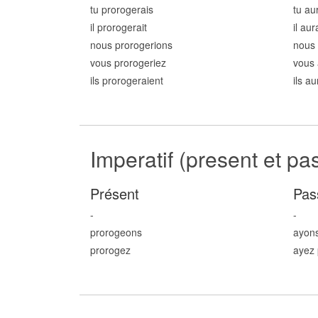
tu prorog
erais
tu au
il prorog
erait
il aur
nous prorog
erions
nous 
vous prorog
eriez
vous 
ils prorog
eraient
ils a
Imperatif (present et pa
Présent
Pas
-
-
prorog
eons
ayon
prorog
ez
ayez 