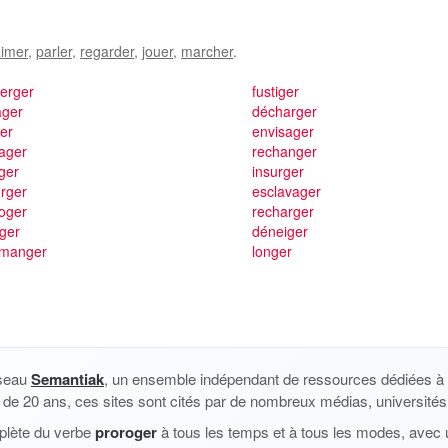
imer
,
parler
,
regarder
,
jouer
,
marcher
.
erger
fustiger
ager
décharger
er
envisager
ager
rechanger
ger
insurger
rger
esclavager
roger
recharger
ger
déneiger
emanger
longer
éseau
Semantiak
, un ensemble indépendant de ressources dédiées à l
us de 20 ans, ces sites sont cités par de nombreux médias, universités 
plète du verbe
proroger
à tous les temps et à tous les modes, avec u