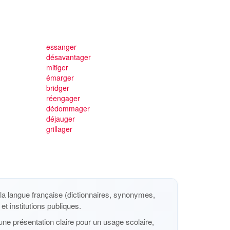
essanger
désavantager
mitiger
émarger
bridger
réengager
dédommager
déjauger
grillager
a langue française (dictionnaires, synonymes,
et institutions publiques.
ne présentation claire pour un usage scolaire,