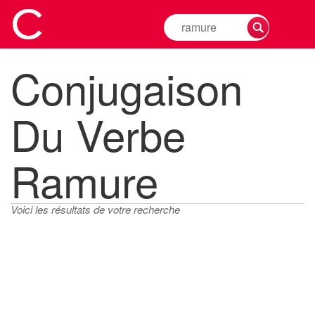
Rechercher
la
conjugaison
Conjugaison
d'un
verbe
Du Verbe
Ramure
Voici les résultats de votre recherche