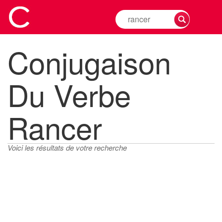
Rechercher
la
conjugaison
Conjugaison
d'un
verbe
Du Verbe
Rancer
Voici les résultats de votre recherche