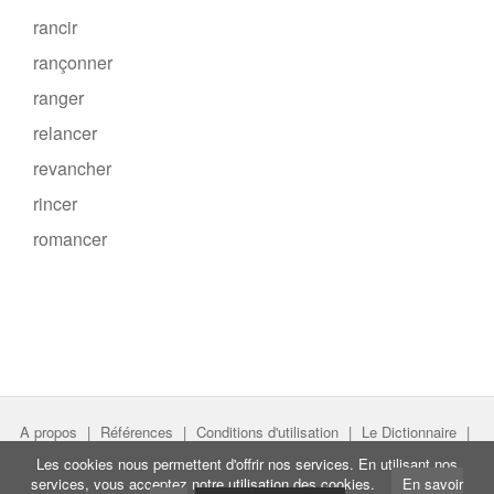
rancir
rançonner
ranger
relancer
revancher
rincer
romancer
A propos
|
Références
|
Conditions d'utilisation
|
Le Dictionnaire
|
Faire un lien
|
Liens utiles
Les cookies nous permettent d'offrir nos services. En utilisant nos
services, vous acceptez notre utilisation des cookies.
En savoir
Directeur de projet :
Nicolas Belotti
- Copyright © Semantiak.com