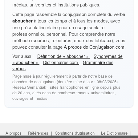
médias, universités et institutions publiques.
Cette page rassemble la conjugaison complète du verbe
aboucher
à tous les temps et à tous les modes, avec
une présentation claire pour un usage scolaire,
professionnel ou personnel. Pour comprendre notre
méthode (sources, relectures, choix des tableaux), vous
pouvez consulter la page
A propos de Conjugaison.com
.
Voir aussi :
Définition de « aboucher »
Synonymes de
« aboucher »
Dictionnaires.com
Grammaire des
verbes
Page mise à jour régulièrement à partir de notre base de
données de conjugaison (dernière mise à jour : 08/08/2026).
Réseau Semantiak : sites francophones en ligne depuis plus
de 20 ans, cités dans de nombreux travaux universitaires,
ouvrages et médias.
A propos
|
Références
|
Conditions d'utilisation
|
Le Dictionnaire
|