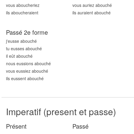
vous abouch
eriez
vous auriez abouch
é
ils abouch
eraient
ils auraient abouch
é
Passé 2e forme
j'eusse abouch
é
tu eusses abouch
é
il eût abouch
é
nous eussions abouch
é
vous eussiez abouch
é
ils eussent abouch
é
Imperatif (present et passe)
Présent
Passé