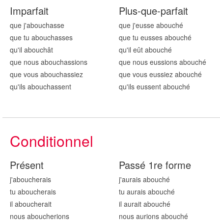
Imparfait
Plus-que-parfait
que j'abouch
asse
que j'eusse abouch
é
que tu abouch
asses
que tu eusses abouch
é
qu'il abouch
ât
qu'il eût abouch
é
que nous abouch
assions
que nous eussions abouch
é
que vous abouch
assiez
que vous eussiez abouch
é
qu'ils abouch
assent
qu'ils eussent abouch
é
Conditionnel
Présent
Passé 1re forme
j'abouch
erais
j'aurais abouch
é
tu abouch
erais
tu aurais abouch
é
il abouch
erait
il aurait abouch
é
nous abouch
erions
nous aurions abouch
é