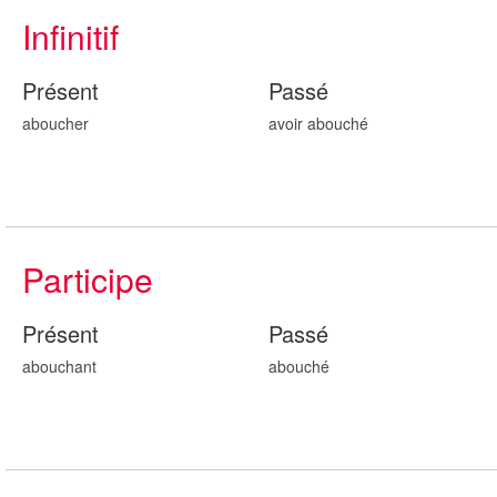
Infinitif
Présent
Passé
aboucher
avoir abouch
é
Participe
Présent
Passé
abouch
ant
abouch
é