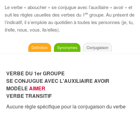
Le verbe « aboucher » se conjugue avec l’auxiliaire « avoir » et
er
suit les règles usuelles des verbes du 1
groupe. Au présent de
l’indicatif, il s’emploie au quotidien à toutes les personnes (je, tu,
il/elle, nous, vous, ils/elles).
Définition
Synonymes
Conjugaison
VERBE DU 1er GROUPE
SE CONJUGUE AVEC L'AUXILIAIRE AVOIR
MODÈLE
AIMER
VERBE TRANSITIF
Aucune règle spécifique pour la conjugaison du verbe