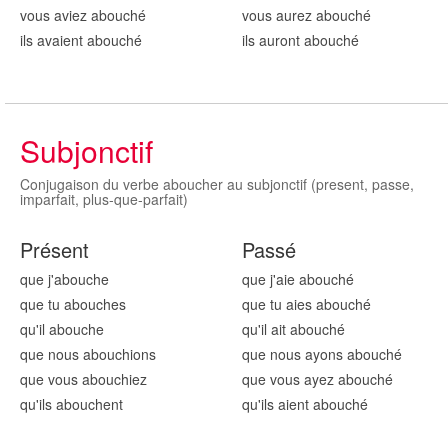
vous aviez abouch
é
vous aurez abouch
é
ils avaient abouch
é
ils auront abouch
é
Subjonctif
Conjugaison du verbe aboucher au subjonctif (present, passe,
imparfait, plus-que-parfait)
Présent
Passé
que j'abouch
e
que j'aie abouch
é
que tu abouch
es
que tu aies abouch
é
qu'il abouch
e
qu'il ait abouch
é
que nous abouch
ions
que nous ayons abouch
é
que vous abouch
iez
que vous ayez abouch
é
qu'ils abouch
ent
qu'ils aient abouch
é