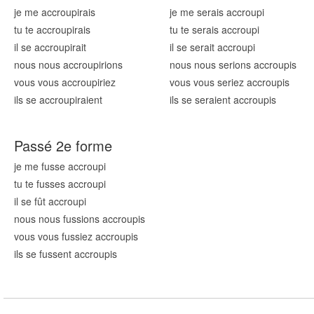
je me accroup
irais
je me serais accroup
i
tu te accroup
irais
tu te serais accroup
i
il se accroup
irait
il se serait accroup
i
nous nous accroup
irions
nous nous serions accroup
is
vous vous accroup
iriez
vous vous seriez accroup
is
ils se accroup
iraient
ils se seraient accroup
is
Passé 2e forme
je me fusse accroup
i
tu te fusses accroup
i
il se fût accroup
i
nous nous fussions accroup
is
vous vous fussiez accroup
is
ils se fussent accroup
is