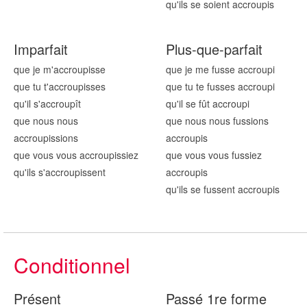
qu'ils se soient accroup
is
Imparfait
Plus-que-parfait
que je m'accroup
isse
que je me fusse accroup
i
que tu t'accroup
isses
que tu te fusses accroup
i
qu'il s'accroup
ît
qu'il se fût accroup
i
que nous nous
que nous nous fussions
accroup
issions
accroup
is
que vous vous accroup
issiez
que vous vous fussiez
qu'ils s'accroup
issent
accroup
is
qu'ils se fussent accroup
is
Conditionnel
Présent
Passé 1re forme