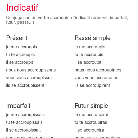
Indicatif
Conjugaison du verbe accroupir à l'indicatif (present, imparfait,
futur, passe...)
Présent
Passé simple
je me accroup
is
je me accroup
is
tu te accroup
is
tu te accroup
is
il se accroup
it
il se accroup
it
nous nous accroup
issons
nous nous accroup
îmes
vous vous accroup
issez
vous vous accroup
îtes
ils se accroup
issent
ils se accroup
irent
Imparfait
Futur simple
je me accroup
issais
je me accroup
irai
tu te accroup
issais
tu te accroup
iras
il se accroup
issait
il se accroup
ira
nous nous accroup
issions
nous nous accroup
irons