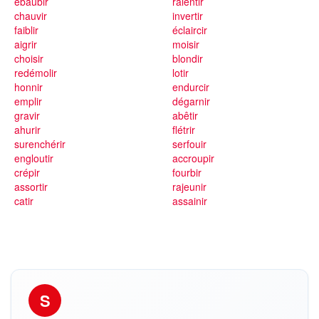
ébaubir
ralentir
chauvir
invertir
faiblir
éclaircir
aigrir
moisir
choisir
blondir
redémolir
lotir
honnir
endurcir
emplir
dégarnir
gravir
abêtir
ahurir
flétrir
surenchérir
serfouir
engloutir
accroupir
crépir
fourbir
assortir
rajeunir
catir
assainir
S