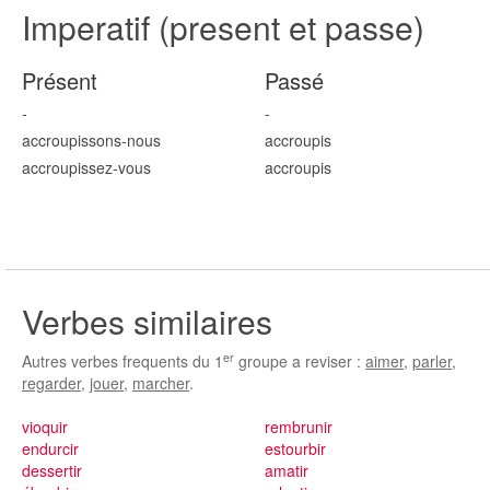
Imperatif (present et passe)
Présent
Passé
-
-
accroup
issons
-nous
accroup
is
accroup
issez
-vous
accroup
is
Verbes similaires
er
Autres verbes frequents du 1
groupe a reviser :
aimer
,
parler
,
regarder
,
jouer
,
marcher
.
vioquir
rembrunir
endurcir
estourbir
dessertir
amatir