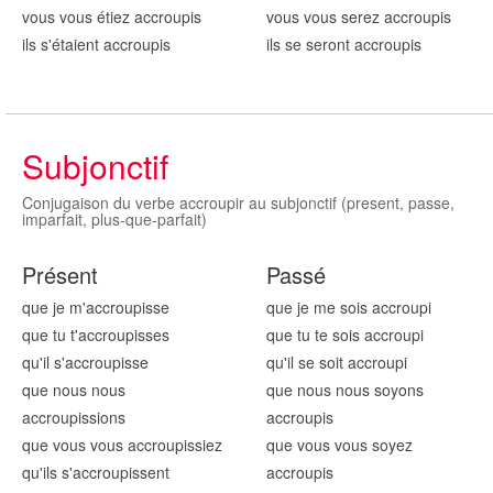
vous vous étiez accroup
is
vous vous serez accroup
is
ils s'étaient accroup
is
ils se seront accroup
is
Subjonctif
Conjugaison du verbe accroupir au subjonctif (present, passe,
imparfait, plus-que-parfait)
Présent
Passé
que je m'accroup
isse
que je me sois accroup
i
que tu t'accroup
isses
que tu te sois accroup
i
qu'il s'accroup
isse
qu'il se soit accroup
i
que nous nous
que nous nous soyons
accroup
issions
accroup
is
que vous vous accroup
issiez
que vous vous soyez
qu'ils s'accroup
issent
accroup
is