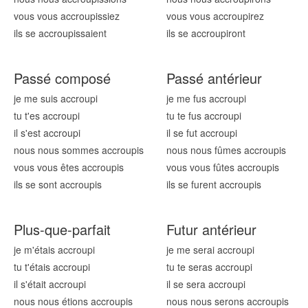
vous vous accroup
issiez
vous vous accroup
irez
ils se accroup
issaient
ils se accroup
iront
Passé composé
Passé antérieur
je me suis accroup
i
je me fus accroup
i
tu t'es accroup
i
tu te fus accroup
i
il s'est accroup
i
il se fut accroup
i
nous nous sommes accroup
is
nous nous fûmes accroup
is
vous vous êtes accroup
is
vous vous fûtes accroup
is
ils se sont accroup
is
ils se furent accroup
is
Plus-que-parfait
Futur antérieur
je m'étais accroup
i
je me serai accroup
i
tu t'étais accroup
i
tu te seras accroup
i
il s'était accroup
i
il se sera accroup
i
nous nous étions accroup
is
nous nous serons accroup
is