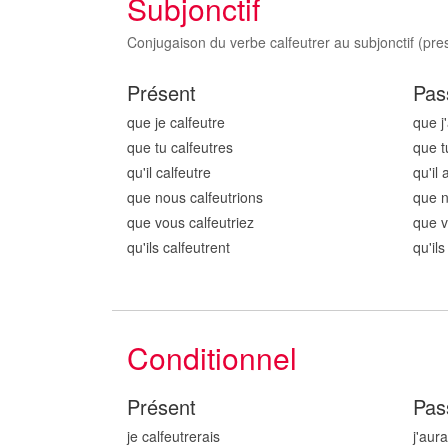
Subjonctif
Conjugaison du verbe calfeutrer au subjonctif (pres
Présent
Pas
que je calfeutr
e
que j'
que tu calfeutr
es
que t
qu'il calfeutr
e
qu'il 
que nous calfeutr
ions
que n
que vous calfeutr
iez
que v
qu'ils calfeutr
ent
qu'ils
Conditionnel
Présent
Pas
je calfeutr
erais
j'aura