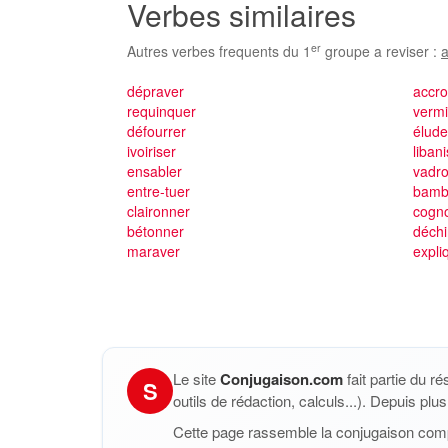
Verbes similaires
er
Autres verbes frequents du 1
groupe a reviser :
a
dépraver
accr
requinquer
vermi
défourrer
élude
ivoiriser
liban
ensabler
vadro
entre-tuer
bamb
claironner
cogn
bétonner
déchi
maraver
expli
Le site
Conjugaison.com
fait partie du r
S
outils de rédaction, calculs...). Depuis pl
Cette page rassemble la conjugaison com