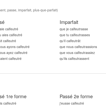
ent, passe, imparfait, plus-que-parfait)
sé
Imparfait
aie calfeutr
é
que je calfeutr
asse
u aies calfeutr
é
que tu calfeutr
asses
ait calfeutr
é
qu'il calfeutr
ât
ous ayons calfeutr
é
que nous calfeutr
assions
ous ayez calfeutr
é
que vous calfeutr
assiez
 aient calfeutr
é
qu'ils calfeutr
assent
sé 1re forme
Passé 2e forme
is calfeutr
é
j'eusse calfeutr
é