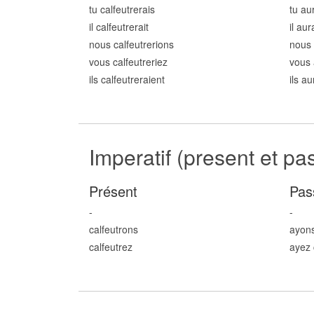
tu calfeutr
erais
tu au
il calfeutr
erait
il aur
nous calfeutr
erions
nous 
vous calfeutr
eriez
vous 
ils calfeutr
eraient
ils au
Imperatif (present et pa
Présent
Pas
-
-
calfeutr
ons
ayons
calfeutr
ez
ayez 