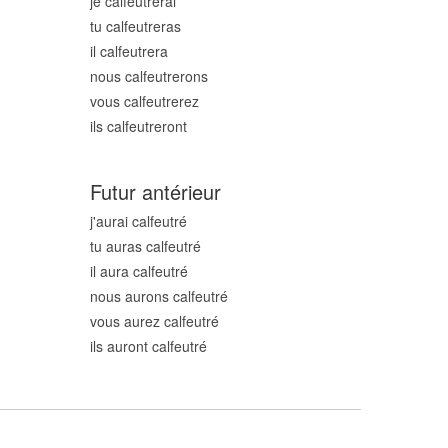
je calfeutr
erai
tu calfeutr
eras
il calfeutr
era
nous calfeutr
erons
vous calfeutr
erez
ils calfeutr
eront
Futur antérieur
j'aurai calfeutr
é
tu auras calfeutr
é
il aura calfeutr
é
nous aurons calfeutr
é
vous aurez calfeutr
é
ils auront calfeutr
é