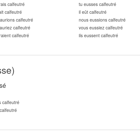
rais calfeutr
é
tu eusses calfeutr
é
ait calfeutr
é
il eût calfeutr
é
aurions calfeutr
é
nous eussions calfeutr
é
auriez calfeutr
é
vous eussiez calfeutr
é
raient calfeutr
é
ils eussent calfeutr
é
sse)
sé
 calfeutr
é
calfeutr
é