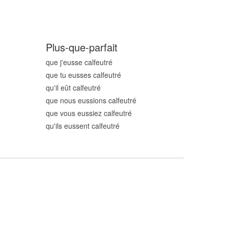
Plus-que-parfait
que j'eusse calfeutr
é
que tu eusses calfeutr
é
qu'il eût calfeutr
é
que nous eussions calfeutr
é
que vous eussiez calfeutr
é
qu'ils eussent calfeutr
é