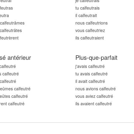
feutr
ai
je calfeutr
ais
feutr
as
tu calfeutr
ais
feutr
a
il calfeutr
ait
calfeutr
âmes
nous calfeutr
ions
calfeutr
âtes
vous calfeutr
iez
lfeutr
èrent
ils calfeutr
aient
sé antérieur
Plus-que-parfait
calfeutr
é
j'avais calfeutr
é
s calfeutr
é
tu avais calfeutr
é
 calfeutr
é
il avait calfeutr
é
eûmes calfeutr
é
nous avions calfeutr
é
eûtes calfeutr
é
vous aviez calfeutr
é
rent calfeutr
é
ils avaient calfeutr
é