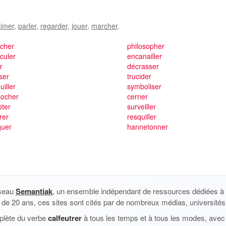
imer
,
parler
,
regarder
,
jouer
,
marcher
.
ocher
philosopher
culer
encanailler
r
décrasser
iser
trucider
uiller
symboliser
ocher
cerner
oter
surveiller
rer
resquiller
quer
hannetonner
éseau
Semantiak
, un ensemble indépendant de ressources dédiées à l
us de 20 ans, ces sites sont cités par de nombreux médias, universités 
plète du verbe
calfeutrer
à tous les temps et à tous les modes, avec 