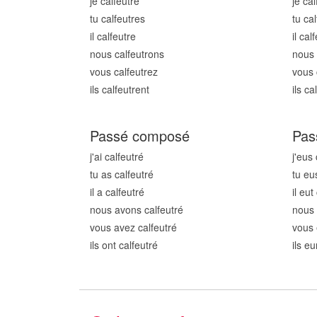
je calfeutr
e
je cal
tu calfeutr
es
tu cal
il calfeutr
e
il cal
nous calfeutr
ons
nous 
vous calfeutr
ez
vous 
ils calfeutr
ent
ils ca
Passé composé
Pas
j'ai calfeutr
é
j'eus 
tu as calfeutr
é
tu eu
il a calfeutr
é
il eut
nous avons calfeutr
é
nous 
vous avez calfeutr
é
vous 
ils ont calfeutr
é
ils eu