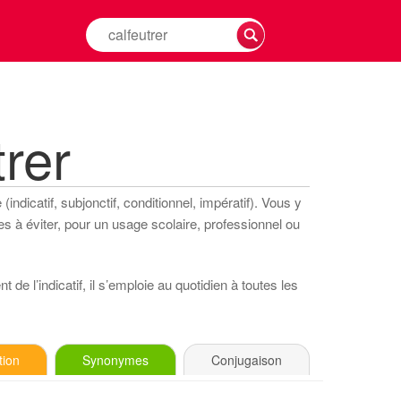
Rechercher
la
conjugaison
d'un
verbe
rer
ndicatif, subjonctif, conditionnel, impératif). Vous y
s à éviter, pour un usage scolaire, professionnel ou
 de l’indicatif, il s’emploie au quotidien à toutes les
tion
Synonymes
Conjugaison