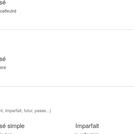
sé
 calfeutr
é
sé
utr
é
, imparfait, futur, passe...)
sé simple
Imparfait