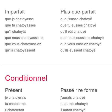
Imparfait
Plus-que-parfait
que je chat
oyasse
que j'eusse chat
oyé
que tu chat
oyasses
que tu eusses chat
oyé
qu'il chat
oyât
qu'il eût chat
oyé
que nous chat
oyassions
que nous eussions chat
oyé
que vous chat
oyassiez
que vous eussiez chat
oyé
qu'ils chat
oyassent
qu'ils eussent chat
oyé
Conditionnel
Présent
Passé 1re forme
je chat
oierais
j'aurais chat
oyé
tu chat
oierais
tu aurais chat
oyé
il chat
oierait
il aurait chat
oyé