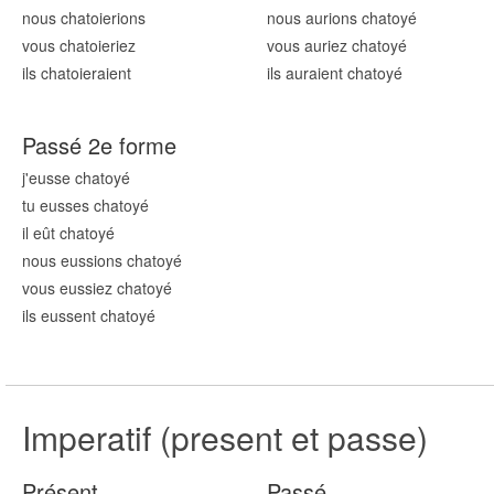
nous chat
oierions
nous aurions chat
oyé
vous chat
oieriez
vous auriez chat
oyé
ils chat
oieraient
ils auraient chat
oyé
Passé 2e forme
j'eusse chat
oyé
tu eusses chat
oyé
il eût chat
oyé
nous eussions chat
oyé
vous eussiez chat
oyé
ils eussent chat
oyé
Imperatif (present et passe)
Présent
Passé