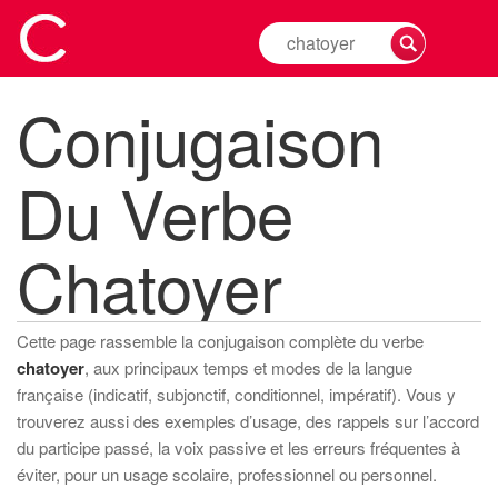
Rechercher
la
conjugaison
Conjugaison
d'un
verbe
Du Verbe
Chatoyer
Cette page rassemble la conjugaison complète du verbe
chatoyer
, aux principaux temps et modes de la langue
française (indicatif, subjonctif, conditionnel, impératif). Vous y
trouverez aussi des exemples d’usage, des rappels sur l’accord
du participe passé, la voix passive et les erreurs fréquentes à
éviter, pour un usage scolaire, professionnel ou personnel.