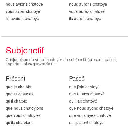
nous avions chat
oyé
nous aurons chat
oyé
vous aviez chat
oyé
vous aurez chat
oyé
ils avaient chat
oyé
ils auront chat
oyé
Subjonctif
Conjugaison du verbe chatoyer au subjonctif (present, passe,
imparfait, plus-que-parfait)
Présent
Passé
que je chat
oie
que j'aie chat
oyé
que tu chat
oies
que tu aies chat
oyé
qu'il chat
oie
qu'il ait chat
oyé
que nous chat
oyions
que nous ayons chat
oyé
que vous chat
oyiez
que vous ayez chat
oyé
qu'ils chat
oient
qu'ils aient chat
oyé