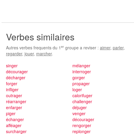
Verbes similaires
er
Autres verbes frequents du 1
groupe a reviser :
aimer
,
parler
,
regarder
,
jouer
,
marcher
.
singer
mélanger
décourager
interroger
décharger
gorger
forger
propager
infliger
loger
outrager
calorifuger
réarranger
challenger
enfarger
déjuger
piger
venger
échanger
décourager
afféager
rengorger
surcharger
replonger