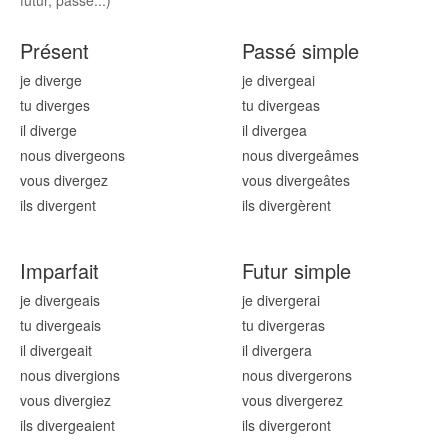
futur, passe...)
Présent
Passé simple
je diverg
e
je diverg
eai
tu diverg
es
tu diverg
eas
il diverg
e
il diverg
ea
nous diverg
eons
nous diverg
eâmes
vous diverg
ez
vous diverg
eâtes
ils diverg
ent
ils diverg
èrent
Imparfait
Futur simple
je diverg
eais
je diverg
erai
tu diverg
eais
tu diverg
eras
il diverg
eait
il diverg
era
nous diverg
ions
nous diverg
erons
vous diverg
iez
vous diverg
erez
ils diverg
eaient
ils diverg
eront