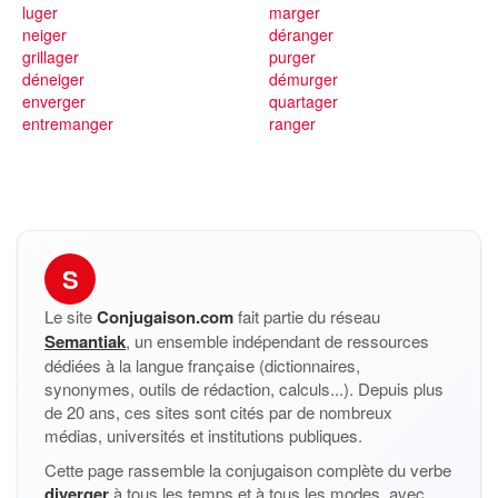
luger
marger
neiger
déranger
grillager
purger
déneiger
démurger
enverger
quartager
entremanger
ranger
S
Le site
Conjugaison.com
fait partie du réseau
Semantiak
, un ensemble indépendant de ressources
dédiées à la langue française (dictionnaires,
synonymes, outils de rédaction, calculs...). Depuis plus
de 20 ans, ces sites sont cités par de nombreux
médias, universités et institutions publiques.
Cette page rassemble la conjugaison complète du verbe
diverger
à tous les temps et à tous les modes, avec