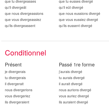
que tu diverg
easses
que tu eusses diverg
é
qu'il diverg
eât
qu'il eût diverg
é
que nous diverg
eassions
que nous eussions diverg
é
que vous diverg
eassiez
que vous eussiez diverg
é
qu'ils diverg
eassent
qu'ils eussent diverg
é
Conditionnel
Présent
Passé 1re forme
je diverg
erais
j'aurais diverg
é
tu diverg
erais
tu aurais diverg
é
il diverg
erait
il aurait diverg
é
nous diverg
erions
nous aurions diverg
é
vous diverg
eriez
vous auriez diverg
é
ils diverg
eraient
ils auraient diverg
é