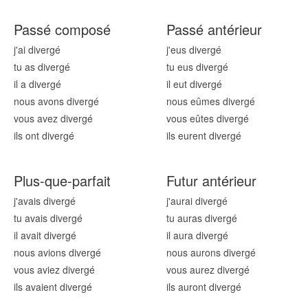
Passé composé
Passé antérieur
j'ai diverg
é
j'eus diverg
é
tu as diverg
é
tu eus diverg
é
il a diverg
é
il eut diverg
é
nous avons diverg
é
nous eûmes diverg
é
vous avez diverg
é
vous eûtes diverg
é
ils ont diverg
é
ils eurent diverg
é
Plus-que-parfait
Futur antérieur
j'avais diverg
é
j'aurai diverg
é
tu avais diverg
é
tu auras diverg
é
il avait diverg
é
il aura diverg
é
nous avions diverg
é
nous aurons diverg
é
vous aviez diverg
é
vous aurez diverg
é
ils avaient diverg
é
ils auront diverg
é