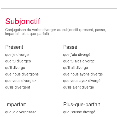
Subjonctif
Conjugaison du verbe diverger au subjonctif (present, passe,
imparfait, plus-que-parfait)
Présent
Passé
que je diverg
e
que j'aie diverg
é
que tu diverg
es
que tu aies diverg
é
qu'il diverg
e
qu'il ait diverg
é
que nous diverg
ions
que nous ayons diverg
é
que vous diverg
iez
que vous ayez diverg
é
qu'ils diverg
ent
qu'ils aient diverg
é
Imparfait
Plus-que-parfait
que je diverg
easse
que j'eusse diverg
é