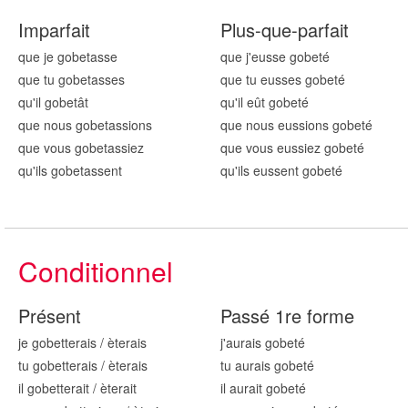
Imparfait
Plus-que-parfait
que je gob
etasse
que j'eusse gob
eté
que tu gob
etasses
que tu eusses gob
eté
qu'il gob
etât
qu'il eût gob
eté
que nous gob
etassions
que nous eussions gob
eté
que vous gob
etassiez
que vous eussiez gob
eté
qu'ils gob
etassent
qu'ils eussent gob
eté
Conditionnel
Présent
Passé 1re forme
je gob
etterais
/
èterais
j'aurais gob
eté
tu gob
etterais
/
èterais
tu aurais gob
eté
il gob
etterait
/
èterait
il aurait gob
eté