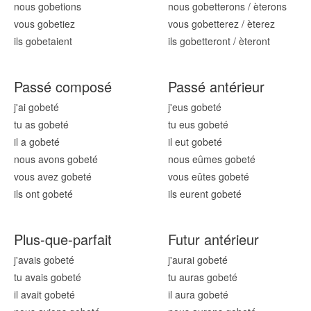
nous gob
etions
nous gob
etterons
/
èterons
vous gob
etiez
vous gob
etterez
/
èterez
ils gob
etaient
ils gob
etteront
/
èteront
Passé composé
Passé antérieur
j'ai gob
eté
j'eus gob
eté
tu as gob
eté
tu eus gob
eté
il a gob
eté
il eut gob
eté
nous avons gob
eté
nous eûmes gob
eté
vous avez gob
eté
vous eûtes gob
eté
ils ont gob
eté
ils eurent gob
eté
Plus-que-parfait
Futur antérieur
j'avais gob
eté
j'aurai gob
eté
tu avais gob
eté
tu auras gob
eté
il avait gob
eté
il aura gob
eté