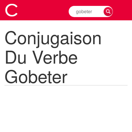
Rechercher
la
conjugaison
Conjugaison
d'un
verbe
Du Verbe
Gobeter