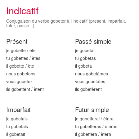
Indicatif
Conjugaison du verbe gobeter à l'indicatif (present, imparfait,
futur, passe...)
Présent
Passé simple
je gob
ette
/
ète
je gob
etai
tu gob
ettes
/
ètes
tu gob
etas
il gob
ette
/
ète
il gob
eta
nous gob
etons
nous gob
etâmes
vous gob
etez
vous gob
etâtes
ils gob
ettent
/
ètent
ils gob
etèrent
Imparfait
Futur simple
je gob
etais
je gob
etterai
/
ètera
tu gob
etais
tu gob
etteras
/
èteras
il gob
etait
il gob
ettera
/
ètera