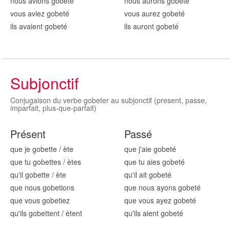
nous avions gob
eté
nous aurons gob
eté
vous aviez gob
eté
vous aurez gob
eté
ils avaient gob
eté
ils auront gob
eté
Subjonctif
Conjugaison du verbe gobeter au subjonctif (present, passe,
imparfait, plus-que-parfait)
Présent
Passé
que je gob
ette
/
ète
que j'aie gob
eté
que tu gob
ettes
/
ètes
que tu aies gob
eté
qu'il gob
ette
/
ète
qu'il ait gob
eté
que nous gob
etions
que nous ayons gob
eté
que vous gob
etiez
que vous ayez gob
eté
qu'ils gob
ettent
/
ètent
qu'ils aient gob
eté