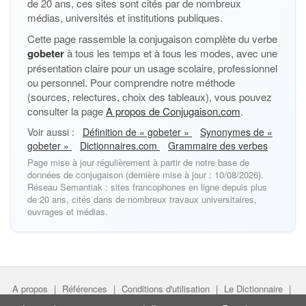
de 20 ans, ces sites sont cités par de nombreux
médias, universités et institutions publiques.
Cette page rassemble la conjugaison complète du verbe
gobeter
à tous les temps et à tous les modes, avec une
présentation claire pour un usage scolaire, professionnel
ou personnel. Pour comprendre notre méthode
(sources, relectures, choix des tableaux), vous pouvez
consulter la page
A propos de Conjugaison.com
.
Voir aussi :
Définition de « gobeter »
Synonymes de «
gobeter »
Dictionnaires.com
Grammaire des verbes
Page mise à jour régulièrement à partir de notre base de
données de conjugaison (dernière mise à jour : 10/08/2026).
Réseau Semantiak : sites francophones en ligne depuis plus
de 20 ans, cités dans de nombreux travaux universitaires,
ouvrages et médias.
A propos
|
Références
|
Conditions d'utilisation
|
Le Dictionnaire
|
Faire un lien
|
Liens utiles