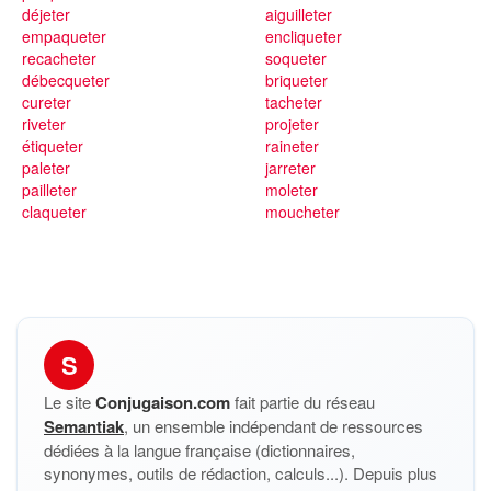
déjeter
aiguilleter
empaqueter
encliqueter
recacheter
soqueter
débecqueter
briqueter
cureter
tacheter
riveter
projeter
étiqueter
raineter
paleter
jarreter
pailleter
moleter
claqueter
moucheter
S
Le site
Conjugaison.com
fait partie du réseau
Semantiak
, un ensemble indépendant de ressources
dédiées à la langue française (dictionnaires,
synonymes, outils de rédaction, calculs...). Depuis plus