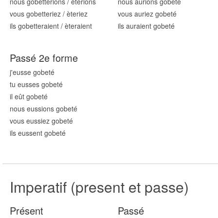
nous gob
etterions
/
èterions
nous aurions gob
eté
vous gob
etteriez
/
èteriez
vous auriez gob
eté
ils gob
etteraient
/
èteraient
ils auraient gob
eté
Passé 2e forme
j'eusse gob
eté
tu eusses gob
eté
il eût gob
eté
nous eussions gob
eté
vous eussiez gob
eté
ils eussent gob
eté
Imperatif (present et passe)
Présent
Passé