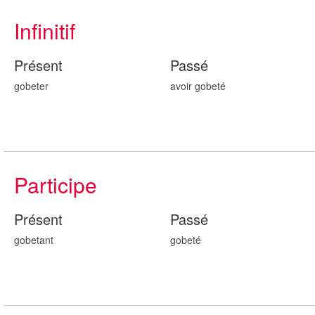
Infinitif
Présent
Passé
gobeter
avoir gob
eté
Participe
Présent
Passé
gob
etant
gob
eté