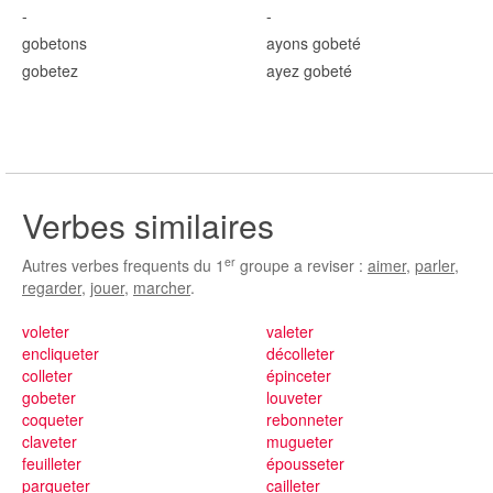
-
-
gob
etons
ayons gob
eté
gob
etez
ayez gob
eté
Verbes similaires
er
Autres verbes frequents du 1
groupe a reviser :
aimer
,
parler
,
regarder
,
jouer
,
marcher
.
voleter
valeter
encliqueter
décolleter
colleter
épinceter
gobeter
louveter
coqueter
rebonneter
claveter
mugueter
feuilleter
épousseter
parqueter
cailleter