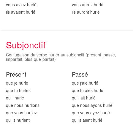
vous aviez hurl
é
vous aurez hurl
é
ils avaient hurl
é
ils auront hurl
é
Subjonctif
Conjugaison du verbe hurler au subjonctif (present, passe,
imparfait, plus-que-parfait)
Présent
Passé
que je hurl
e
que j'aie hurl
é
que tu hurl
es
que tu aies hurl
é
qu'il hurl
e
qu'il ait hurl
é
que nous hurl
ions
que nous ayons hurl
é
que vous hurl
iez
que vous ayez hurl
é
qu'ils hurl
ent
qu'ils aient hurl
é