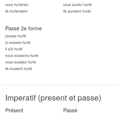
vous hurl
eriez
vous auriez hurl
é
ils hurl
eraient
ils auraient hurl
é
Passé 2e forme
j'eusse hurl
é
tu eusses hurl
é
il eût hurl
é
nous eussions hurl
é
vous eussiez hurl
é
ils eussent hurl
é
Imperatif (present et passe)
Présent
Passé