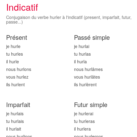
Indicatif
Conjugaison du verbe hurler à l'indicatif (present, imparfait, futur,
passe...)
Présent
Passé simple
je hurl
e
je hurl
ai
tu hurl
es
tu hurl
as
il hurl
e
il hurl
a
nous hurl
ons
nous hurl
âmes
vous hurl
ez
vous hurl
âtes
ils hurl
ent
ils hurl
èrent
Imparfait
Futur simple
je hurl
ais
je hurl
erai
tu hurl
ais
tu hurl
eras
il hurl
ait
il hurl
era
nous hurl
ions
nous hurl
erons