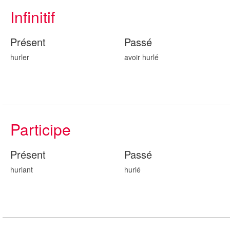
Infinitif
Présent
Passé
hurler
avoir hurl
é
Participe
Présent
Passé
hurl
ant
hurl
é