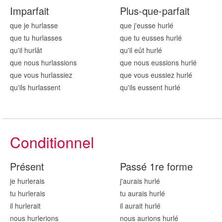
Imparfait
Plus-que-parfait
que je hurl
asse
que j'eusse hurl
é
que tu hurl
asses
que tu eusses hurl
é
qu'il hurl
ât
qu'il eût hurl
é
que nous hurl
assions
que nous eussions hurl
é
que vous hurl
assiez
que vous eussiez hurl
é
qu'ils hurl
assent
qu'ils eussent hurl
é
Conditionnel
Présent
Passé 1re forme
je hurl
erais
j'aurais hurl
é
tu hurl
erais
tu aurais hurl
é
il hurl
erait
il aurait hurl
é
nous hurl
erions
nous aurions hurl
é