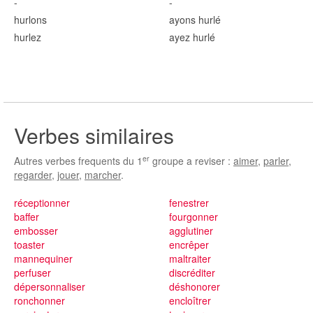
-
-
hurl
ons
ayons hurl
é
hurl
ez
ayez hurl
é
Verbes similaires
er
Autres verbes frequents du 1
groupe a reviser :
aimer
,
parler
,
regarder
,
jouer
,
marcher
.
réceptionner
fenestrer
baffer
fourgonner
embosser
agglutiner
toaster
encrêper
mannequiner
maltraiter
perfuser
discréditer
dépersonnaliser
déshonorer
ronchonner
encloîtrer