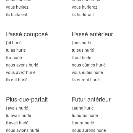
vous hurl
iez
vous hurl
erez
ils hurl
aient
ils hurl
eront
Passé composé
Passé antérieur
j'ai hurl
é
j'eus hurl
é
tu as hurl
é
tu eus hurl
é
il a hurl
é
il eut hurl
é
nous avons hurl
é
nous eûmes hurl
é
vous avez hurl
é
vous eûtes hurl
é
ils ont hurl
é
ils eurent hurl
é
Plus-que-parfait
Futur antérieur
j'avais hurl
é
j'aurai hurl
é
tu avais hurl
é
tu auras hurl
é
il avait hurl
é
il aura hurl
é
nous avions hurl
é
nous aurons hurl
é