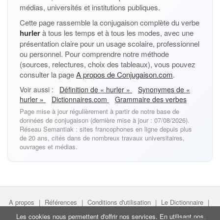
médias, universités et institutions publiques.
Cette page rassemble la conjugaison complète du verbe
hurler
à tous les temps et à tous les modes, avec une
présentation claire pour un usage scolaire, professionnel
ou personnel. Pour comprendre notre méthode
(sources, relectures, choix des tableaux), vous pouvez
consulter la page
A propos de Conjugaison.com
.
Voir aussi :
Définition de « hurler »
Synonymes de «
hurler »
Dictionnaires.com
Grammaire des verbes
Page mise à jour régulièrement à partir de notre base de
données de conjugaison (dernière mise à jour : 07/08/2026).
Réseau Semantiak : sites francophones en ligne depuis plus
de 20 ans, cités dans de nombreux travaux universitaires,
ouvrages et médias.
A propos
|
Références
|
Conditions d'utilisation
|
Le Dictionnaire
|
Faire un lien
|
Liens utiles
Les cookies nous permettent d'offrir nos services. En utilisant nos