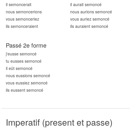
il semon
cerait
il aurait semon
cé
nous semon
cerions
nous aurions semon
cé
vous semon
ceriez
vous auriez semon
cé
ils semon
ceraient
ils auraient semon
cé
Passé 2e forme
j'eusse semon
cé
tu eusses semon
cé
il eût semon
cé
nous eussions semon
cé
vous eussiez semon
cé
ils eussent semon
cé
Imperatif (present et passe)