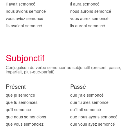
il avait semon
cé
il aura semon
cé
nous avions semon
cé
nous aurons semon
cé
vous aviez semon
cé
vous aurez semon
cé
ils avaient semon
cé
ils auront semon
cé
Subjonctif
Conjugaison du verbe semoncer au subjonctif (present, passe,
imparfait, plus-que-parfait)
Présent
Passé
que je semon
ce
que j'aie semon
cé
que tu semon
ces
que tu aies semon
cé
qu'il semon
ce
qu'il ait semon
cé
que nous semon
cions
que nous ayons semon
cé
que vous semon
ciez
que vous ayez semon
cé