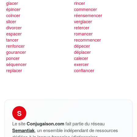
glacer
rincer
épincer
commencer
coincer
réensemencer
slicer
verglacer
divorcer
retercer
espacer
romancer
tancer
recommencer
renfoncer
dépecer
gourancer
déplacer
poncer
calecer
séquencer
exercer
replacer
confiancer
S
Le site
Conjugaison.com
fait partie du réseau
Semantiak
, un ensemble indépendant de ressources
dédiées à la langue française (dictionnaires,