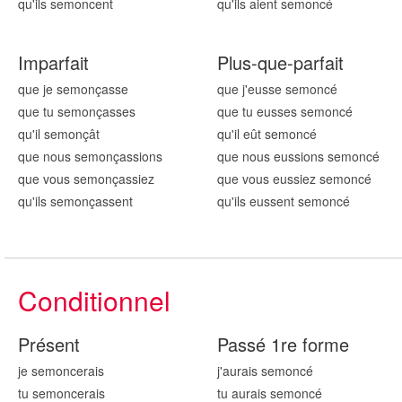
qu'ils semon
cent
qu'ils aient semon
cé
Imparfait
Plus-que-parfait
que je semon
çasse
que j'eusse semon
cé
que tu semon
çasses
que tu eusses semon
cé
qu'il semon
çât
qu'il eût semon
cé
que nous semon
çassions
que nous eussions semon
cé
que vous semon
çassiez
que vous eussiez semon
cé
qu'ils semon
çassent
qu'ils eussent semon
cé
Conditionnel
Présent
Passé 1re forme
je semon
cerais
j'aurais semon
cé
tu semon
cerais
tu aurais semon
cé