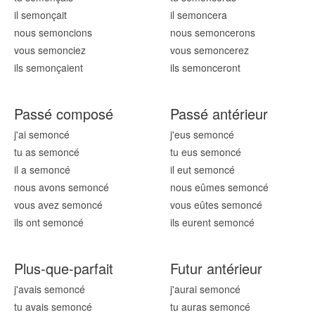
il semon
çait
il semon
cera
nous semon
cions
nous semon
cerons
vous semon
ciez
vous semon
cerez
ils semon
çaient
ils semon
ceront
Passé composé
Passé antérieur
j'ai semon
cé
j'eus semon
cé
tu as semon
cé
tu eus semon
cé
il a semon
cé
il eut semon
cé
nous avons semon
cé
nous eûmes semon
cé
vous avez semon
cé
vous eûtes semon
cé
ils ont semon
cé
ils eurent semon
cé
Plus-que-parfait
Futur antérieur
j'avais semon
cé
j'aurai semon
cé
tu avais semon
cé
tu auras semon
cé