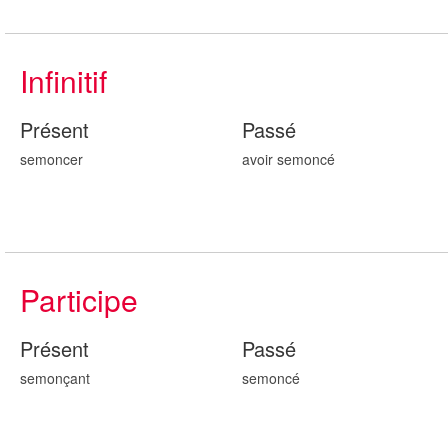
Infinitif
Présent
Passé
semoncer
avoir semon
cé
Participe
Présent
Passé
semon
çant
semon
cé