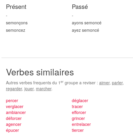
Présent
Passé
-
-
semon
çons
ayons semon
cé
semon
cez
ayez semon
cé
Verbes similaires
er
Autres verbes frequents du 1
groupe a reviser :
aimer
,
parler
,
regarder
,
jouer
,
marcher
.
percer
déglacer
verglacer
tracer
ambiancer
efforcer
déforcer
grincer
agencer
entrelacer
épucer
tiercer