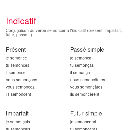
Indicatif
Conjugaison du verbe semoncer à l'indicatif (present, imparfait,
futur, passe...)
Présent
Passé simple
je semon
ce
je semon
çai
tu semon
ces
tu semon
ças
il semon
ce
il semon
ça
nous semon
çons
nous semon
çâmes
vous semon
cez
vous semon
çâtes
ils semon
cent
ils semon
cèrent
Imparfait
Futur simple
je semon
çais
je semon
cerai
tu semon
çais
tu semon
ceras