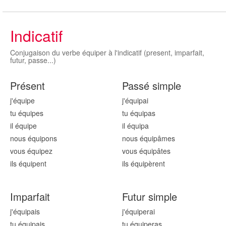
Indicatif
Conjugaison du verbe équiper à l'indicatif (present, imparfait,
futur, passe...)
Présent
Passé simple
j'équip
e
j'équip
ai
tu équip
es
tu équip
as
il équip
e
il équip
a
nous équip
ons
nous équip
âmes
vous équip
ez
vous équip
âtes
ils équip
ent
ils équip
èrent
Imparfait
Futur simple
j'équip
ais
j'équip
erai
tu équip
ais
tu équip
eras