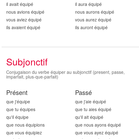
il avait équip
é
il aura équip
é
nous avions équip
é
nous aurons équip
é
vous aviez équip
é
vous aurez équip
é
ils avaient équip
é
ils auront équip
é
Subjonctif
Conjugaison du verbe équiper au subjonctif (present, passe,
imparfait, plus-que-parfait)
Présent
Passé
que j'équip
e
que j'aie équip
é
que tu équip
es
que tu aies équip
é
qu'il équip
e
qu'il ait équip
é
que nous équip
ions
que nous ayons équip
é
que vous équip
iez
que vous ayez équip
é