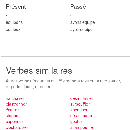
Présent
Passé
-
-
équip
ons
ayons équip
é
équip
ez
ayez équip
é
Verbes similaires
er
Autres verbes frequents du 1
groupe a reviser :
aimer
,
parler
,
regarder
,
jouer
,
marcher
.
natchaver
désamianter
plastronner
sursouffler
écailler
abominer
stopper
désemparer
caponner
goûter
clochardiser
shampouiner