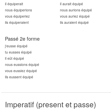
il équip
erait
il aurait équip
é
nous équip
erions
nous aurions équip
é
vous équip
eriez
vous auriez équip
é
ils équip
eraient
ils auraient équip
é
Passé 2e forme
j'eusse équip
é
tu eusses équip
é
il eût équip
é
nous eussions équip
é
vous eussiez équip
é
ils eussent équip
é
Imperatif (present et passe)