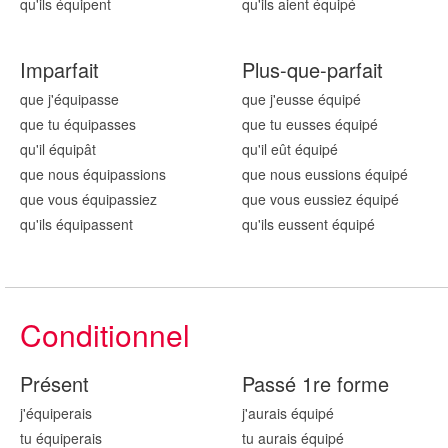
qu'ils équip
ent
qu'ils aient équip
é
Imparfait
Plus-que-parfait
que j'équip
asse
que j'eusse équip
é
que tu équip
asses
que tu eusses équip
é
qu'il équip
ât
qu'il eût équip
é
que nous équip
assions
que nous eussions équip
é
que vous équip
assiez
que vous eussiez équip
é
qu'ils équip
assent
qu'ils eussent équip
é
Conditionnel
Présent
Passé 1re forme
j'équip
erais
j'aurais équip
é
tu équip
erais
tu aurais équip
é