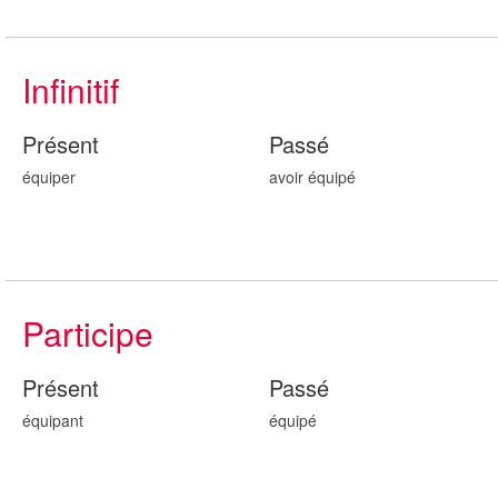
Infinitif
Présent
Passé
équiper
avoir équip
é
Participe
Présent
Passé
équip
ant
équip
é