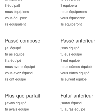
il équip
ait
il équip
era
nous équip
ions
nous équip
erons
vous équip
iez
vous équip
erez
ils équip
aient
ils équip
eront
Passé composé
Passé antérieur
j'ai équip
é
j'eus équip
é
tu as équip
é
tu eus équip
é
il a équip
é
il eut équip
é
nous avons équip
é
nous eûmes équip
é
vous avez équip
é
vous eûtes équip
é
ils ont équip
é
ils eurent équip
é
Plus-que-parfait
Futur antérieur
j'avais équip
é
j'aurai équip
é
tu avais équip
é
tu auras équip
é