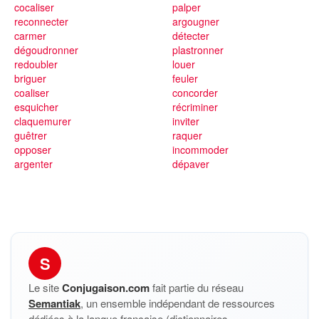
cocaliser
palper
reconnecter
argougner
carmer
détecter
dégoudronner
plastronner
redoubler
louer
briguer
feuler
coaliser
concorder
esquicher
récriminer
claquemurer
inviter
guêtrer
raquer
opposer
incommoder
argenter
dépaver
S
Le site
Conjugaison.com
fait partie du réseau
Semantiak
, un ensemble indépendant de ressources
dédiées à la langue française (dictionnaires,