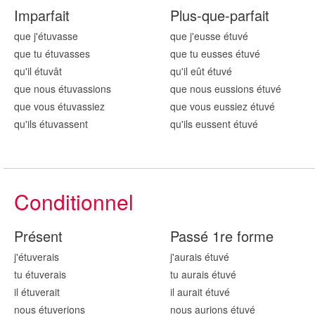
Imparfait
Plus-que-parfait
que j'étuv
asse
que j'eusse étuv
é
que tu étuv
asses
que tu eusses étuv
é
qu'il étuv
ât
qu'il eût étuv
é
que nous étuv
assions
que nous eussions étuv
é
que vous étuv
assiez
que vous eussiez étuv
é
qu'ils étuv
assent
qu'ils eussent étuv
é
Conditionnel
Présent
Passé 1re forme
j'étuv
erais
j'aurais étuv
é
tu étuv
erais
tu aurais étuv
é
il étuv
erait
il aurait étuv
é
nous étuv
erions
nous aurions étuv
é