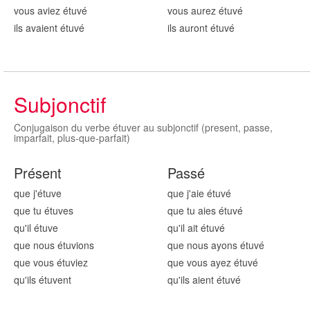
vous aviez étuv
é
vous aurez étuv
é
ils avaient étuv
é
ils auront étuv
é
Subjonctif
Conjugaison du verbe étuver au subjonctif (present, passe,
imparfait, plus-que-parfait)
Présent
Passé
que j'étuv
e
que j'aie étuv
é
que tu étuv
es
que tu aies étuv
é
qu'il étuv
e
qu'il ait étuv
é
que nous étuv
ions
que nous ayons étuv
é
que vous étuv
iez
que vous ayez étuv
é
qu'ils étuv
ent
qu'ils aient étuv
é