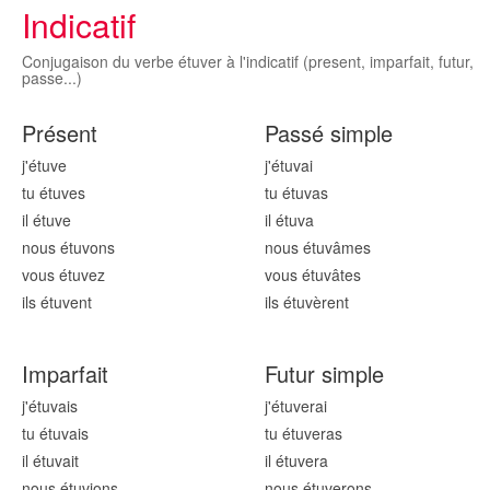
Indicatif
Conjugaison du verbe étuver à l'indicatif (present, imparfait, futur,
passe...)
Présent
Passé simple
j'étuv
e
j'étuv
ai
tu étuv
es
tu étuv
as
il étuv
e
il étuv
a
nous étuv
ons
nous étuv
âmes
vous étuv
ez
vous étuv
âtes
ils étuv
ent
ils étuv
èrent
Imparfait
Futur simple
j'étuv
ais
j'étuv
erai
tu étuv
ais
tu étuv
eras
il étuv
ait
il étuv
era
nous étuv
ions
nous étuv
erons