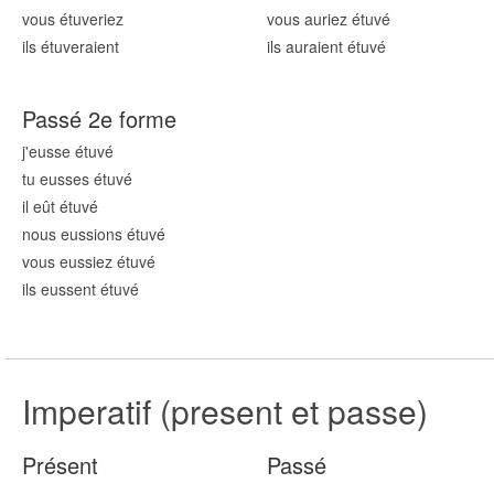
vous étuv
eriez
vous auriez étuv
é
ils étuv
eraient
ils auraient étuv
é
Passé 2e forme
j'eusse étuv
é
tu eusses étuv
é
il eût étuv
é
nous eussions étuv
é
vous eussiez étuv
é
ils eussent étuv
é
Imperatif (present et passe)
Présent
Passé