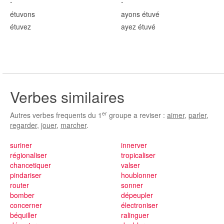
-
-
étuv
ons
ayons étuv
é
étuv
ez
ayez étuv
é
Verbes similaires
er
Autres verbes frequents du 1
groupe a reviser :
aimer
,
parler
,
regarder
,
jouer
,
marcher
.
suriner
innerver
régionaliser
tropicaliser
chancetiquer
valser
pindariser
houblonner
router
sonner
bomber
dépeupler
concerner
électroniser
béquiller
ralinguer