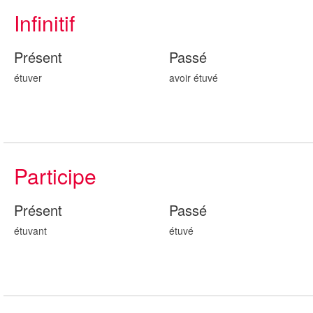
Infinitif
Présent
Passé
étuver
avoir étuv
é
Participe
Présent
Passé
étuv
ant
étuv
é