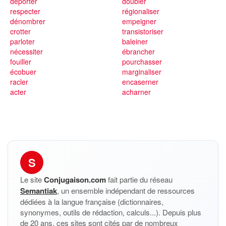
déporter
doubler
respecter
régionaliser
dénombrer
empeigner
crotter
transistoriser
parloter
baleiner
nécessiter
ébrancher
fouiller
pourchasser
écobuer
marginaliser
racler
encaserner
acter
acharner
S
Le site
Conjugaison.com
fait partie du réseau
Semantiak
, un ensemble indépendant de ressources
dédiées à la langue française (dictionnaires,
synonymes, outils de rédaction, calculs...). Depuis plus
de 20 ans, ces sites sont cités par de nombreux