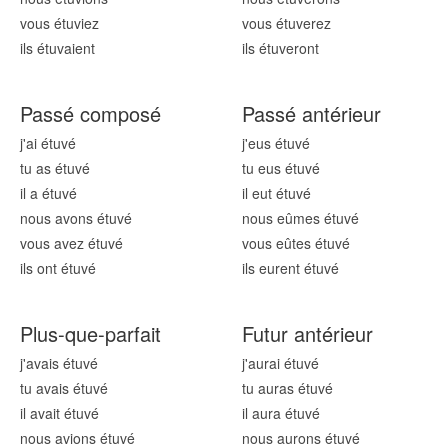
vous étuv
iez
vous étuv
erez
ils étuv
aient
ils étuv
eront
Passé composé
Passé antérieur
j'ai étuv
é
j'eus étuv
é
tu as étuv
é
tu eus étuv
é
il a étuv
é
il eut étuv
é
nous avons étuv
é
nous eûmes étuv
é
vous avez étuv
é
vous eûtes étuv
é
ils ont étuv
é
ils eurent étuv
é
Plus-que-parfait
Futur antérieur
j'avais étuv
é
j'aurai étuv
é
tu avais étuv
é
tu auras étuv
é
il avait étuv
é
il aura étuv
é
nous avions étuv
é
nous aurons étuv
é