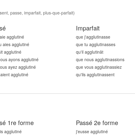
ent, passe, imparfait, plus-que-parfait)
sé
Imparfait
'aie agglutin
é
que j'agglutin
asse
u aies agglutin
é
que tu agglutin
asses
ait agglutin
é
qu'il agglutin
ât
ous ayons agglutin
é
que nous agglutin
assions
ous ayez agglutin
é
que vous agglutin
assiez
 aient agglutin
é
qu'ils agglutin
assent
sé 1re forme
Passé 2e forme
ais agglutin
é
j'eusse agglutin
é