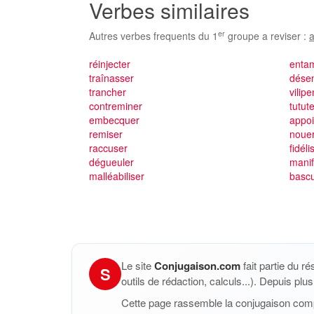
Verbes similaires
er
Autres verbes frequents du 1
groupe a reviser :
a
réinjecter
enta
traînasser
dése
trancher
vilip
contreminer
tutut
embecquer
appoi
remiser
noue
raccuser
fidéli
dégueuler
manif
malléabiliser
bascu
Le site
Conjugaison.com
fait partie du r
S
outils de rédaction, calculs...). Depuis pl
Cette page rassemble la conjugaison com