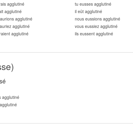
rais agglutin
é
tu eusses agglutin
é
ait agglutin
é
il eût agglutin
é
aurions agglutin
é
nous eussions agglutin
é
auriez agglutin
é
vous eussiez agglutin
é
uraient agglutin
é
ils eussent agglutin
é
sse)
sé
 agglutin
é
agglutin
é