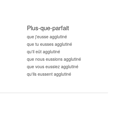
Plus-que-parfait
que j'eusse agglutin
é
que tu eusses agglutin
é
qu'il eût agglutin
é
que nous eussions agglutin
é
que vous eussiez agglutin
é
qu'ils eussent agglutin
é