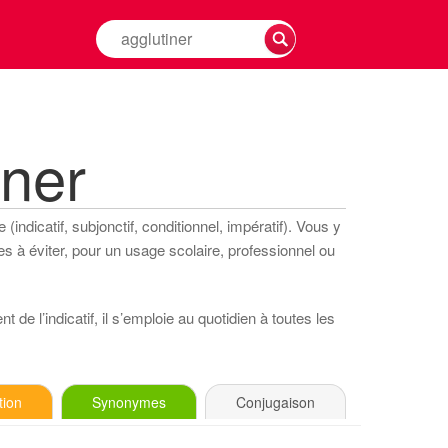
Rechercher
la
conjugaison
d'un
verbe
iner
indicatif, subjonctif, conditionnel, impératif). Vous y
s à éviter, pour un usage scolaire, professionnel ou
 de l’indicatif, il s’emploie au quotidien à toutes les
tion
Synonymes
Conjugaison