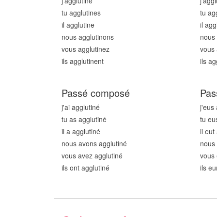
j'agglutin
e
j'aggl
tu agglutin
es
tu ag
il agglutin
e
il agg
nous agglutin
ons
nous 
vous agglutin
ez
vous 
ils agglutin
ent
ils ag
Passé composé
Pas
j'ai agglutin
é
j'eus
tu as agglutin
é
tu eu
il a agglutin
é
il eut
nous avons agglutin
é
nous 
vous avez agglutin
é
vous 
ils ont agglutin
é
ils e