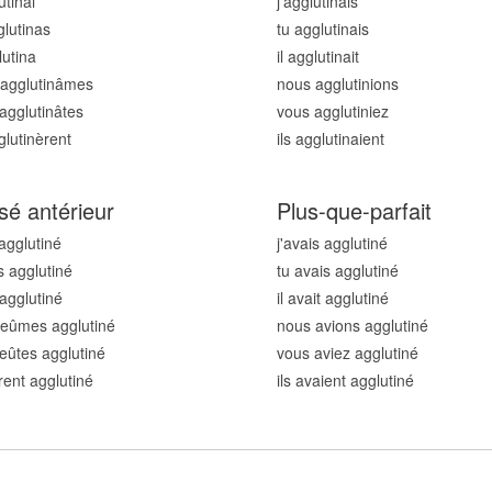
utin
ai
j'agglutin
ais
glutin
as
tu agglutin
ais
lutin
a
il agglutin
ait
agglutin
âmes
nous agglutin
ions
agglutin
âtes
vous agglutin
iez
glutin
èrent
ils agglutin
aient
sé antérieur
Plus-que-parfait
 agglutin
é
j'avais agglutin
é
s agglutin
é
tu avais agglutin
é
 agglutin
é
il avait agglutin
é
eûmes agglutin
é
nous avions agglutin
é
eûtes agglutin
é
vous aviez agglutin
é
urent agglutin
é
ils avaient agglutin
é