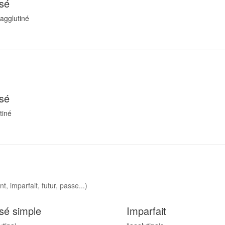
sé
 agglutin
é
sé
tin
é
t, imparfait, futur, passe...)
sé simple
Imparfait