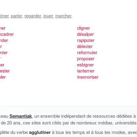
imer
,
parler
,
regarder
,
jouer
,
marcher
.
mer
cligner
ncadrer
désalper
ender
rapipoter
er
délecter
nter
reformuler
r
proposer
ser
esbigner
ester
lanterner
ler
insonoriser
éseau
Semantiak
, un ensemble indépendant de ressources dédiées à l
us de 20 ans, ces sites sont cités par de nombreux médias, universités 
plète du verbe
agglutiner
à tous les temps et à tous les modes, avec