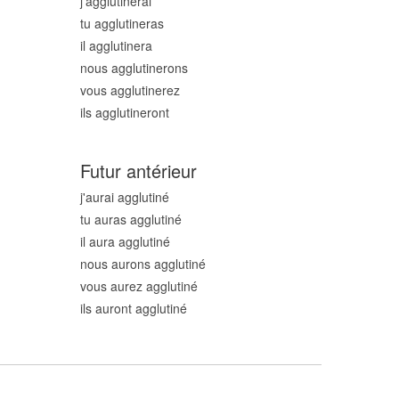
j'agglutin
erai
tu agglutin
eras
il agglutin
era
nous agglutin
erons
vous agglutin
erez
ils agglutin
eront
Futur antérieur
j'aurai agglutin
é
tu auras agglutin
é
il aura agglutin
é
nous aurons agglutin
é
vous aurez agglutin
é
ils auront agglutin
é