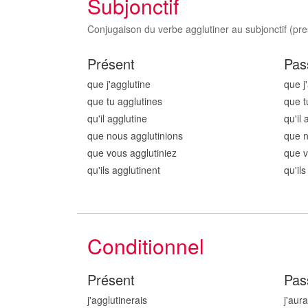
Subjonctif
Conjugaison du verbe agglutiner au subjonctif (pres
Présent
Pas
que j'agglutin
e
que j
que tu agglutin
es
que t
qu'il agglutin
e
qu'il 
que nous agglutin
ions
que n
que vous agglutin
iez
que v
qu'ils agglutin
ent
qu'ils
Conditionnel
Présent
Pas
j'agglutin
erais
j'aur