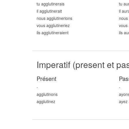
tu agglutin
erais
tu au
il agglutin
erait
il aur
nous agglutin
erions
nous 
vous agglutin
eriez
vous 
ils agglutin
eraient
ils a
Imperatif (present et pa
Présent
Pas
-
-
agglutin
ons
ayons
agglutin
ez
ayez 