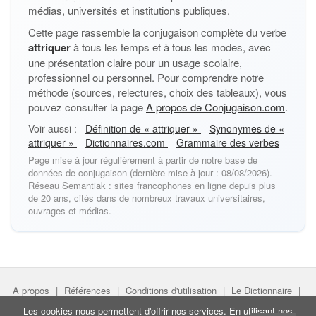
médias, universités et institutions publiques.
Cette page rassemble la conjugaison complète du verbe
attriquer
à tous les temps et à tous les modes, avec
une présentation claire pour un usage scolaire,
professionnel ou personnel. Pour comprendre notre
méthode (sources, relectures, choix des tableaux), vous
pouvez consulter la page
A propos de Conjugaison.com
.
Voir aussi :
Définition de « attriquer »
Synonymes de «
attriquer »
Dictionnaires.com
Grammaire des verbes
Page mise à jour régulièrement à partir de notre base de
données de conjugaison (dernière mise à jour : 08/08/2026).
Réseau Semantiak : sites francophones en ligne depuis plus
de 20 ans, cités dans de nombreux travaux universitaires,
ouvrages et médias.
A propos
|
Références
|
Conditions d'utilisation
|
Le Dictionnaire
|
Faire un lien
|
Liens utiles
Les cookies nous permettent d'offrir nos services. En utilisant nos