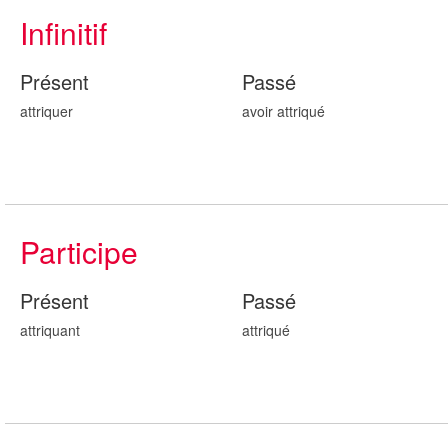
Infinitif
Présent
Passé
attriquer
avoir attriqu
é
Participe
Présent
Passé
attriqu
ant
attriqu
é