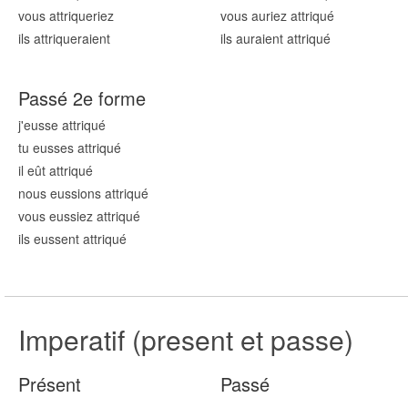
vous attriqu
eriez
vous auriez attriqu
é
ils attriqu
eraient
ils auraient attriqu
é
Passé 2e forme
j'eusse attriqu
é
tu eusses attriqu
é
il eût attriqu
é
nous eussions attriqu
é
vous eussiez attriqu
é
ils eussent attriqu
é
Imperatif (present et passe)
Présent
Passé