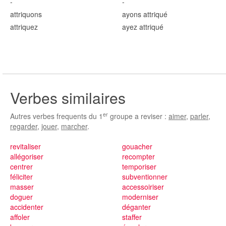
-
-
attriqu
ons
ayons attriqu
é
attriqu
ez
ayez attriqu
é
Verbes similaires
er
Autres verbes frequents du 1
groupe a reviser :
aimer
,
parler
,
regarder
,
jouer
,
marcher
.
revitaliser
gouacher
allégoriser
recompter
centrer
temporiser
féliciter
subventionner
masser
accessoiriser
doguer
moderniser
accidenter
déganter
affoler
staffer