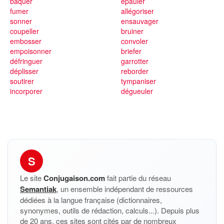
baquer
épauler
fumer
allégoriser
sonner
ensauvager
coupeller
bruiner
embosser
convoler
empoisonner
briefer
défringuer
garrotter
déplisser
reborder
soutirer
tympaniser
incorporer
dégueuler
S
Le site
Conjugaison.com
fait partie du réseau
Semantiak
, un ensemble indépendant de ressources
dédiées à la langue française (dictionnaires,
synonymes, outils de rédaction, calculs...). Depuis plus
de 20 ans, ces sites sont cités par de nombreux