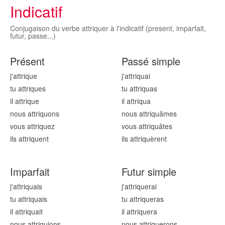
Indicatif
Conjugaison du verbe attriquer à l'indicatif (present, imparfait,
futur, passe...)
Présent
Passé simple
j'attriqu
e
j'attriqu
ai
tu attriqu
es
tu attriqu
as
il attriqu
e
il attriqu
a
nous attriqu
ons
nous attriqu
âmes
vous attriqu
ez
vous attriqu
âtes
ils attriqu
ent
ils attriqu
èrent
Imparfait
Futur simple
j'attriqu
ais
j'attriqu
erai
tu attriqu
ais
tu attriqu
eras
il attriqu
ait
il attriqu
era
nous attriqu
ions
nous attriqu
erons