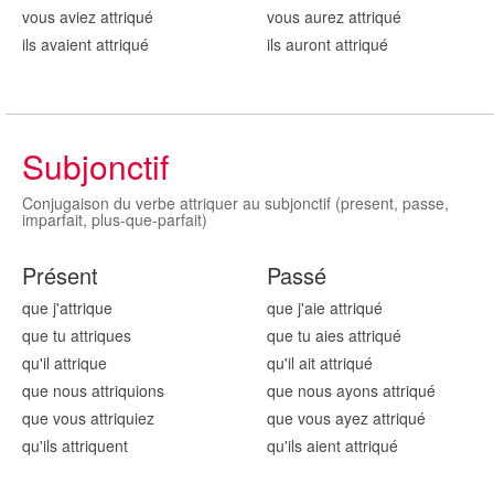
vous aviez attriqu
é
vous aurez attriqu
é
ils avaient attriqu
é
ils auront attriqu
é
Subjonctif
Conjugaison du verbe attriquer au subjonctif (present, passe,
imparfait, plus-que-parfait)
Présent
Passé
que j'attriqu
e
que j'aie attriqu
é
que tu attriqu
es
que tu aies attriqu
é
qu'il attriqu
e
qu'il ait attriqu
é
que nous attriqu
ions
que nous ayons attriqu
é
que vous attriqu
iez
que vous ayez attriqu
é
qu'ils attriqu
ent
qu'ils aient attriqu
é