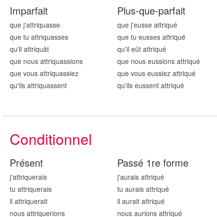
Imparfait
Plus-que-parfait
que j'attriqu
asse
que j'eusse attriqu
é
que tu attriqu
asses
que tu eusses attriqu
é
qu'il attriqu
ât
qu'il eût attriqu
é
que nous attriqu
assions
que nous eussions attriqu
é
que vous attriqu
assiez
que vous eussiez attriqu
é
qu'ils attriqu
assent
qu'ils eussent attriqu
é
Conditionnel
Présent
Passé 1re forme
j'attriqu
erais
j'aurais attriqu
é
tu attriqu
erais
tu aurais attriqu
é
il attriqu
erait
il aurait attriqu
é
nous attriqu
erions
nous aurions attriqu
é