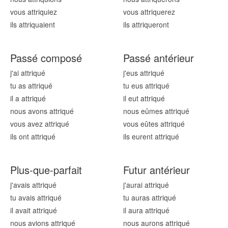
vous attriqu
iez
vous attriqu
erez
ils attriqu
aient
ils attriqu
eront
Passé composé
Passé antérieur
j'ai attriqu
é
j'eus attriqu
é
tu as attriqu
é
tu eus attriqu
é
il a attriqu
é
il eut attriqu
é
nous avons attriqu
é
nous eûmes attriqu
é
vous avez attriqu
é
vous eûtes attriqu
é
ils ont attriqu
é
ils eurent attriqu
é
Plus-que-parfait
Futur antérieur
j'avais attriqu
é
j'aurai attriqu
é
tu avais attriqu
é
tu auras attriqu
é
il avait attriqu
é
il aura attriqu
é
nous avions attriqu
é
nous aurons attriqu
é