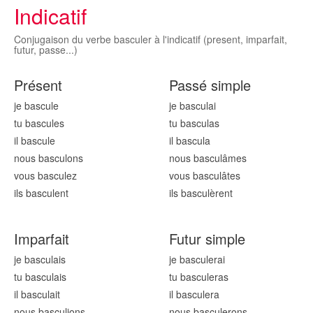
Indicatif
Conjugaison du verbe basculer à l'indicatif (present, imparfait,
futur, passe...)
Présent
Passé simple
je bascul
e
je bascul
ai
tu bascul
es
tu bascul
as
il bascul
e
il bascul
a
nous bascul
ons
nous bascul
âmes
vous bascul
ez
vous bascul
âtes
ils bascul
ent
ils bascul
èrent
Imparfait
Futur simple
je bascul
ais
je bascul
erai
tu bascul
ais
tu bascul
eras
il bascul
ait
il bascul
era
nous bascul
ions
nous bascul
erons