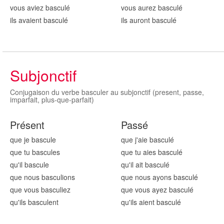
vous aviez bascul
é
vous aurez bascul
é
ils avaient bascul
é
ils auront bascul
é
Subjonctif
Conjugaison du verbe basculer au subjonctif (present, passe,
imparfait, plus-que-parfait)
Présent
Passé
que je bascul
e
que j'aie bascul
é
que tu bascul
es
que tu aies bascul
é
qu'il bascul
e
qu'il ait bascul
é
que nous bascul
ions
que nous ayons bascul
é
que vous bascul
iez
que vous ayez bascul
é
qu'ils bascul
ent
qu'ils aient bascul
é