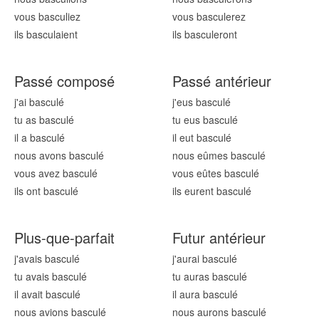
vous bascul
iez
vous bascul
erez
ils bascul
aient
ils bascul
eront
Passé composé
Passé antérieur
j'ai bascul
é
j'eus bascul
é
tu as bascul
é
tu eus bascul
é
il a bascul
é
il eut bascul
é
nous avons bascul
é
nous eûmes bascul
é
vous avez bascul
é
vous eûtes bascul
é
ils ont bascul
é
ils eurent bascul
é
Plus-que-parfait
Futur antérieur
j'avais bascul
é
j'aurai bascul
é
tu avais bascul
é
tu auras bascul
é
il avait bascul
é
il aura bascul
é
nous avions bascul
é
nous aurons bascul
é