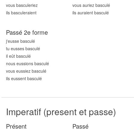
vous bascul
eriez
vous auriez bascul
é
ils bascul
eraient
ils auraient bascul
é
Passé 2e forme
j'eusse bascul
é
tu eusses bascul
é
il eût bascul
é
nous eussions bascul
é
vous eussiez bascul
é
ils eussent bascul
é
Imperatif (present et passe)
Présent
Passé