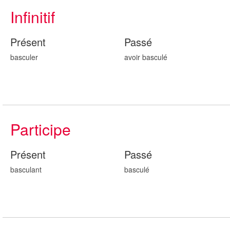
Infinitif
Présent
Passé
basculer
avoir bascul
é
Participe
Présent
Passé
bascul
ant
bascul
é