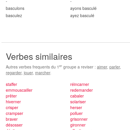
-
-
bascul
ons
ayons bascul
é
bascul
ez
ayez bascul
é
Verbes similaires
er
Autres verbes frequents du 1
groupe a reviser :
aimer
,
parler
,
regarder
,
jouer
,
marcher
.
staffer
réincarner
emmouscailler
redemander
prêter
cabaler
hiverner
solariser
crisper
herser
crampser
polluer
braver
grisonner
désosser
gironner