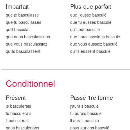
Imparfait
Plus-que-parfait
que je bascul
asse
que j'eusse bascul
é
que tu bascul
asses
que tu eusses bascul
é
qu'il bascul
ât
qu'il eût bascul
é
que nous bascul
assions
que nous eussions bascul
é
que vous bascul
assiez
que vous eussiez bascul
é
qu'ils bascul
assent
qu'ils eussent bascul
é
Conditionnel
Présent
Passé 1re forme
je bascul
erais
j'aurais bascul
é
tu bascul
erais
tu aurais bascul
é
il bascul
erait
il aurait bascul
é
nous bascul
erions
nous aurions bascul
é