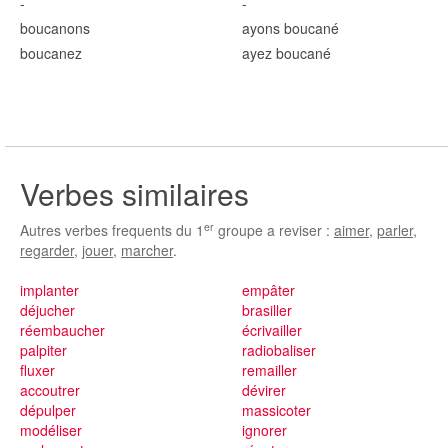
-
-
boucan
ons
ayons boucan
é
boucan
ez
ayez boucan
é
Verbes similaires
er
Autres verbes frequents du 1
groupe a reviser :
aimer
,
parler
,
regarder
,
jouer
,
marcher
.
implanter
empâter
déjucher
brasiller
réembaucher
écrivailler
palpiter
radiobaliser
fluxer
remailler
accoutrer
dévirer
dépulper
massicoter
modéliser
ignorer