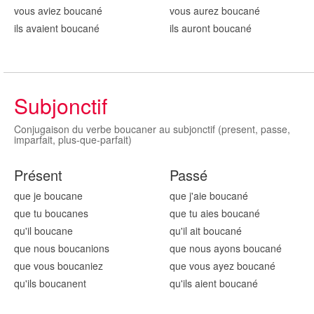
vous aviez boucan
é
vous aurez boucan
é
ils avaient boucan
é
ils auront boucan
é
Subjonctif
Conjugaison du verbe boucaner au subjonctif (present, passe,
imparfait, plus-que-parfait)
Présent
Passé
que je boucan
e
que j'aie boucan
é
que tu boucan
es
que tu aies boucan
é
qu'il boucan
e
qu'il ait boucan
é
que nous boucan
ions
que nous ayons boucan
é
que vous boucan
iez
que vous ayez boucan
é
qu'ils boucan
ent
qu'ils aient boucan
é