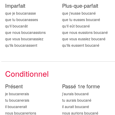
Imparfait
Plus-que-parfait
que je boucan
asse
que j'eusse boucan
é
que tu boucan
asses
que tu eusses boucan
é
qu'il boucan
ât
qu'il eût boucan
é
que nous boucan
assions
que nous eussions boucan
é
que vous boucan
assiez
que vous eussiez boucan
é
qu'ils boucan
assent
qu'ils eussent boucan
é
Conditionnel
Présent
Passé 1re forme
je boucan
erais
j'aurais boucan
é
tu boucan
erais
tu aurais boucan
é
il boucan
erait
il aurait boucan
é
nous boucan
erions
nous aurions boucan
é