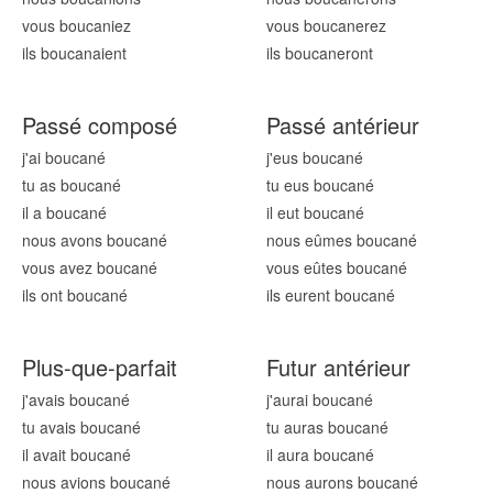
vous boucan
iez
vous boucan
erez
ils boucan
aient
ils boucan
eront
Passé composé
Passé antérieur
j'ai boucan
é
j'eus boucan
é
tu as boucan
é
tu eus boucan
é
il a boucan
é
il eut boucan
é
nous avons boucan
é
nous eûmes boucan
é
vous avez boucan
é
vous eûtes boucan
é
ils ont boucan
é
ils eurent boucan
é
Plus-que-parfait
Futur antérieur
j'avais boucan
é
j'aurai boucan
é
tu avais boucan
é
tu auras boucan
é
il avait boucan
é
il aura boucan
é
nous avions boucan
é
nous aurons boucan
é