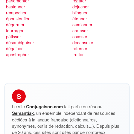
parlementer
régater
bastonner
déjucher
rempocher
blinquer
époustoufler
étonner
dégermer
camionner
fourrager
cramser
pâtisser
coasser
désambiguïser
décapsuler
dégainer
reterser
apostropher
fretter
S
Le site
Conjugaison.com
fait partie du réseau
Semantiak
, un ensemble indépendant de ressources
dédiées à la langue française (dictionnaires,
synonymes, outils de rédaction, calculs...). Depuis plus
de 20 ans, ces sites sont cités par de nombreux