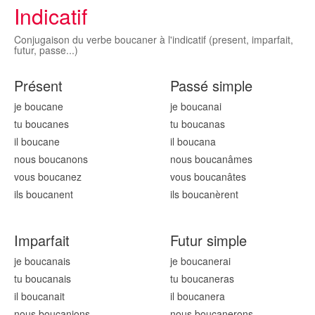
Indicatif
Conjugaison du verbe boucaner à l'indicatif (present, imparfait,
futur, passe...)
Présent
Passé simple
je boucan
e
je boucan
ai
tu boucan
es
tu boucan
as
il boucan
e
il boucan
a
nous boucan
ons
nous boucan
âmes
vous boucan
ez
vous boucan
âtes
ils boucan
ent
ils boucan
èrent
Imparfait
Futur simple
je boucan
ais
je boucan
erai
tu boucan
ais
tu boucan
eras
il boucan
ait
il boucan
era
nous boucan
ions
nous boucan
erons