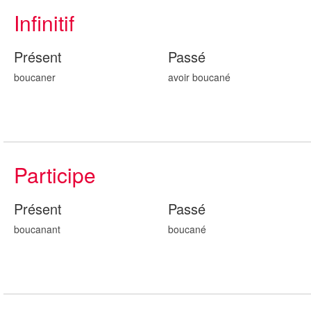
Infinitif
Présent
Passé
boucaner
avoir boucan
é
Participe
Présent
Passé
boucan
ant
boucan
é