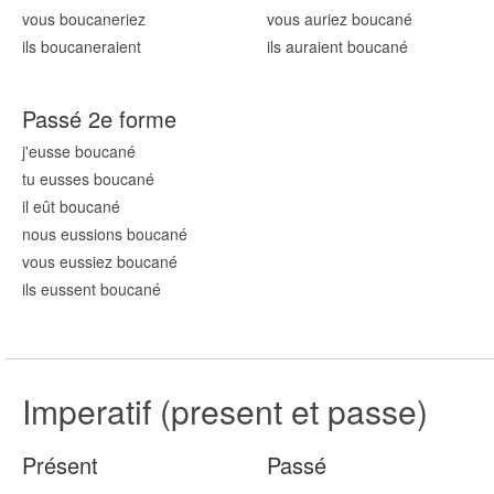
vous boucan
eriez
vous auriez boucan
é
ils boucan
eraient
ils auraient boucan
é
Passé 2e forme
j'eusse boucan
é
tu eusses boucan
é
il eût boucan
é
nous eussions boucan
é
vous eussiez boucan
é
ils eussent boucan
é
Imperatif (present et passe)
Présent
Passé