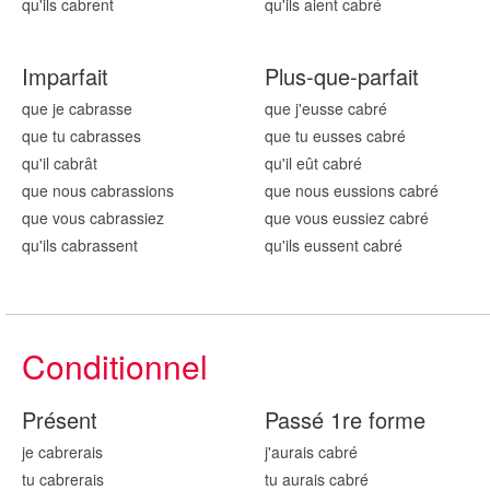
qu'ils cabr
ent
qu'ils aient cabr
é
Imparfait
Plus-que-parfait
que je cabr
asse
que j'eusse cabr
é
que tu cabr
asses
que tu eusses cabr
é
qu'il cabr
ât
qu'il eût cabr
é
que nous cabr
assions
que nous eussions cabr
é
que vous cabr
assiez
que vous eussiez cabr
é
qu'ils cabr
assent
qu'ils eussent cabr
é
Conditionnel
Présent
Passé 1re forme
je cabr
erais
j'aurais cabr
é
tu cabr
erais
tu aurais cabr
é