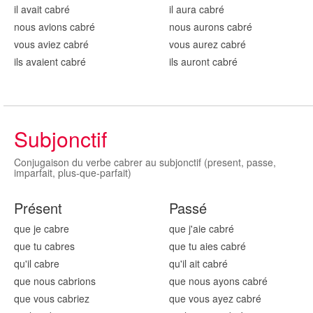
il avait cabr
é
il aura cabr
é
nous avions cabr
é
nous aurons cabr
é
vous aviez cabr
é
vous aurez cabr
é
ils avaient cabr
é
ils auront cabr
é
Subjonctif
Conjugaison du verbe cabrer au subjonctif (present, passe,
imparfait, plus-que-parfait)
Présent
Passé
que je cabr
e
que j'aie cabr
é
que tu cabr
es
que tu aies cabr
é
qu'il cabr
e
qu'il ait cabr
é
que nous cabr
ions
que nous ayons cabr
é
que vous cabr
iez
que vous ayez cabr
é