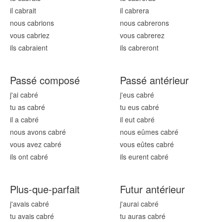
il cabr
ait
il cabr
era
nous cabr
ions
nous cabr
erons
vous cabr
iez
vous cabr
erez
ils cabr
aient
ils cabr
eront
Passé composé
Passé antérieur
j'ai cabr
é
j'eus cabr
é
tu as cabr
é
tu eus cabr
é
il a cabr
é
il eut cabr
é
nous avons cabr
é
nous eûmes cabr
é
vous avez cabr
é
vous eûtes cabr
é
ils ont cabr
é
ils eurent cabr
é
Plus-que-parfait
Futur antérieur
j'avais cabr
é
j'aurai cabr
é
tu avais cabr
é
tu auras cabr
é