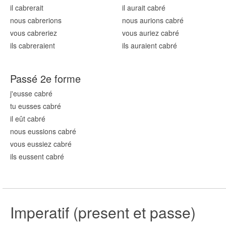
il cabr
erait
il aurait cabr
é
nous cabr
erions
nous aurions cabr
é
vous cabr
eriez
vous auriez cabr
é
ils cabr
eraient
ils auraient cabr
é
Passé 2e forme
j'eusse cabr
é
tu eusses cabr
é
il eût cabr
é
nous eussions cabr
é
vous eussiez cabr
é
ils eussent cabr
é
Imperatif (present et passe)