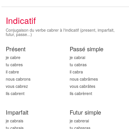
Indicatif
Conjugaison du verbe cabrer à l'indicatif (present, imparfait,
futur, passe...)
Présent
Passé simple
je cabr
e
je cabr
ai
tu cabr
es
tu cabr
as
il cabr
e
il cabr
a
nous cabr
ons
nous cabr
âmes
vous cabr
ez
vous cabr
âtes
ils cabr
ent
ils cabr
èrent
Imparfait
Futur simple
je cabr
ais
je cabr
erai
tu cabr
ais
tu cabr
eras