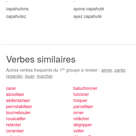
-
-
capahut
ons
ayons capahut
é
capahut
ez
ayez capahut
é
Verbes similaires
er
Autres verbes frequents du 1
groupe a reviser :
aimer
,
parler
,
regarder
,
jouer
,
marcher
.
carer
baluchonner
alcooliser
fulminer
sédentariser
troquer
perméabiliser
parcelliser
tournebouler
orner
rouscailler
relâcher
retenter
dégripper
coraniser
volter