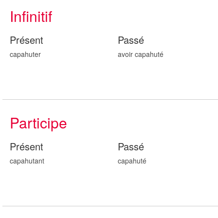
Infinitif
Présent
Passé
capahuter
avoir capahut
é
Participe
Présent
Passé
capahut
ant
capahut
é