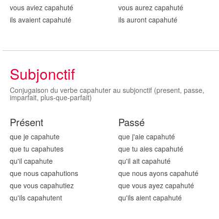
vous aviez capahut
é
vous aurez capahut
é
ils avaient capahut
é
ils auront capahut
é
Subjonctif
Conjugaison du verbe capahuter au subjonctif (present, passe,
imparfait, plus-que-parfait)
Présent
Passé
que je capahut
e
que j'aie capahut
é
que tu capahut
es
que tu aies capahut
é
qu'il capahut
e
qu'il ait capahut
é
que nous capahut
ions
que nous ayons capahut
é
que vous capahut
iez
que vous ayez capahut
é
qu'ils capahut
ent
qu'ils aient capahut
é