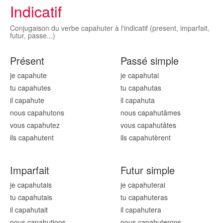
Indicatif
Conjugaison du verbe capahuter à l'indicatif (present, imparfait,
futur, passe...)
Présent
Passé simple
je capahut
e
je capahut
ai
tu capahut
es
tu capahut
as
il capahut
e
il capahut
a
nous capahut
ons
nous capahut
âmes
vous capahut
ez
vous capahut
âtes
ils capahut
ent
ils capahut
èrent
Imparfait
Futur simple
je capahut
ais
je capahut
erai
tu capahut
ais
tu capahut
eras
il capahut
ait
il capahut
era
nous capahut
ions
nous capahut
erons