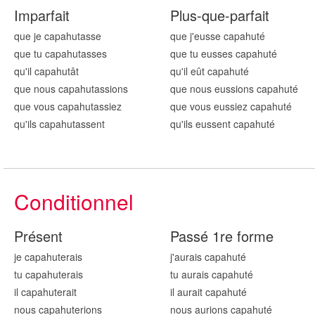
Imparfait
Plus-que-parfait
que je capahut
asse
que j'eusse capahut
é
que tu capahut
asses
que tu eusses capahut
é
qu'il capahut
ât
qu'il eût capahut
é
que nous capahut
assions
que nous eussions capahut
é
que vous capahut
assiez
que vous eussiez capahut
é
qu'ils capahut
assent
qu'ils eussent capahut
é
Conditionnel
Présent
Passé 1re forme
je capahut
erais
j'aurais capahut
é
tu capahut
erais
tu aurais capahut
é
il capahut
erait
il aurait capahut
é
nous capahut
erions
nous aurions capahut
é