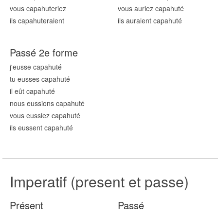
vous capahut
eriez
vous auriez capahut
é
ils capahut
eraient
ils auraient capahut
é
Passé 2e forme
j'eusse capahut
é
tu eusses capahut
é
il eût capahut
é
nous eussions capahut
é
vous eussiez capahut
é
ils eussent capahut
é
Imperatif (present et passe)
Présent
Passé