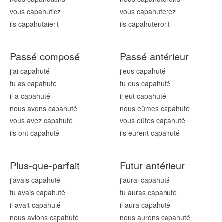
vous capahut
iez
vous capahut
erez
ils capahut
aient
ils capahut
eront
Passé composé
Passé antérieur
j'ai capahut
é
j'eus capahut
é
tu as capahut
é
tu eus capahut
é
il a capahut
é
il eut capahut
é
nous avons capahut
é
nous eûmes capahut
é
vous avez capahut
é
vous eûtes capahut
é
ils ont capahut
é
ils eurent capahut
é
Plus-que-parfait
Futur antérieur
j'avais capahut
é
j'aurai capahut
é
tu avais capahut
é
tu auras capahut
é
il avait capahut
é
il aura capahut
é
nous avions capahut
é
nous aurons capahut
é