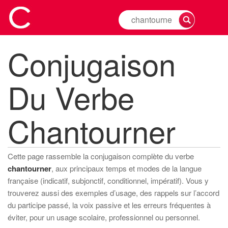
Rechercher
la
conjugaison
Conjugaison
d'un
verbe
Du Verbe
Chantourner
Cette page rassemble la conjugaison complète du verbe
chantourner
, aux principaux temps et modes de la langue
française (indicatif, subjonctif, conditionnel, impératif). Vous y
trouverez aussi des exemples d’usage, des rappels sur l’accord
du participe passé, la voix passive et les erreurs fréquentes à
éviter, pour un usage scolaire, professionnel ou personnel.