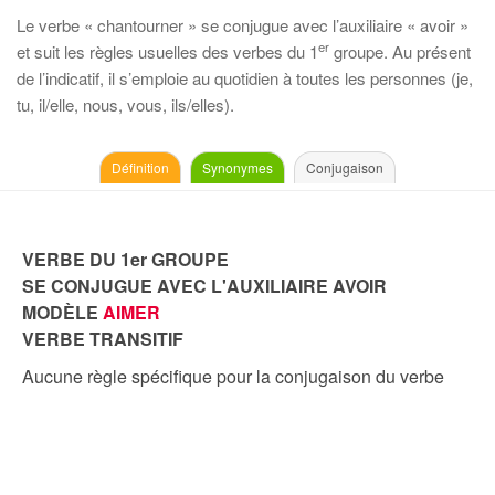
Le verbe « chantourner » se conjugue avec l’auxiliaire « avoir »
er
et suit les règles usuelles des verbes du 1
groupe. Au présent
de l’indicatif, il s’emploie au quotidien à toutes les personnes (je,
tu, il/elle, nous, vous, ils/elles).
Définition
Synonymes
Conjugaison
VERBE DU 1er GROUPE
SE CONJUGUE AVEC L'AUXILIAIRE AVOIR
MODÈLE
AIMER
VERBE TRANSITIF
Aucune règle spécifique pour la conjugaison du verbe