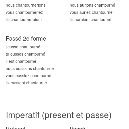
nous chantourn
erions
nous aurions chantourn
é
vous chantourn
eriez
vous auriez chantourn
é
ils chantourn
eraient
ils auraient chantourn
é
Passé 2e forme
j'eusse chantourn
é
tu eusses chantourn
é
il eût chantourn
é
nous eussions chantourn
é
vous eussiez chantourn
é
ils eussent chantourn
é
Imperatif (present et passe)
Présent
Passé