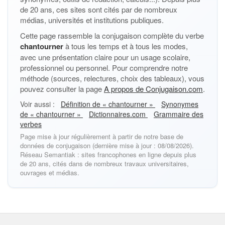
de 20 ans, ces sites sont cités par de nombreux
médias, universités et institutions publiques.
Cette page rassemble la conjugaison complète du verbe
chantourner
à tous les temps et à tous les modes,
avec une présentation claire pour un usage scolaire,
professionnel ou personnel. Pour comprendre notre
méthode (sources, relectures, choix des tableaux), vous
pouvez consulter la page
A propos de Conjugaison.com
.
Voir aussi :
Définition de « chantourner »
Synonymes
de « chantourner »
Dictionnaires.com
Grammaire des
verbes
Page mise à jour régulièrement à partir de notre base de
données de conjugaison (dernière mise à jour : 08/08/2026).
Réseau Semantiak : sites francophones en ligne depuis plus
de 20 ans, cités dans de nombreux travaux universitaires,
ouvrages et médias.