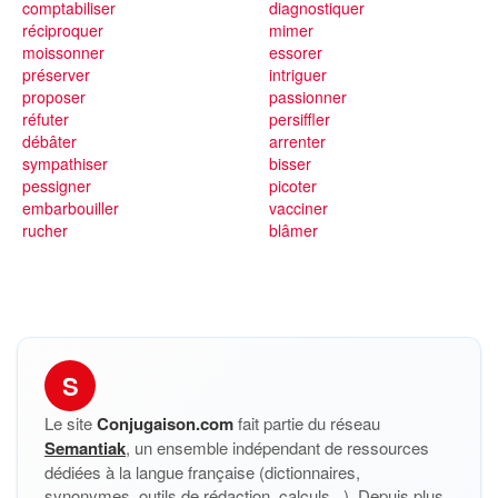
comptabiliser
diagnostiquer
réciproquer
mimer
moissonner
essorer
préserver
intriguer
proposer
passionner
réfuter
persiffler
débâter
arrenter
sympathiser
bisser
pessigner
picoter
embarbouiller
vacciner
rucher
blâmer
S
Le site
Conjugaison.com
fait partie du réseau
Semantiak
, un ensemble indépendant de ressources
dédiées à la langue française (dictionnaires,
synonymes, outils de rédaction, calculs...). Depuis plus