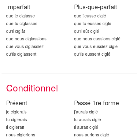
Imparfait
Plus-que-parfait
que je cigl
asse
que j'eusse cigl
é
que tu cigl
asses
que tu eusses cigl
é
qu'il cigl
ât
qu'il eût cigl
é
que nous cigl
assions
que nous eussions cigl
é
que vous cigl
assiez
que vous eussiez cigl
é
qu'ils cigl
assent
qu'ils eussent cigl
é
Conditionnel
Présent
Passé 1re forme
je cigl
erais
j'aurais cigl
é
tu cigl
erais
tu aurais cigl
é
il cigl
erait
il aurait cigl
é
nous cigl
erions
nous aurions cigl
é