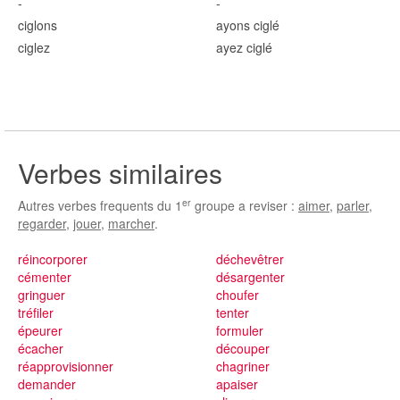
-
-
cigl
ons
ayons cigl
é
cigl
ez
ayez cigl
é
Verbes similaires
er
Autres verbes frequents du 1
groupe a reviser :
aimer
,
parler
,
regarder
,
jouer
,
marcher
.
réincorporer
déchevêtrer
cémenter
désargenter
gringuer
choufer
tréfiler
tenter
épeurer
formuler
écacher
découper
réapprovisionner
chagriner
demander
apaiser