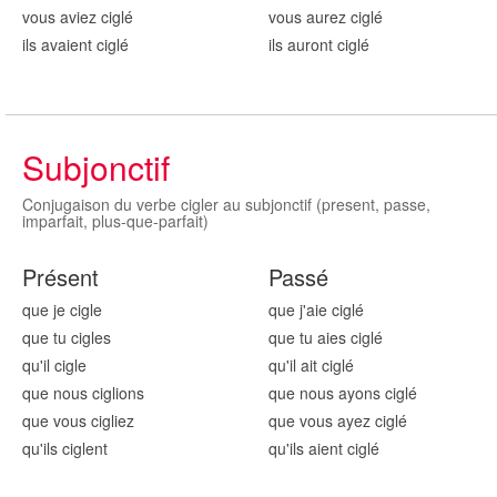
vous aviez cigl
é
vous aurez cigl
é
ils avaient cigl
é
ils auront cigl
é
Subjonctif
Conjugaison du verbe cigler au subjonctif (present, passe,
imparfait, plus-que-parfait)
Présent
Passé
que je cigl
e
que j'aie cigl
é
que tu cigl
es
que tu aies cigl
é
qu'il cigl
e
qu'il ait cigl
é
que nous cigl
ions
que nous ayons cigl
é
que vous cigl
iez
que vous ayez cigl
é
qu'ils cigl
ent
qu'ils aient cigl
é