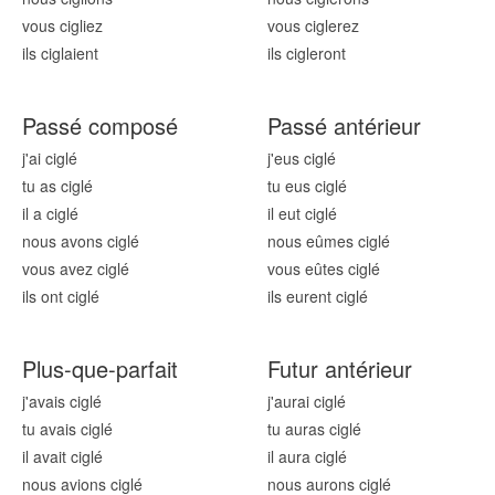
vous cigl
iez
vous cigl
erez
ils cigl
aient
ils cigl
eront
Passé composé
Passé antérieur
j'ai cigl
é
j'eus cigl
é
tu as cigl
é
tu eus cigl
é
il a cigl
é
il eut cigl
é
nous avons cigl
é
nous eûmes cigl
é
vous avez cigl
é
vous eûtes cigl
é
ils ont cigl
é
ils eurent cigl
é
Plus-que-parfait
Futur antérieur
j'avais cigl
é
j'aurai cigl
é
tu avais cigl
é
tu auras cigl
é
il avait cigl
é
il aura cigl
é
nous avions cigl
é
nous aurons cigl
é