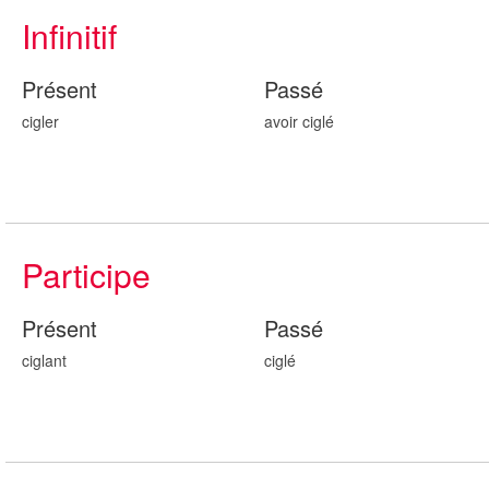
Infinitif
Présent
Passé
cigler
avoir cigl
é
Participe
Présent
Passé
cigl
ant
cigl
é