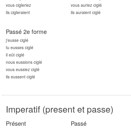
vous cigl
eriez
vous auriez cigl
é
ils cigl
eraient
ils auraient cigl
é
Passé 2e forme
j'eusse cigl
é
tu eusses cigl
é
il eût cigl
é
nous eussions cigl
é
vous eussiez cigl
é
ils eussent cigl
é
Imperatif (present et passe)
Présent
Passé