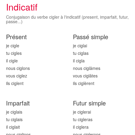
Indicatif
Conjugaison du verbe cigler à l'indicatif (present, imparfait, futur,
passe...)
Présent
Passé simple
je cigl
e
je cigl
ai
tu cigl
es
tu cigl
as
il cigl
e
il cigl
a
nous cigl
ons
nous cigl
âmes
vous cigl
ez
vous cigl
âtes
ils cigl
ent
ils cigl
èrent
Imparfait
Futur simple
je cigl
ais
je cigl
erai
tu cigl
ais
tu cigl
eras
il cigl
ait
il cigl
era
nous cigl
ions
nous cigl
erons