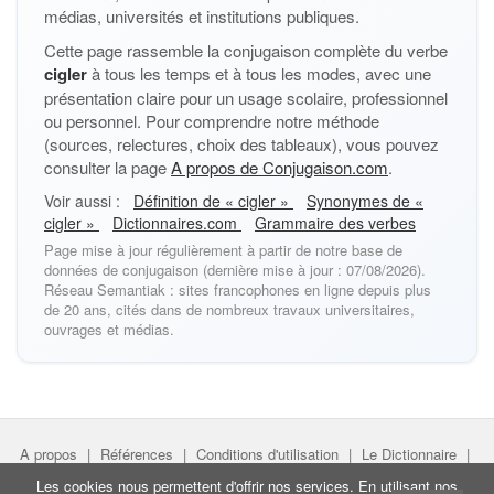
médias, universités et institutions publiques.
Cette page rassemble la conjugaison complète du verbe
cigler
à tous les temps et à tous les modes, avec une
présentation claire pour un usage scolaire, professionnel
ou personnel. Pour comprendre notre méthode
(sources, relectures, choix des tableaux), vous pouvez
consulter la page
A propos de Conjugaison.com
.
Voir aussi :
Définition de « cigler »
Synonymes de «
cigler »
Dictionnaires.com
Grammaire des verbes
Page mise à jour régulièrement à partir de notre base de
données de conjugaison (dernière mise à jour : 07/08/2026).
Réseau Semantiak : sites francophones en ligne depuis plus
de 20 ans, cités dans de nombreux travaux universitaires,
ouvrages et médias.
A propos
|
Références
|
Conditions d'utilisation
|
Le Dictionnaire
|
Faire un lien
|
Liens utiles
Les cookies nous permettent d'offrir nos services. En utilisant nos