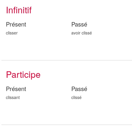
Infinitif
Présent
Passé
clisser
avoir cliss
é
Participe
Présent
Passé
cliss
ant
cliss
é