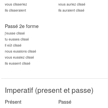
vous cliss
eriez
vous auriez cliss
é
ils cliss
eraient
ils auraient cliss
é
Passé 2e forme
j'eusse cliss
é
tu eusses cliss
é
il eût cliss
é
nous eussions cliss
é
vous eussiez cliss
é
ils eussent cliss
é
Imperatif (present et passe)
Présent
Passé