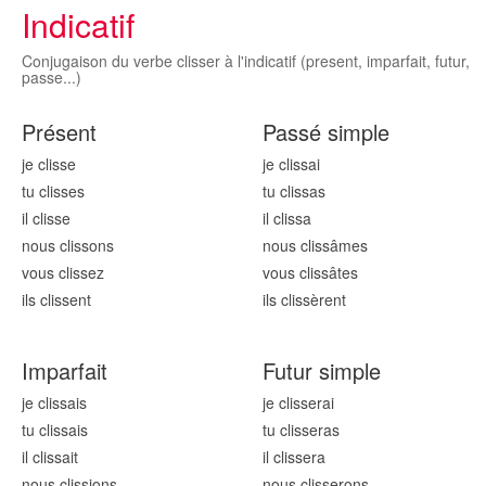
Indicatif
Conjugaison du verbe clisser à l'indicatif (present, imparfait, futur,
passe...)
Présent
Passé simple
je cliss
e
je cliss
ai
tu cliss
es
tu cliss
as
il cliss
e
il cliss
a
nous cliss
ons
nous cliss
âmes
vous cliss
ez
vous cliss
âtes
ils cliss
ent
ils cliss
èrent
Imparfait
Futur simple
je cliss
ais
je cliss
erai
tu cliss
ais
tu cliss
eras
il cliss
ait
il cliss
era
nous cliss
ions
nous cliss
erons