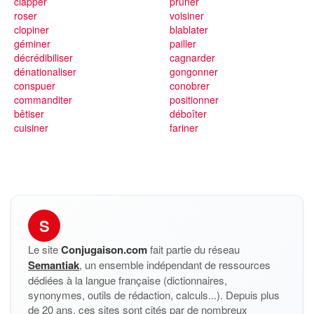
clapper
pruner
roser
voisiner
clopiner
blablater
géminer
pailler
décrédibiliser
cagnarder
dénationaliser
gongonner
conspuer
conobrer
commanditer
positionner
bêtiser
déboîter
cuisiner
fariner
S
Le site
Conjugaison.com
fait partie du réseau
Semantiak
, un ensemble indépendant de ressources
dédiées à la langue française (dictionnaires,
synonymes, outils de rédaction, calculs...). Depuis plus
de 20 ans, ces sites sont cités par de nombreux