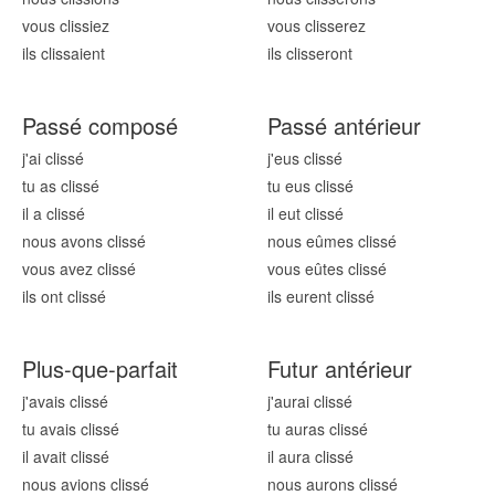
vous cliss
iez
vous cliss
erez
ils cliss
aient
ils cliss
eront
Passé composé
Passé antérieur
j'ai cliss
é
j'eus cliss
é
tu as cliss
é
tu eus cliss
é
il a cliss
é
il eut cliss
é
nous avons cliss
é
nous eûmes cliss
é
vous avez cliss
é
vous eûtes cliss
é
ils ont cliss
é
ils eurent cliss
é
Plus-que-parfait
Futur antérieur
j'avais cliss
é
j'aurai cliss
é
tu avais cliss
é
tu auras cliss
é
il avait cliss
é
il aura cliss
é
nous avions cliss
é
nous aurons cliss
é