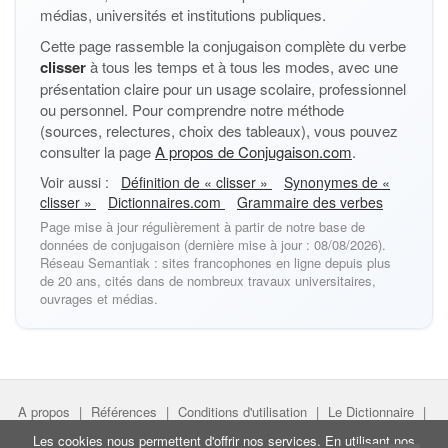
médias, universités et institutions publiques.
Cette page rassemble la conjugaison complète du verbe
clisser
à tous les temps et à tous les modes, avec une
présentation claire pour un usage scolaire, professionnel
ou personnel. Pour comprendre notre méthode
(sources, relectures, choix des tableaux), vous pouvez
consulter la page
A propos de Conjugaison.com
.
Voir aussi :
Définition de « clisser »
Synonymes de «
clisser »
Dictionnaires.com
Grammaire des verbes
Page mise à jour régulièrement à partir de notre base de
données de conjugaison (dernière mise à jour : 08/08/2026).
Réseau Semantiak : sites francophones en ligne depuis plus
de 20 ans, cités dans de nombreux travaux universitaires,
ouvrages et médias.
A propos
|
Références
|
Conditions d'utilisation
|
Le Dictionnaire
|
Faire un lien
|
Liens utiles
Les cookies nous permettent d'offrir nos services. En utilisant nos