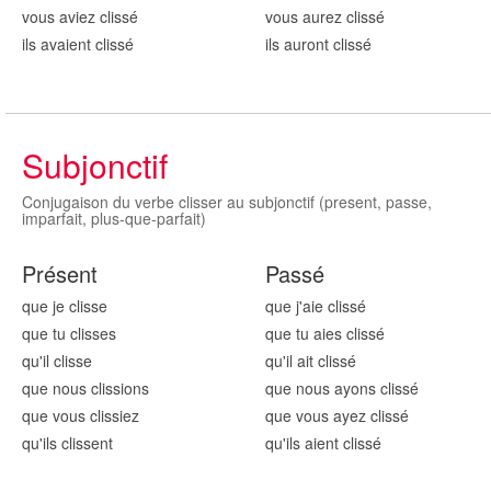
vous aviez cliss
é
vous aurez cliss
é
ils avaient cliss
é
ils auront cliss
é
Subjonctif
Conjugaison du verbe clisser au subjonctif (present, passe,
imparfait, plus-que-parfait)
Présent
Passé
que je cliss
e
que j'aie cliss
é
que tu cliss
es
que tu aies cliss
é
qu'il cliss
e
qu'il ait cliss
é
que nous cliss
ions
que nous ayons cliss
é
que vous cliss
iez
que vous ayez cliss
é
qu'ils cliss
ent
qu'ils aient cliss
é