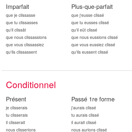
Imparfait
Plus-que-parfait
que je cliss
asse
que j'eusse cliss
é
que tu cliss
asses
que tu eusses cliss
é
qu'il cliss
ât
qu'il eût cliss
é
que nous cliss
assions
que nous eussions cliss
é
que vous cliss
assiez
que vous eussiez cliss
é
qu'ils cliss
assent
qu'ils eussent cliss
é
Conditionnel
Présent
Passé 1re forme
je cliss
erais
j'aurais cliss
é
tu cliss
erais
tu aurais cliss
é
il cliss
erait
il aurait cliss
é
nous cliss
erions
nous aurions cliss
é