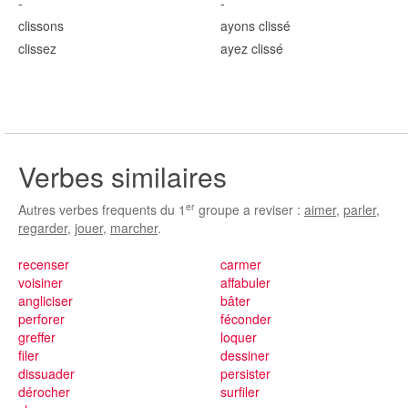
-
-
cliss
ons
ayons cliss
é
cliss
ez
ayez cliss
é
Verbes similaires
er
Autres verbes frequents du 1
groupe a reviser :
aimer
,
parler
,
regarder
,
jouer
,
marcher
.
recenser
carmer
voisiner
affabuler
angliciser
bâter
perforer
féconder
greffer
loquer
filer
dessiner
dissuader
persister
dérocher
surfiler