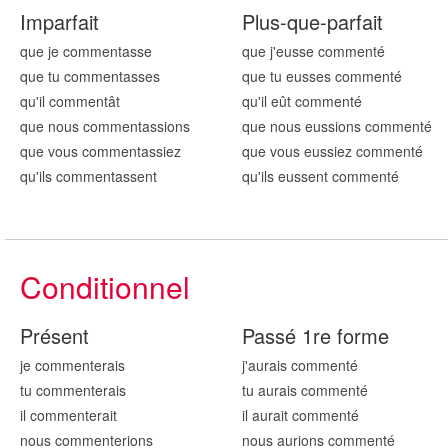
Imparfait
Plus-que-parfait
que je comment
asse
que j'eusse comment
é
que tu comment
asses
que tu eusses comment
é
qu'il comment
ât
qu'il eût comment
é
que nous comment
assions
que nous eussions comment
é
que vous comment
assiez
que vous eussiez comment
é
qu'ils comment
assent
qu'ils eussent comment
é
Conditionnel
Présent
Passé 1re forme
je comment
erais
j'aurais comment
é
tu comment
erais
tu aurais comment
é
il comment
erait
il aurait comment
é
nous comment
erions
nous aurions comment
é