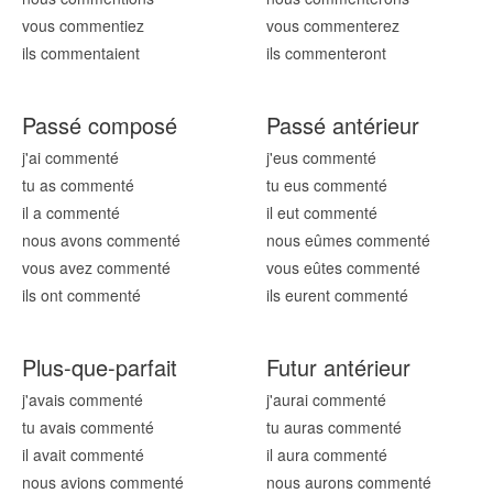
vous comment
iez
vous comment
erez
ils comment
aient
ils comment
eront
Passé composé
Passé antérieur
j'ai comment
é
j'eus comment
é
tu as comment
é
tu eus comment
é
il a comment
é
il eut comment
é
nous avons comment
é
nous eûmes comment
é
vous avez comment
é
vous eûtes comment
é
ils ont comment
é
ils eurent comment
é
Plus-que-parfait
Futur antérieur
j'avais comment
é
j'aurai comment
é
tu avais comment
é
tu auras comment
é
il avait comment
é
il aura comment
é
nous avions comment
é
nous aurons comment
é