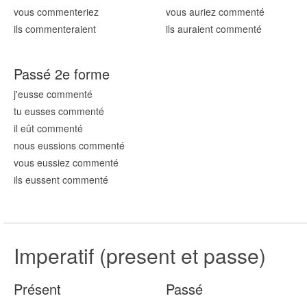
vous comment
eriez
vous auriez comment
é
ils comment
eraient
ils auraient comment
é
Passé 2e forme
j'eusse comment
é
tu eusses comment
é
il eût comment
é
nous eussions comment
é
vous eussiez comment
é
ils eussent comment
é
Imperatif (present et passe)
Présent
Passé