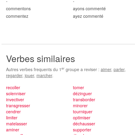
-
-
comment
ons
ayons comment
é
comment
ez
ayez comment
é
Verbes similaires
er
Autres verbes frequents du 1
groupe a reviser :
aimer
,
parler
,
regarder
,
jouer
,
marcher
.
recoller
tomer
solenniser
dézinguer
invectiver
transborder
transgresser
minorer
cendrer
tourniquer
limiter
optimiser
matelasser
déchausser
aminer
supporter