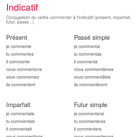
Indicatif
Conjugaison du verbe commenter à l'indicatif (present, imparfait,
futur, passe...)
Présent
Passé simple
je comment
e
je comment
ai
tu comment
es
tu comment
as
il comment
e
il comment
a
nous comment
ons
nous comment
âmes
vous comment
ez
vous comment
âtes
ils comment
ent
ils comment
èrent
Imparfait
Futur simple
je comment
ais
je comment
erai
tu comment
ais
tu comment
eras
il comment
ait
il comment
era
nous comment
ions
nous comment
erons