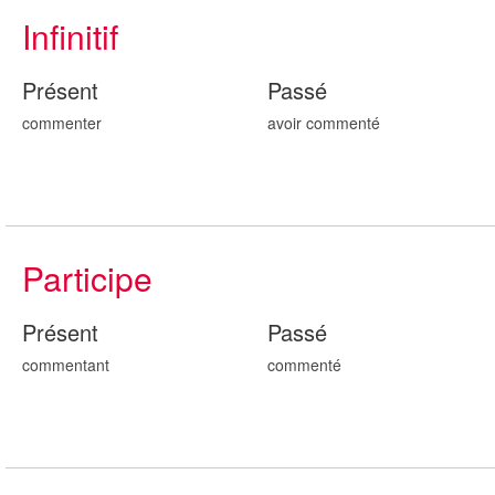
Infinitif
Présent
Passé
commenter
avoir comment
é
Participe
Présent
Passé
comment
ant
comment
é