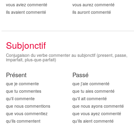
vous aviez comment
é
vous aurez comment
é
ils avaient comment
é
ils auront comment
é
Subjonctif
Conjugaison du verbe commenter au subjonctif (present, passe,
imparfait, plus-que-parfait)
Présent
Passé
que je comment
e
que j'aie comment
é
que tu comment
es
que tu aies comment
é
qu'il comment
e
qu'il ait comment
é
que nous comment
ions
que nous ayons comment
é
que vous comment
iez
que vous ayez comment
é
qu'ils comment
ent
qu'ils aient comment
é