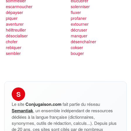
sommeiller
élucubrer
escarmoucher
solenniser
dépayser
fluxer
piquer
profaner
aventurer
extourner
hélitreuiller
décruser
désocialiser
manquer
chofer
désenchaîner
rebiquer
cokser
sembler
bouger
S
Le site
Conjugaison.com
fait partie du réseau
Semantiak
, un ensemble indépendant de ressources
dédiées à la langue française (dictionnaires,
synonymes, outils de rédaction, calculs...). Depuis plus
de 20 ans, ces sites sont cités par de nombreux