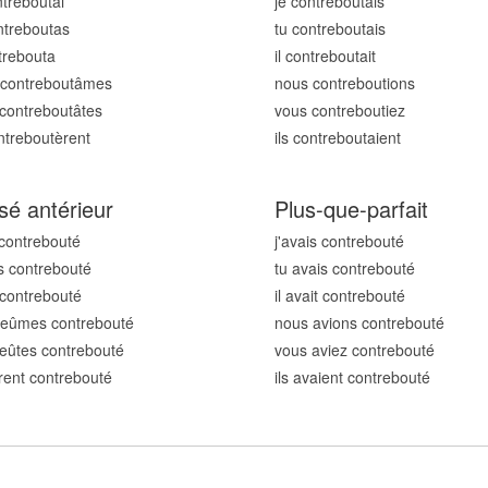
ntrebout
ai
je contrebout
ais
ntrebout
as
tu contrebout
ais
ntrebout
a
il contrebout
ait
contrebout
âmes
nous contrebout
ions
contrebout
âtes
vous contrebout
iez
ontrebout
èrent
ils contrebout
aient
sé antérieur
Plus-que-parfait
 contrebout
é
j'avais contrebout
é
s contrebout
é
tu avais contrebout
é
t contrebout
é
il avait contrebout
é
 eûmes contrebout
é
nous avions contrebout
é
eûtes contrebout
é
vous aviez contrebout
é
urent contrebout
é
ils avaient contrebout
é