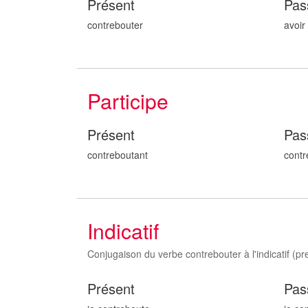
Présent
Pas
contrebouter
avoir
Participe
Présent
Pas
contrebout
ant
contr
Indicatif
Conjugaison du verbe contrebouter à l'indicatif (pres
Présent
Pas