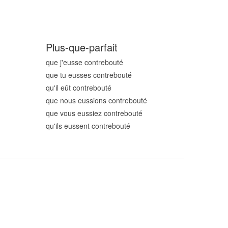
Plus-que-parfait
que j'eusse contrebout
é
que tu eusses contrebout
é
qu'il eût contrebout
é
que nous eussions contrebout
é
que vous eussiez contrebout
é
qu'ils eussent contrebout
é