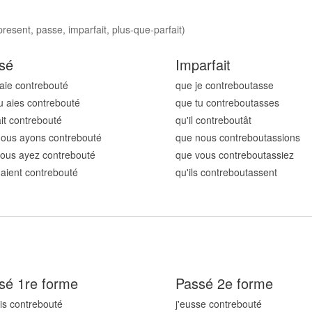
resent, passe, imparfait, plus-que-parfait)
sé
Imparfait
'aie contrebout
é
que je contrebout
asse
u aies contrebout
é
que tu contrebout
asses
 ait contrebout
é
qu'il contrebout
ât
ous ayons contrebout
é
que nous contrebout
assions
ous ayez contrebout
é
que vous contrebout
assiez
s aient contrebout
é
qu'ils contrebout
assent
sé 1re forme
Passé 2e forme
ais contrebout
é
j'eusse contrebout
é