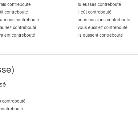
rais contrebout
é
tu eusses contrebout
é
rait contrebout
é
il eût contrebout
é
aurions contrebout
é
nous eussions contrebout
é
auriez contrebout
é
vous eussiez contrebout
é
uraient contrebout
é
ils eussent contrebout
é
sse)
sé
 contrebout
é
contrebout
é