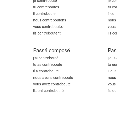
je contrebout
e
je co
tu contrebout
es
tu co
il contrebout
e
il co
nous contrebout
ons
nous 
vous contrebout
ez
vous 
ils contrebout
ent
ils c
Passé composé
Pas
j'ai contrebout
é
j'eus
tu as contrebout
é
tu eu
il a contrebout
é
il eu
nous avons contrebout
é
nous
vous avez contrebout
é
vous 
ils ont contrebout
é
ils e