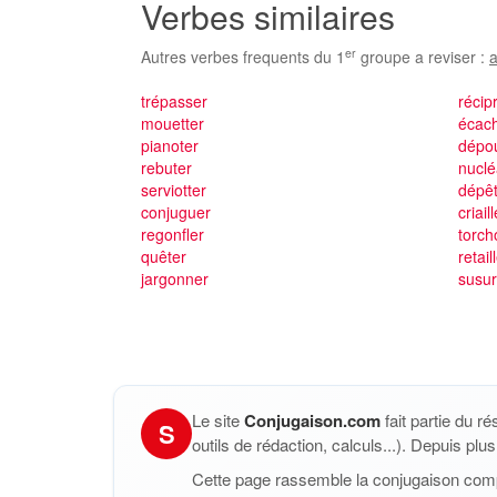
Verbes similaires
er
Autres verbes frequents du 1
groupe a reviser :
a
trépasser
récip
mouetter
écac
pianoter
dépou
rebuter
nuclé
serviotter
dépêt
conjuguer
criail
regonfler
torch
quêter
retail
jargonner
susur
Le site
Conjugaison.com
fait partie du r
S
outils de rédaction, calculs...). Depuis pl
Cette page rassemble la conjugaison com