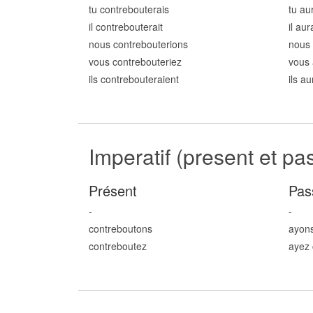
tu contrebout
erais
tu au
il contrebout
erait
il au
nous contrebout
erions
nous 
vous contrebout
eriez
vous 
ils contrebout
eraient
ils a
Imperatif (present et pa
Présent
Pas
-
-
contrebout
ons
ayons
contrebout
ez
ayez 