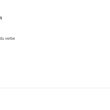
R
 du verbe