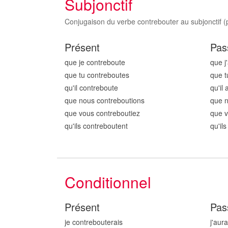
Subjonctif
Conjugaison du verbe contrebouter au subjonctif (p
Présent
Pas
que je contrebout
e
que j
que tu contrebout
es
que t
qu'il contrebout
e
qu'il
que nous contrebout
ions
que n
que vous contrebout
iez
que v
qu'ils contrebout
ent
qu'il
Conditionnel
Présent
Pas
je contrebout
erais
j'aur