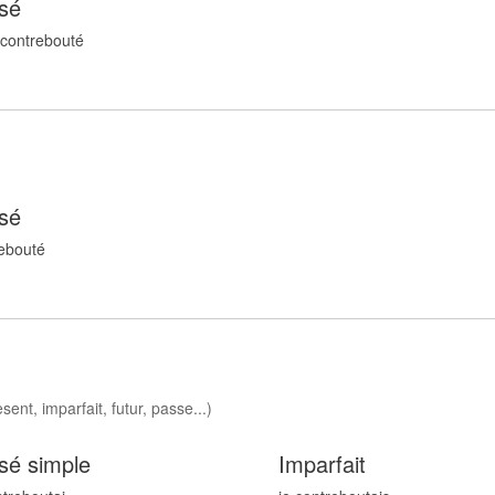
sé
 contrebout
é
sé
ebout
é
ent, imparfait, futur, passe...)
sé simple
Imparfait