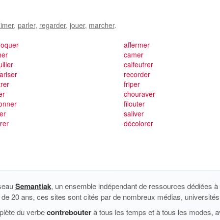
imer
,
parler
,
regarder
,
jouer
,
marcher
.
roquer
affermer
her
camer
iller
calfeutrer
ariser
recorder
rer
friper
ler
chouraver
onner
filouter
ler
saliver
rer
décolorer
éseau
Semantiak
, un ensemble indépendant de ressources dédiées à l
us de 20 ans, ces sites sont cités par de nombreux médias, universités 
plète du verbe
contrebouter
à tous les temps et à tous les modes, a