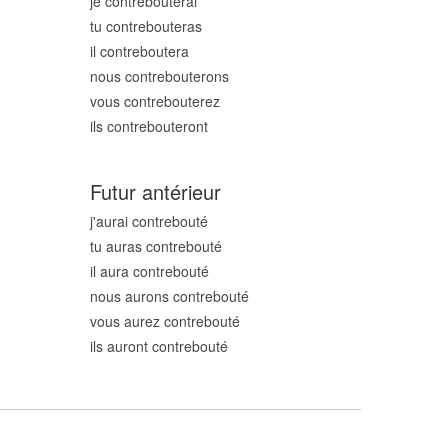
je contrebout
erai
tu contrebout
eras
il contrebout
era
nous contrebout
erons
vous contrebout
erez
ils contrebout
eront
Futur antérieur
j'aurai contrebout
é
tu auras contrebout
é
il aura contrebout
é
nous aurons contrebout
é
vous aurez contrebout
é
ils auront contrebout
é