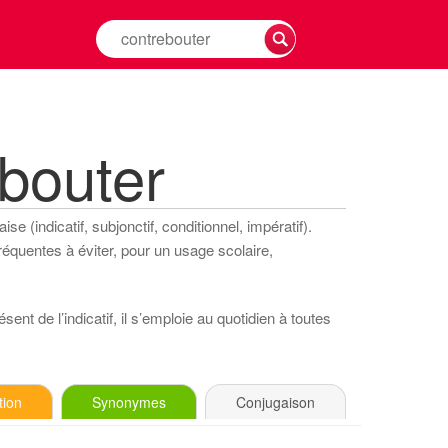
Rechercher
la
conjugaison
d'un
verbe
bouter
e (indicatif, subjonctif, conditionnel, impératif).
réquentes à éviter, pour un usage scolaire,
ent de l’indicatif, il s’emploie au quotidien à toutes
tion
Synonymes
Conjugaison