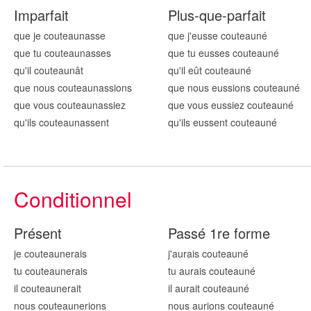
Imparfait
Plus-que-parfait
que je couteaun
asse
que j'eusse couteaun
é
que tu couteaun
asses
que tu eusses couteaun
é
qu'il couteaun
ât
qu'il eût couteaun
é
que nous couteaun
assions
que nous eussions couteaun
é
que vous couteaun
assiez
que vous eussiez couteaun
é
qu'ils couteaun
assent
qu'ils eussent couteaun
é
Conditionnel
Présent
Passé 1re forme
je couteaun
erais
j'aurais couteaun
é
tu couteaun
erais
tu aurais couteaun
é
il couteaun
erait
il aurait couteaun
é
nous couteaun
erions
nous aurions couteaun
é