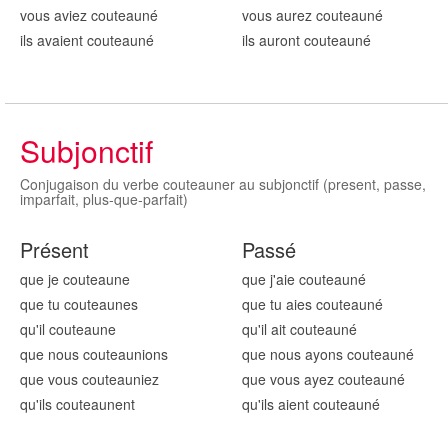
vous aviez couteaun
é
vous aurez couteaun
é
ils avaient couteaun
é
ils auront couteaun
é
Subjonctif
Conjugaison du verbe couteauner au subjonctif (present, passe,
imparfait, plus-que-parfait)
Présent
Passé
que je couteaun
e
que j'aie couteaun
é
que tu couteaun
es
que tu aies couteaun
é
qu'il couteaun
e
qu'il ait couteaun
é
que nous couteaun
ions
que nous ayons couteaun
é
que vous couteaun
iez
que vous ayez couteaun
é
qu'ils couteaun
ent
qu'ils aient couteaun
é