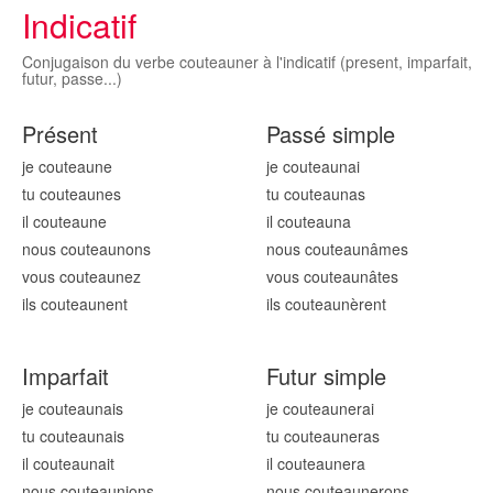
Indicatif
Conjugaison du verbe couteauner à l'indicatif (present, imparfait,
futur, passe...)
Présent
Passé simple
je couteaun
e
je couteaun
ai
tu couteaun
es
tu couteaun
as
il couteaun
e
il couteaun
a
nous couteaun
ons
nous couteaun
âmes
vous couteaun
ez
vous couteaun
âtes
ils couteaun
ent
ils couteaun
èrent
Imparfait
Futur simple
je couteaun
ais
je couteaun
erai
tu couteaun
ais
tu couteaun
eras
il couteaun
ait
il couteaun
era
nous couteaun
ions
nous couteaun
erons