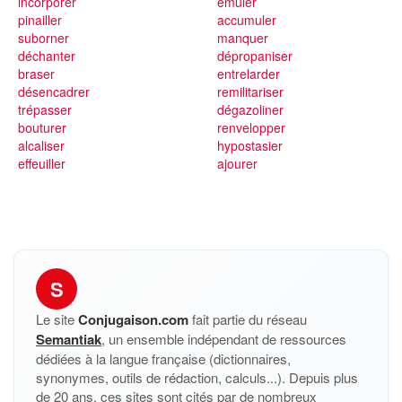
incorporer
émuler
pinailler
accumuler
suborner
manquer
déchanter
dépropaniser
braser
entrelarder
désencadrer
remilitariser
trépasser
dégazoliner
bouturer
renvelopper
alcaliser
hypostasier
effeuiller
ajourer
S
Le site
Conjugaison.com
fait partie du réseau
Semantiak
, un ensemble indépendant de ressources
dédiées à la langue française (dictionnaires,
synonymes, outils de rédaction, calculs...). Depuis plus
de 20 ans, ces sites sont cités par de nombreux