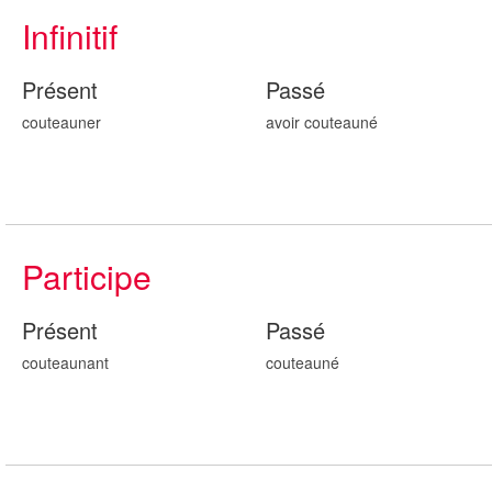
Infinitif
Présent
Passé
couteauner
avoir couteaun
é
Participe
Présent
Passé
couteaun
ant
couteaun
é