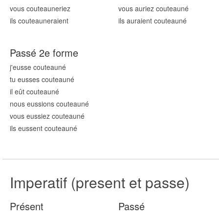
vous couteaun
eriez
vous auriez couteaun
é
ils couteaun
eraient
ils auraient couteaun
é
Passé 2e forme
j'eusse couteaun
é
tu eusses couteaun
é
il eût couteaun
é
nous eussions couteaun
é
vous eussiez couteaun
é
ils eussent couteaun
é
Imperatif (present et passe)
Présent
Passé