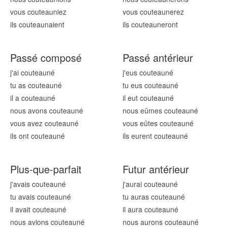
vous couteaun
iez
vous couteaun
erez
ils couteaun
aient
ils couteaun
eront
Passé composé
Passé antérieur
j'ai couteaun
é
j'eus couteaun
é
tu as couteaun
é
tu eus couteaun
é
il a couteaun
é
il eut couteaun
é
nous avons couteaun
é
nous eûmes couteaun
é
vous avez couteaun
é
vous eûtes couteaun
é
ils ont couteaun
é
ils eurent couteaun
é
Plus-que-parfait
Futur antérieur
j'avais couteaun
é
j'aurai couteaun
é
tu avais couteaun
é
tu auras couteaun
é
il avait couteaun
é
il aura couteaun
é
nous avions couteaun
é
nous aurons couteaun
é