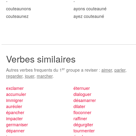
-
-
couteaun
ons
ayons couteaun
é
couteaun
ez
ayez couteaun
é
Verbes similaires
er
Autres verbes frequents du 1
groupe a reviser :
aimer
,
parler
,
regarder
,
jouer
,
marcher
.
exclamer
éternuer
accumuler
dialoguer
immigrer
désamarrer
auréoler
dilater
épancher
floconner
impacter
raffiner
germaniser
dégurgiter
dépanner
tourmenter