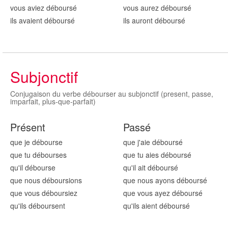
vous aviez débours
é
vous aurez débours
é
ils avaient débours
é
ils auront débours
é
Subjonctif
Conjugaison du verbe débourser au subjonctif (present, passe,
imparfait, plus-que-parfait)
Présent
Passé
que je débours
e
que j'aie débours
é
que tu débours
es
que tu aies débours
é
qu'il débours
e
qu'il ait débours
é
que nous débours
ions
que nous ayons débours
é
que vous débours
iez
que vous ayez débours
é
qu'ils débours
ent
qu'ils aient débours
é