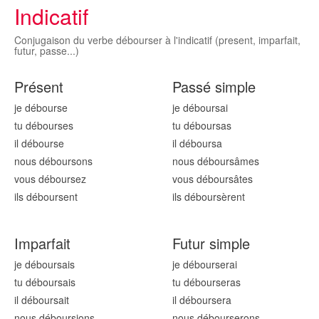
Indicatif
Conjugaison du verbe débourser à l'indicatif (present, imparfait,
futur, passe...)
Présent
Passé simple
je débours
e
je débours
ai
tu débours
es
tu débours
as
il débours
e
il débours
a
nous débours
ons
nous débours
âmes
vous débours
ez
vous débours
âtes
ils débours
ent
ils débours
èrent
Imparfait
Futur simple
je débours
ais
je débours
erai
tu débours
ais
tu débours
eras
il débours
ait
il débours
era
nous débours
ions
nous débours
erons