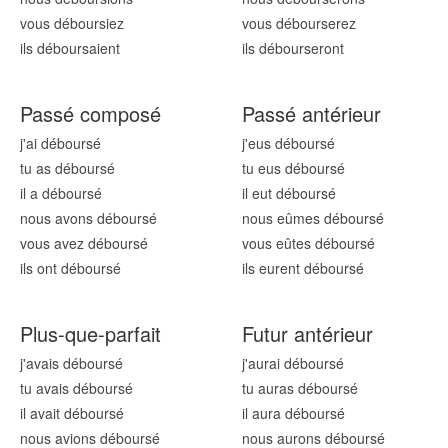
vous débours
iez
vous débours
erez
ils débours
aient
ils débours
eront
Passé composé
Passé antérieur
j'ai débours
é
j'eus débours
é
tu as débours
é
tu eus débours
é
il a débours
é
il eut débours
é
nous avons débours
é
nous eûmes débours
é
vous avez débours
é
vous eûtes débours
é
ils ont débours
é
ils eurent débours
é
Plus-que-parfait
Futur antérieur
j'avais débours
é
j'aurai débours
é
tu avais débours
é
tu auras débours
é
il avait débours
é
il aura débours
é
nous avions débours
é
nous aurons débours
é