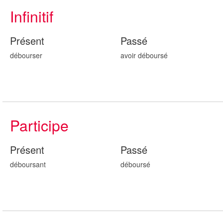
Infinitif
Présent
Passé
débourser
avoir débours
é
Participe
Présent
Passé
débours
ant
débours
é