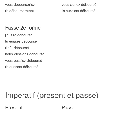
vous débours
eriez
vous auriez débours
é
ils débours
eraient
ils auraient débours
é
Passé 2e forme
j'eusse débours
é
tu eusses débours
é
il eût débours
é
nous eussions débours
é
vous eussiez débours
é
ils eussent débours
é
Imperatif (present et passe)
Présent
Passé