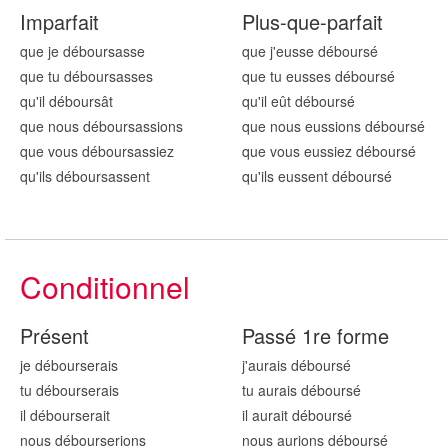
Imparfait
Plus-que-parfait
que je débours
asse
que j'eusse débours
é
que tu débours
asses
que tu eusses débours
é
qu'il débours
ât
qu'il eût débours
é
que nous débours
assions
que nous eussions débours
é
que vous débours
assiez
que vous eussiez débours
é
qu'ils débours
assent
qu'ils eussent débours
é
Conditionnel
Présent
Passé 1re forme
je débours
erais
j'aurais débours
é
tu débours
erais
tu aurais débours
é
il débours
erait
il aurait débours
é
nous débours
erions
nous aurions débours
é