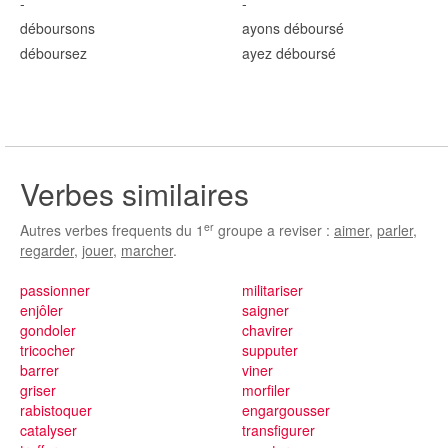
-
-
débours
ons
ayons débours
é
débours
ez
ayez débours
é
Verbes similaires
er
Autres verbes frequents du 1
groupe a reviser :
aimer
,
parler
,
regarder
,
jouer
,
marcher
.
passionner
militariser
enjôler
saigner
gondoler
chavirer
tricocher
supputer
barrer
viner
griser
morfiler
rabistoquer
engargousser
catalyser
transfigurer