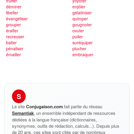
truffer
yoyoter
déminer
enjôler
libeller
gélatiniser
évangéliser
quimper
grouper
gougnoter
érafler
ovuler
recreuser
poiler
balter
suréquiper
pénaliser
plucher
émailler
embraquer
S
Le site
Conjugaison.com
fait partie du réseau
Semantiak
, un ensemble indépendant de ressources
dédiées à la langue française (dictionnaires,
synonymes, outils de rédaction, calculs...). Depuis plus
de 20 ans, ces sites sont cités par de nombreux