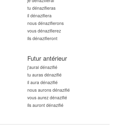
je dénazifi
erai
tu dénazifi
eras
il dénazifi
era
nous dénazifi
erons
vous dénazifi
erez
ils dénazifi
eront
Futur antérieur
j'aurai dénazifi
é
tu auras dénazifi
é
il aura dénazifi
é
nous aurons dénazifi
é
vous aurez dénazifi
é
ils auront dénazifi
é