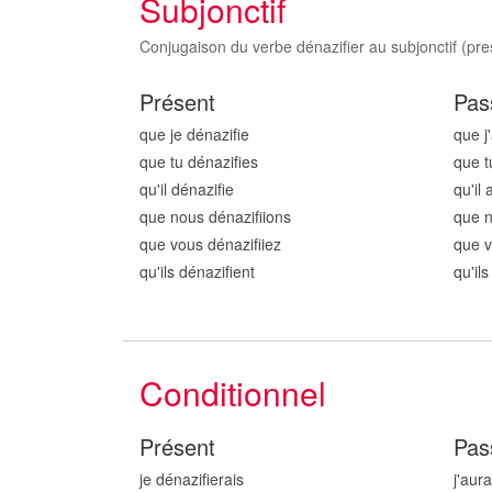
Subjonctif
Conjugaison du verbe dénazifier au subjonctif (pres
Présent
Pas
que je dénazifi
e
que j
que tu dénazifi
es
que t
qu'il dénazifi
e
qu'il 
que nous dénazifi
ions
que n
que vous dénazifi
iez
que v
qu'ils dénazifi
ent
qu'ils
Conditionnel
Présent
Pas
je dénazifi
erais
j'aura