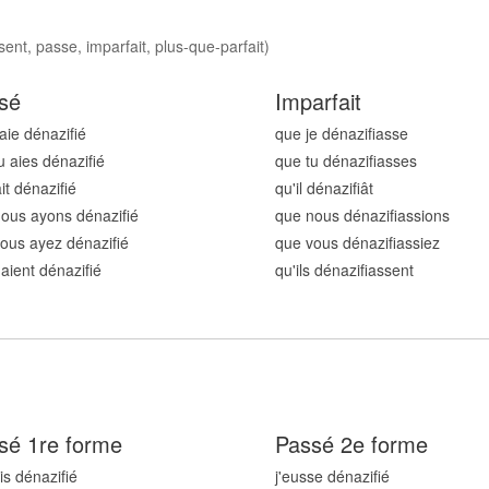
ent, passe, imparfait, plus-que-parfait)
sé
Imparfait
'aie dénazifi
é
que je dénazifi
asse
u aies dénazifi
é
que tu dénazifi
asses
ait dénazifi
é
qu'il dénazifi
ât
ous ayons dénazifi
é
que nous dénazifi
assions
ous ayez dénazifi
é
que vous dénazifi
assiez
 aient dénazifi
é
qu'ils dénazifi
assent
sé 1re forme
Passé 2e forme
is dénazifi
é
j'eusse dénazifi
é