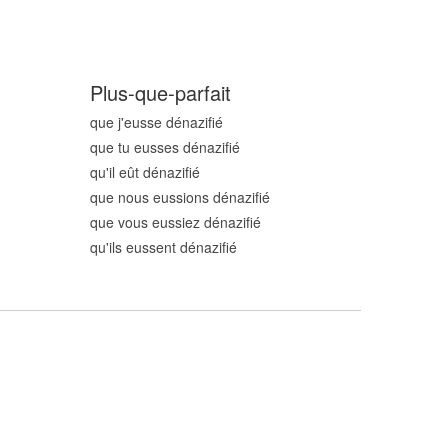
Plus-que-parfait
que j'eusse dénazifi
é
que tu eusses dénazifi
é
qu'il eût dénazifi
é
que nous eussions dénazifi
é
que vous eussiez dénazifi
é
qu'ils eussent dénazifi
é