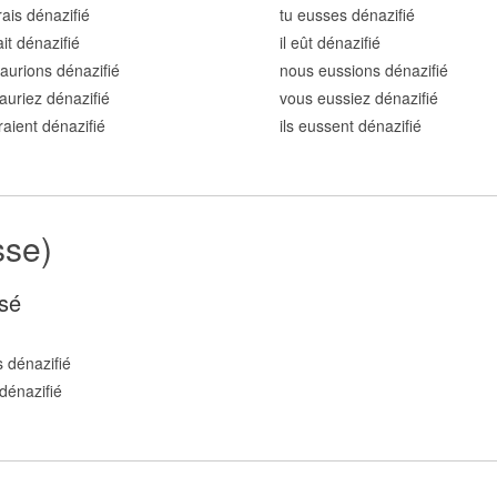
rais dénazifi
é
tu eusses dénazifi
é
ait dénazifi
é
il eût dénazifi
é
aurions dénazifi
é
nous eussions dénazifi
é
auriez dénazifi
é
vous eussiez dénazifi
é
uraient dénazifi
é
ils eussent dénazifi
é
sse)
sé
 dénazifi
é
dénazifi
é