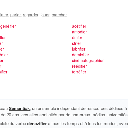
imer
,
parler
,
regarder
,
jouer
,
marcher
.
généifier
acétifier
r
amodier
tier
émier
ier
strier
ier
lubrifier
édier
domicilier
ier
cinématographier
r
réédifier
ifier
torréfier
éseau
Semantiak
, un ensemble indépendant de ressources dédiées à l
us de 20 ans, ces sites sont cités par de nombreux médias, universités 
plète du verbe
dénazifier
à tous les temps et à tous les modes, avec 