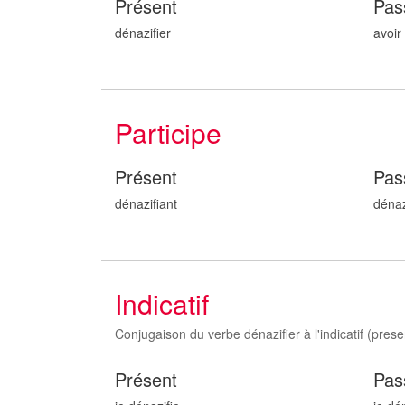
Présent
Pas
dénazifier
avoir
Participe
Présent
Pas
dénazifi
ant
dénaz
Indicatif
Conjugaison du verbe dénazifier à l'indicatif (presen
Présent
Pas