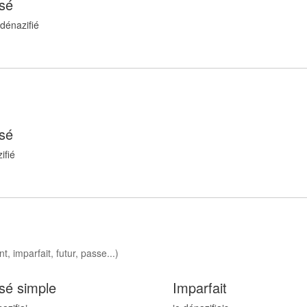
sé
 dénazifi
é
sé
ifi
é
t, imparfait, futur, passe...)
sé simple
Imparfait