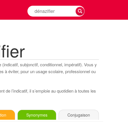
Rechercher
la
conjugaison
d'un
verbe
fier
indicatif, subjonctif, conditionnel, impératif). Vous y
s à éviter, pour un usage scolaire, professionnel ou
 de l’indicatif, il s’emploie au quotidien à toutes les
tion
Synonymes
Conjugaison