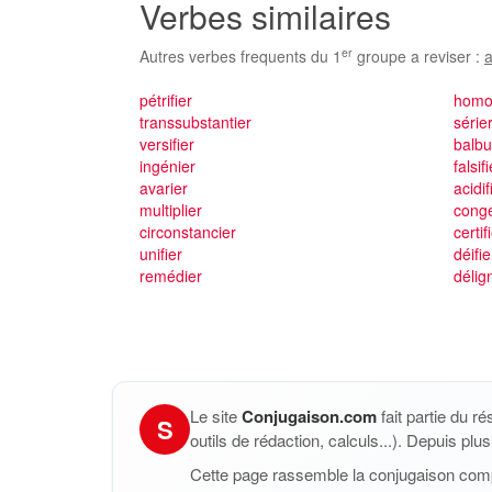
Verbes similaires
er
Autres verbes frequents du 1
groupe a reviser :
a
pétrifier
homo
transsubstantier
série
versifier
balbu
ingénier
falsif
avarier
acidif
multiplier
cong
circonstancier
certif
unifier
déifie
remédier
délign
Le site
Conjugaison.com
fait partie du r
S
outils de rédaction, calculs...). Depuis pl
Cette page rassemble la conjugaison com