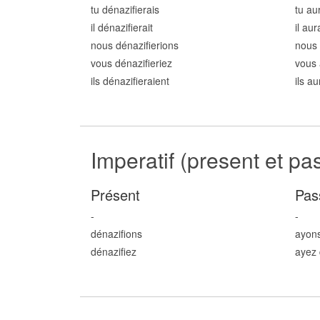
tu dénazifi
erais
tu au
il dénazifi
erait
il aur
nous dénazifi
erions
nous 
vous dénazifi
eriez
vous 
ils dénazifi
eraient
ils a
Imperatif (present et pa
Présent
Pas
-
-
dénazifi
ons
ayons
dénazifi
ez
ayez 