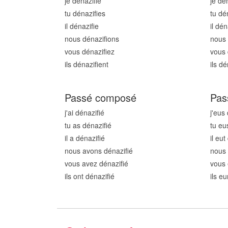
je dénazifi
e
je dé
tu dénazifi
es
tu dé
il dénazifi
e
il dén
nous dénazifi
ons
nous 
vous dénazifi
ez
vous 
ils dénazifi
ent
ils dé
Passé composé
Pas
j'ai dénazifi
é
j'eus
tu as dénazifi
é
tu eu
il a dénazifi
é
il eut
nous avons dénazifi
é
nous 
vous avez dénazifi
é
vous 
ils ont dénazifi
é
ils e