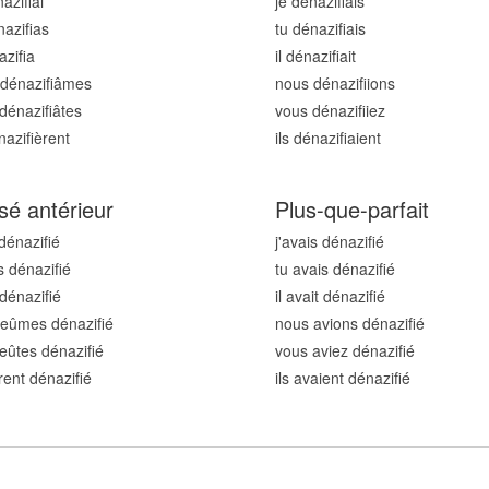
nazifi
ai
je dénazifi
ais
nazifi
as
tu dénazifi
ais
azifi
a
il dénazifi
ait
dénazifi
âmes
nous dénazifi
ions
dénazifi
âtes
vous dénazifi
iez
nazifi
èrent
ils dénazifi
aient
sé antérieur
Plus-que-parfait
 dénazifi
é
j'avais dénazifi
é
s dénazifi
é
tu avais dénazifi
é
 dénazifi
é
il avait dénazifi
é
eûmes dénazifi
é
nous avions dénazifi
é
eûtes dénazifi
é
vous aviez dénazifi
é
urent dénazifi
é
ils avaient dénazifi
é