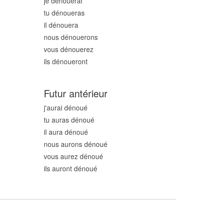
je dénou
erai
tu dénou
eras
il dénou
era
nous dénou
erons
vous dénou
erez
ils dénou
eront
Futur antérieur
j'aurai dénou
é
tu auras dénou
é
il aura dénou
é
nous aurons dénou
é
vous aurez dénou
é
ils auront dénou
é