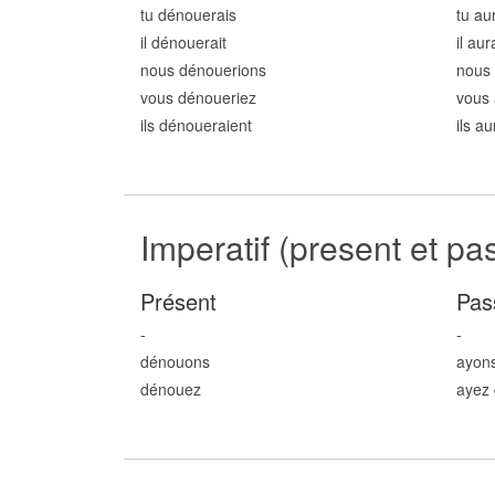
tu dénou
erais
tu au
il dénou
erait
il au
nous dénou
erions
nous
vous dénou
eriez
vous 
ils dénou
eraient
ils a
Imperatif (present et pa
Présent
Pas
-
-
dénou
ons
ayon
dénou
ez
ayez