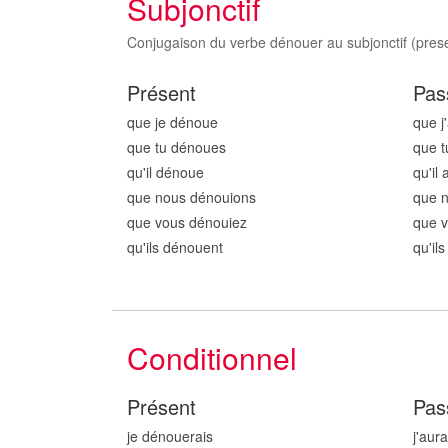
Subjonctif
Conjugaison du verbe dénouer au subjonctif (presen
Présent
Pas
que je dénou
e
que j
que tu dénou
es
que t
qu'il dénou
e
qu'il
que nous dénou
ions
que 
que vous dénou
iez
que 
qu'ils dénou
ent
qu'il
Conditionnel
Présent
Pas
je dénou
erais
j'aur