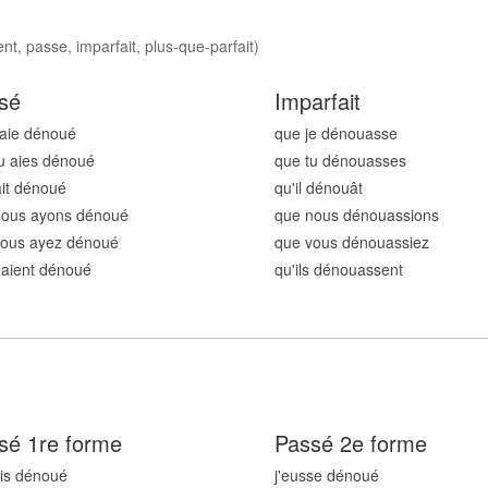
t, passe, imparfait, plus-que-parfait)
sé
Imparfait
'aie dénou
é
que je dénou
asse
u aies dénou
é
que tu dénou
asses
 ait dénou
é
qu'il dénou
ât
nous ayons dénou
é
que nous dénou
assions
vous ayez dénou
é
que vous dénou
assiez
s aient dénou
é
qu'ils dénou
assent
sé 1re forme
Passé 2e forme
ais dénou
é
j'eusse dénou
é