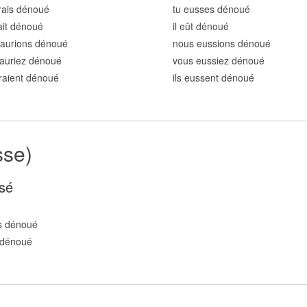
rais dénou
é
tu eusses dénou
é
rait dénou
é
il eût dénou
é
 aurions dénou
é
nous eussions dénou
é
auriez dénou
é
vous eussiez dénou
é
uraient dénou
é
ils eussent dénou
é
sse)
sé
s dénou
é
 dénou
é