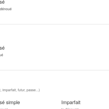
sé
 dénou
é
sé
u
é
 imparfait, futur, passe...)
sé simple
Imparfait