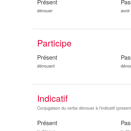
Présent
Pas
dénouer
avoir
Participe
Présent
Pas
dénou
ant
déno
Indicatif
Conjugaison du verbe dénouer à l'indicatif (present,
Présent
Pas