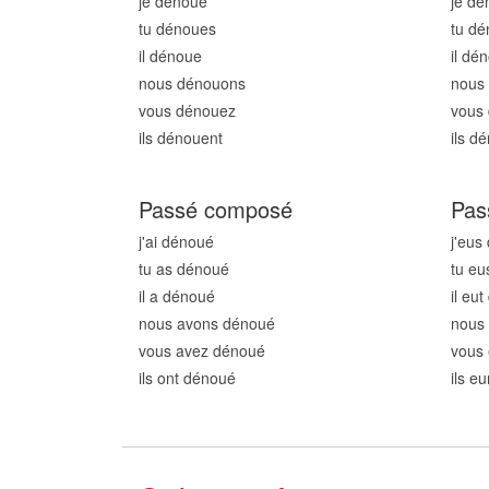
je dénou
e
je dé
tu dénou
es
tu d
il dénou
e
il dé
nous dénou
ons
nous
vous dénou
ez
vous
ils dénou
ent
ils d
Passé composé
Pas
j'ai dénou
é
j'eus
tu as dénou
é
tu eu
il a dénou
é
il eu
nous avons dénou
é
nous
vous avez dénou
é
vous
ils ont dénou
é
ils e