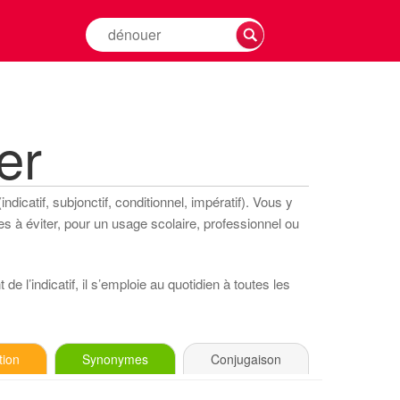
Rechercher
la
conjugaison
d'un
verbe
er
dicatif, subjonctif, conditionnel, impératif). Vous y
s à éviter, pour un usage scolaire, professionnel ou
e l’indicatif, il s’emploie au quotidien à toutes les
tion
Synonymes
Conjugaison