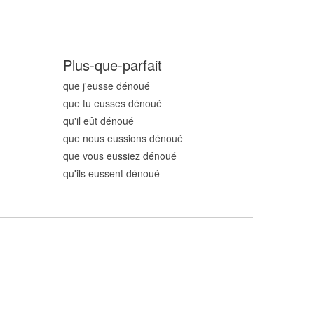
Plus-que-parfait
que j'eusse dénou
é
que tu eusses dénou
é
qu'il eût dénou
é
que nous eussions dénou
é
que vous eussiez dénou
é
qu'ils eussent dénou
é