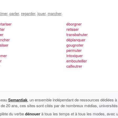
imer
,
parler
,
regarder
,
jouer
,
marcher
.
tariser
éborgner
ter
retisser
er
transbahuter
ncher
déplanquer
liser
gougnoter
permuter
amer
intoxiquer
er
embouteiller
r
calfeutrer
éseau
Semantiak
, un ensemble indépendant de ressources dédiées à l
us de 20 ans, ces sites sont cités par de nombreux médias, universités 
plète du verbe
dénouer
à tous les temps et à tous les modes, avec u