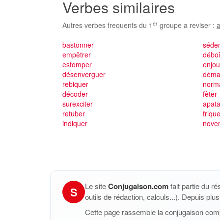
Verbes similaires
er
Autres verbes frequents du 1
groupe a reviser :
a
bastonner
séden
empêtrer
déboî
estomper
enjou
désenverguer
déma
rebiquer
norma
décoder
fêter
surexciter
apat
retuber
friqu
indiquer
nove
Le site
Conjugaison.com
fait partie du r
S
outils de rédaction, calculs...). Depuis pl
Cette page rassemble la conjugaison com