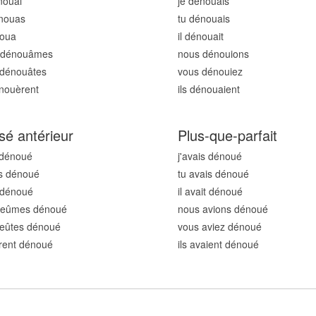
nou
ai
je dénou
ais
énou
as
tu dénou
ais
nou
a
il dénou
ait
 dénou
âmes
nous dénou
ions
 dénou
âtes
vous dénou
iez
énou
èrent
ils dénou
aient
sé antérieur
Plus-que-parfait
 dénou
é
j'avais dénou
é
s dénou
é
tu avais dénou
é
t dénou
é
il avait dénou
é
 eûmes dénou
é
nous avions dénou
é
 eûtes dénou
é
vous aviez dénou
é
urent dénou
é
ils avaient dénou
é