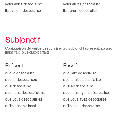
vous aviez désocialis
é
vous aurez désocialis
é
ils avaient désocialis
é
ils auront désocialis
é
Subjonctif
Conjugaison du verbe désocialiser au subjonctif (present, passe,
imparfait, plus-que-parfait)
Présent
Passé
que je désocialis
e
que j'aie désocialis
é
que tu désocialis
es
que tu aies désocialis
é
qu'il désocialis
e
qu'il ait désocialis
é
que nous désocialis
ions
que nous ayons désocialis
é
que vous désocialis
iez
que vous ayez désocialis
é
qu'ils désocialis
ent
qu'ils aient désocialis
é