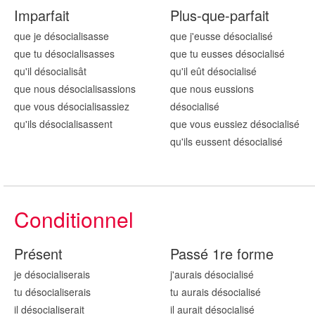
Imparfait
Plus-que-parfait
que je désocialis
asse
que j'eusse désocialis
é
que tu désocialis
asses
que tu eusses désocialis
é
qu'il désocialis
ât
qu'il eût désocialis
é
que nous désocialis
assions
que nous eussions
que vous désocialis
assiez
désocialis
é
qu'ils désocialis
assent
que vous eussiez désocialis
é
qu'ils eussent désocialis
é
Conditionnel
Présent
Passé 1re forme
je désocialis
erais
j'aurais désocialis
é
tu désocialis
erais
tu aurais désocialis
é
il désocialis
erait
il aurait désocialis
é