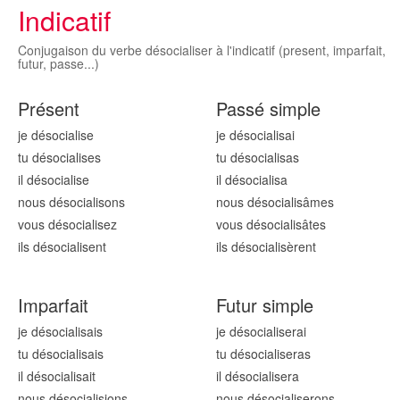
Indicatif
Conjugaison du verbe désocialiser à l'indicatif (present, imparfait,
futur, passe...)
Présent
Passé simple
je désocialis
e
je désocialis
ai
tu désocialis
es
tu désocialis
as
il désocialis
e
il désocialis
a
nous désocialis
ons
nous désocialis
âmes
vous désocialis
ez
vous désocialis
âtes
ils désocialis
ent
ils désocialis
èrent
Imparfait
Futur simple
je désocialis
ais
je désocialis
erai
tu désocialis
ais
tu désocialis
eras
il désocialis
ait
il désocialis
era
nous désocialis
ions
nous désocialis
erons