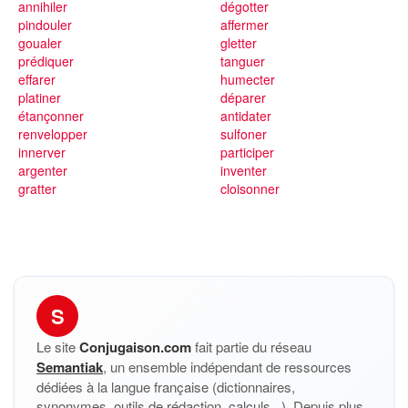
annihiler
dégotter
pindouler
affermer
goualer
gletter
prédiquer
tanguer
effarer
humecter
platiner
déparer
étançonner
antidater
renvelopper
sulfoner
innerver
participer
argenter
inventer
gratter
cloisonner
S
Le site
Conjugaison.com
fait partie du réseau
Semantiak
, un ensemble indépendant de ressources
dédiées à la langue française (dictionnaires,
synonymes, outils de rédaction, calculs...). Depuis plus