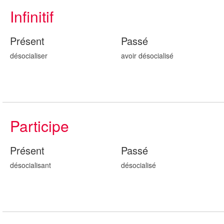
Infinitif
Présent
Passé
désocialiser
avoir désocialis
é
Participe
Présent
Passé
désocialis
ant
désocialis
é