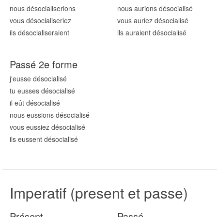
nous désocialis
erions
nous aurions désocialis
é
vous désocialis
eriez
vous auriez désocialis
é
ils désocialis
eraient
ils auraient désocialis
é
Passé 2e forme
j'eusse désocialis
é
tu eusses désocialis
é
il eût désocialis
é
nous eussions désocialis
é
vous eussiez désocialis
é
ils eussent désocialis
é
Imperatif (present et passe)
Présent
Passé