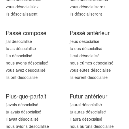
vous désocialis
iez
vous désocialis
erez
ils désocialis
aient
ils désocialis
eront
Passé composé
Passé antérieur
j'ai désocialis
é
j'eus désocialis
é
tu as désocialis
é
tu eus désocialis
é
il a désocialis
é
il eut désocialis
é
nous avons désocialis
é
nous eûmes désocialis
é
vous avez désocialis
é
vous eûtes désocialis
é
ils ont désocialis
é
ils eurent désocialis
é
Plus-que-parfait
Futur antérieur
j'avais désocialis
é
j'aurai désocialis
é
tu avais désocialis
é
tu auras désocialis
é
il avait désocialis
é
il aura désocialis
é
nous avions désocialis
é
nous aurons désocialis
é