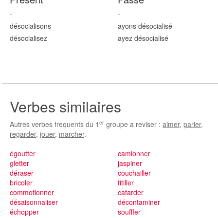
-
-
désocialis
ons
ayons désocialis
é
désocialis
ez
ayez désocialis
é
Verbes similaires
er
Autres verbes frequents du 1
groupe a reviser :
aimer
,
parler
,
regarder
,
jouer
,
marcher
.
égoutter
camionner
gletter
jaspiner
déraser
couchailler
bricoler
titiller
commotionner
cafarder
désaisonnaliser
décontaminer
échopper
souffler