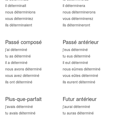
il détermin
ait
il détermin
era
nous détermin
ions
nous détermin
erons
vous détermin
iez
vous détermin
erez
ils détermin
aient
ils détermin
eront
Passé composé
Passé antérieur
j'ai détermin
é
j'eus détermin
é
tu as détermin
é
tu eus détermin
é
il a détermin
é
il eut détermin
é
nous avons détermin
é
nous eûmes détermin
é
vous avez détermin
é
vous eûtes détermin
é
ils ont détermin
é
ils eurent détermin
é
Plus-que-parfait
Futur antérieur
j'avais détermin
é
j'aurai détermin
é
tu avais détermin
é
tu auras détermin
é