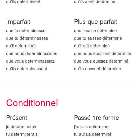
qu'ils détermin
ent
qu'ils aient détermin
é
Imparfait
Plus-que-parfait
que je détermin
asse
que j'eusse détermin
é
que tu détermin
asses
que tu eusses détermin
é
qu'il détermin
ât
qu'il eût détermin
é
que nous détermin
assions
que nous eussions détermin
é
que vous détermin
assiez
que vous eussiez détermin
é
qu'ils détermin
assent
qu'ils eussent détermin
é
Conditionnel
Présent
Passé 1re forme
je détermin
erais
j'aurais détermin
é
tu détermin
erais
tu aurais détermin
é