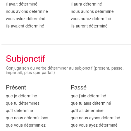
il avait détermin
é
il aura détermin
é
nous avions détermin
é
nous aurons détermin
é
vous aviez détermin
é
vous aurez détermin
é
ils avaient détermin
é
ils auront détermin
é
Subjonctif
Conjugaison du verbe déterminer au subjonctif (present, passe,
imparfait, plus-que-parfait)
Présent
Passé
que je détermin
e
que j'aie détermin
é
que tu détermin
es
que tu aies détermin
é
qu'il détermin
e
qu'il ait détermin
é
que nous détermin
ions
que nous ayons détermin
é
que vous détermin
iez
que vous ayez détermin
é