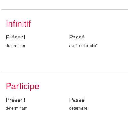
Infinitif
Présent
Passé
déterminer
avoir détermin
é
Participe
Présent
Passé
détermin
ant
détermin
é