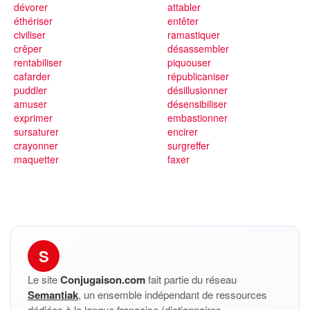
dévorer
attabler
éthériser
entêter
civiliser
ramastiquer
crêper
désassembler
rentabiliser
piquouser
cafarder
républicaniser
puddler
désillusionner
amuser
désensibiliser
exprimer
embastionner
sursaturer
encirer
crayonner
surgreffer
maquetter
faxer
S
Le site
Conjugaison.com
fait partie du réseau
Semantiak
, un ensemble indépendant de ressources
dédiées à la langue française (dictionnaires,