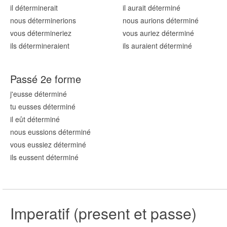
il détermin
erait
il aurait détermin
é
nous détermin
erions
nous aurions détermin
é
vous détermin
eriez
vous auriez détermin
é
ils détermin
eraient
ils auraient détermin
é
Passé 2e forme
j'eusse détermin
é
tu eusses détermin
é
il eût détermin
é
nous eussions détermin
é
vous eussiez détermin
é
ils eussent détermin
é
Imperatif (present et passe)