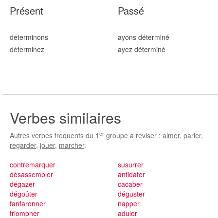
Présent
Passé
-
-
détermin
ons
ayons détermin
é
détermin
ez
ayez détermin
é
Verbes similaires
er
Autres verbes frequents du 1
groupe a reviser :
aimer
,
parler
,
regarder
,
jouer
,
marcher
.
contremarquer
susurrer
désassembler
antidater
dégazer
cacaber
dégoûter
déguster
fanfaronner
napper
triompher
aduler