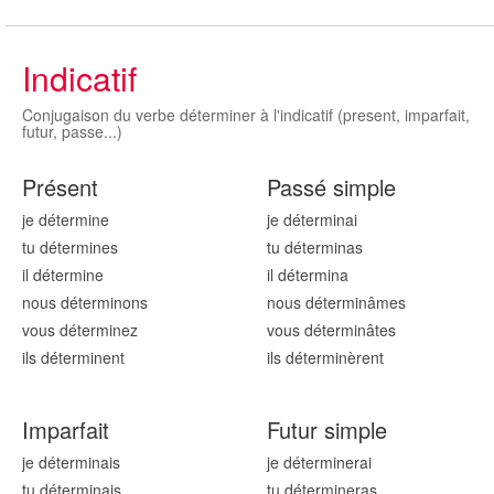
Indicatif
Conjugaison du verbe déterminer à l'indicatif (present, imparfait,
futur, passe...)
Présent
Passé simple
je détermin
e
je détermin
ai
tu détermin
es
tu détermin
as
il détermin
e
il détermin
a
nous détermin
ons
nous détermin
âmes
vous détermin
ez
vous détermin
âtes
ils détermin
ent
ils détermin
èrent
Imparfait
Futur simple
je détermin
ais
je détermin
erai
tu détermin
ais
tu détermin
eras