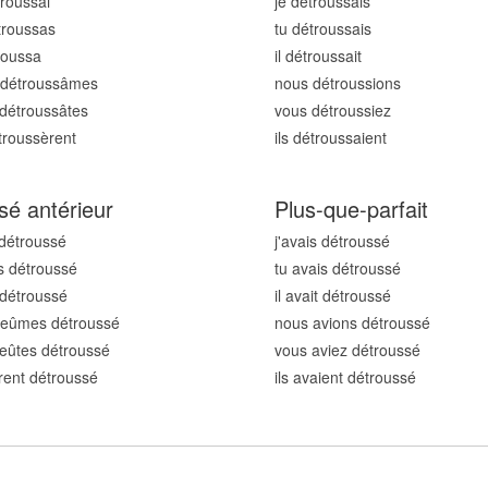
trouss
ai
je détrouss
ais
trouss
as
tu détrouss
ais
trouss
a
il détrouss
ait
détrouss
âmes
nous détrouss
ions
détrouss
âtes
vous détrouss
iez
étrouss
èrent
ils détrouss
aient
sé antérieur
Plus-que-parfait
 détrouss
é
j'avais détrouss
é
s détrouss
é
tu avais détrouss
é
t détrouss
é
il avait détrouss
é
 eûmes détrouss
é
nous avions détrouss
é
eûtes détrouss
é
vous aviez détrouss
é
urent détrouss
é
ils avaient détrouss
é