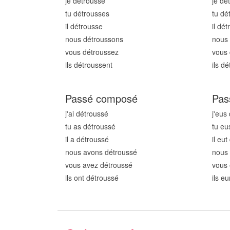
je détrouss
e
je dé
tu détrouss
es
tu dé
il détrouss
e
il dé
nous détrouss
ons
nous 
vous détrouss
ez
vous 
ils détrouss
ent
ils d
Passé composé
Pas
j'ai détrouss
é
j'eus
tu as détrouss
é
tu eu
il a détrouss
é
il eu
nous avons détrouss
é
nous
vous avez détrouss
é
vous 
ils ont détrouss
é
ils e