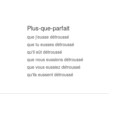
Plus-que-parfait
que j'eusse détrouss
é
que tu eusses détrouss
é
qu'il eût détrouss
é
que nous eussions détrouss
é
que vous eussiez détrouss
é
qu'ils eussent détrouss
é