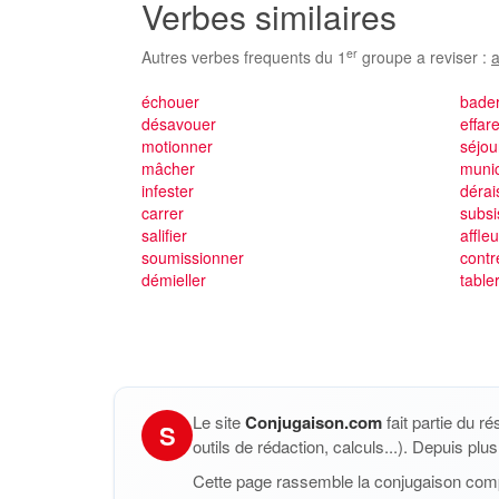
Verbes similaires
er
Autres verbes frequents du 1
groupe a reviser :
a
échouer
bade
désavouer
effar
motionner
séjou
mâcher
munic
infester
dérai
carrer
subsi
salifier
affle
soumissionner
contr
démieller
table
Le site
Conjugaison.com
fait partie du r
S
outils de rédaction, calculs...). Depuis pl
Cette page rassemble la conjugaison com