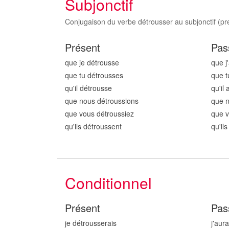
Subjonctif
Conjugaison du verbe détrousser au subjonctif (pre
Présent
Pas
que je détrouss
e
que j
que tu détrouss
es
que t
qu'il détrouss
e
qu'il 
que nous détrouss
ions
que 
que vous détrouss
iez
que v
qu'ils détrouss
ent
qu'il
Conditionnel
Présent
Pas
je détrouss
erais
j'aur