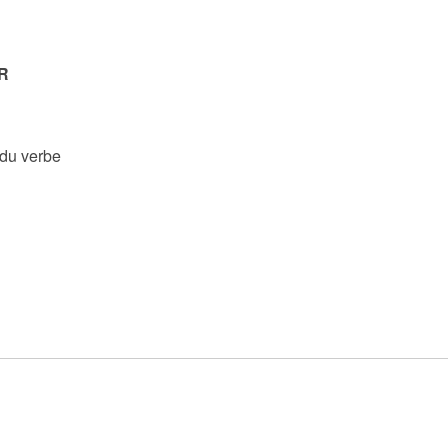
R
 du verbe