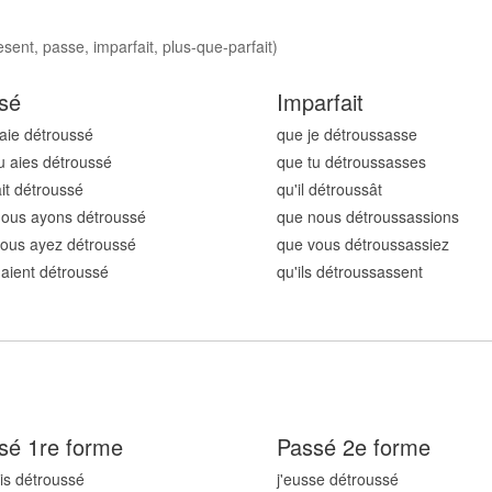
sent, passe, imparfait, plus-que-parfait)
sé
Imparfait
'aie détrouss
é
que je détrouss
asse
u aies détrouss
é
que tu détrouss
asses
ait détrouss
é
qu'il détrouss
ât
nous ayons détrouss
é
que nous détrouss
assions
ous ayez détrouss
é
que vous détrouss
assiez
s aient détrouss
é
qu'ils détrouss
assent
sé 1re forme
Passé 2e forme
ais détrouss
é
j'eusse détrouss
é