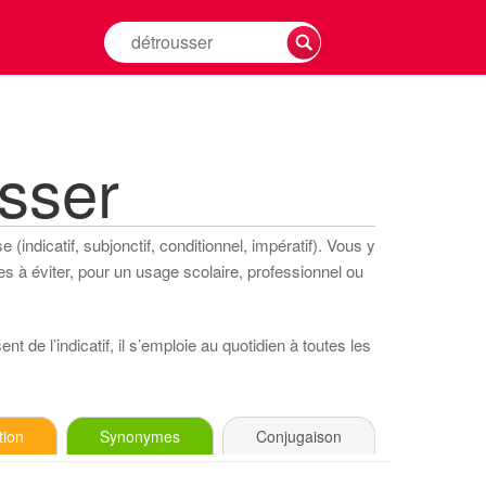
Rechercher
la
conjugaison
d'un
verbe
sser
(indicatif, subjonctif, conditionnel, impératif). Vous y
s à éviter, pour un usage scolaire, professionnel ou
t de l’indicatif, il s’emploie au quotidien à toutes les
tion
Synonymes
Conjugaison