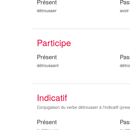
Présent
Pas
détrousser
avoir
Participe
Présent
Pas
détrouss
ant
détro
Indicatif
Conjugaison du verbe détrousser à l'indicatif (presen
Présent
Pas