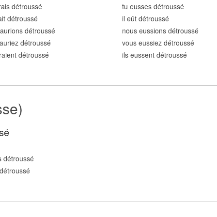
rais détrouss
é
tu eusses détrouss
é
rait détrouss
é
il eût détrouss
é
aurions détrouss
é
nous eussions détrouss
é
auriez détrouss
é
vous eussiez détrouss
é
uraient détrouss
é
ils eussent détrouss
é
sse)
sé
 détrouss
é
détrouss
é