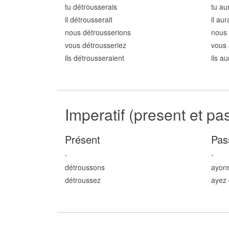
tu détrouss
erais
tu au
il détrouss
erait
il au
nous détrouss
erions
nous 
vous détrouss
eriez
vous 
ils détrouss
eraient
ils a
Imperatif (present et pa
Présent
Pas
-
-
détrouss
ons
ayons
détrouss
ez
ayez 