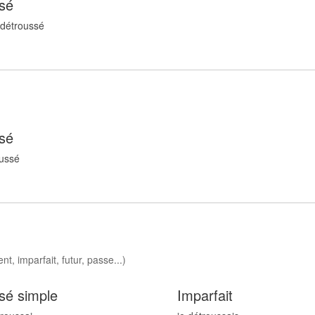
sé
 détrouss
é
sé
uss
é
t, imparfait, futur, passe...)
sé simple
Imparfait