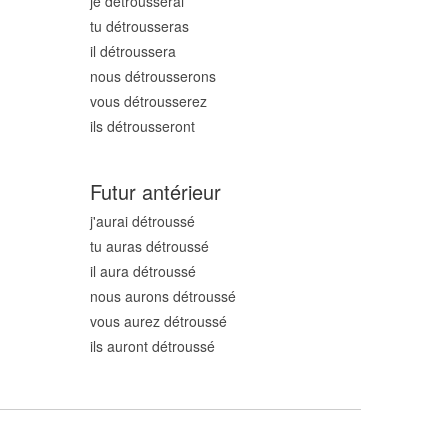
je détrouss
erai
tu détrouss
eras
il détrouss
era
nous détrouss
erons
vous détrouss
erez
ils détrouss
eront
Futur antérieur
j'aurai détrouss
é
tu auras détrouss
é
il aura détrouss
é
nous aurons détrouss
é
vous aurez détrouss
é
ils auront détrouss
é