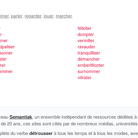
imer
,
parler
,
regarder
,
jouer
,
marcher
.
r
féliciter
er
dompter
rner
vermiller
ipaliser
ravauder
sonner
tranquilliser
ster
démancher
urer
emberlificoter
eminer
surnommer
r
nitrater
éseau
Semantiak
, un ensemble indépendant de ressources dédiées à l
us de 20 ans, ces sites sont cités par de nombreux médias, universités 
plète du verbe
détrousser
à tous les temps et à tous les modes, avec