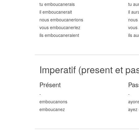
tu emboucan
erais
tu a
il emboucan
erait
il au
nous emboucan
erions
nous
vous emboucan
eriez
vous
ils emboucan
eraient
ils a
Imperatif (present et pa
Présent
Pas
-
-
emboucan
ons
ayon
emboucan
ez
ayez