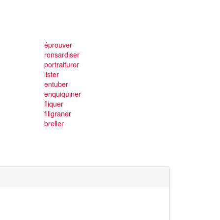
éprouver
ronsardiser
portraiturer
lister
entuber
enquiquiner
fliquer
filigraner
breller