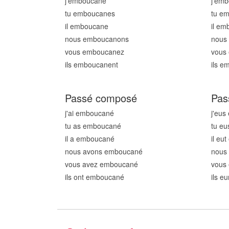
j'emboucan
e
j'em
tu emboucan
es
tu e
il emboucan
e
il e
nous emboucan
ons
nous
vous emboucan
ez
vous
ils emboucan
ent
ils 
Passé composé
Pas
j'ai emboucan
é
j'eu
tu as emboucan
é
tu e
il a emboucan
é
il eu
nous avons emboucan
é
nous
vous avez emboucan
é
vous
ils ont emboucan
é
ils e