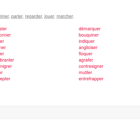
imer
,
parler
,
regarder
,
jouer
,
marcher
.
ster
démarquer
gonner
bouquiner
er
indiquer
ner
angliciser
ser
floquer
branler
agrafer
migrer
contresigner
er
mutiler
cepter
entrefrapper