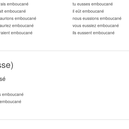
urais emboucan
é
tu eusses emboucan
é
rait emboucan
é
il eût emboucan
é
 aurions emboucan
é
nous eussions emboucan
é
 auriez emboucan
é
vous eussiez emboucan
é
uraient emboucan
é
ils eussent emboucan
é
sse)
sé
s emboucan
é
 emboucan
é