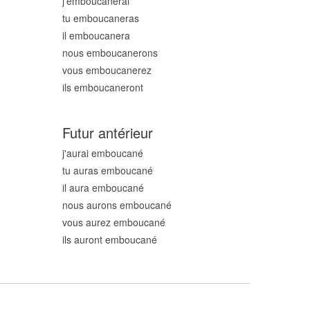
j'emboucan
erai
tu emboucan
eras
il emboucan
era
nous emboucan
erons
vous emboucan
erez
ils emboucan
eront
Futur antérieur
j'aurai emboucan
é
tu auras emboucan
é
il aura emboucan
é
nous aurons emboucan
é
vous aurez emboucan
é
ils auront emboucan
é