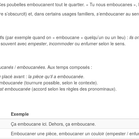
Ces poubelles emboucanent tout le quartier. « Tu nous emboucanes », lu
e s’obscurcit) et, dans certains usages familiers,
s’emboucaner
au sen
itifs (par exemple quand on « emboucane » quelqu’un ou un lieu) :
ils 
le souvent avec
empester
,
incommoder
ou
enfumer
selon le sens.
ucanés
/
emboucanées
. Aux temps composés :
placé avant :
la pièce qu’il a emboucanée
.
 emboucanée
(tournure possible, selon le contexte).
’est emboucanée
(accord selon les règles des pronominaux).
Exemple
Ça emboucane ici. Dehors, ça emboucane.
Emboucaner une pièce, emboucaner un couloir (empester / enfum