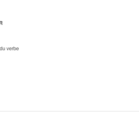
R
 du verbe