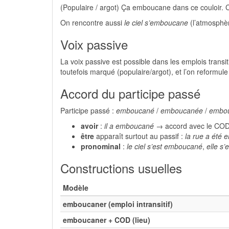
(Populaire / argot) Ça emboucane dans ce couloir. 
On rencontre aussi
le ciel s’emboucane
(l’atmosphèr
Voix passive
La voix passive est possible dans les emplois trans
toutefois marqué (populaire/argot), et l’on reformu
Accord du participe passé
Participe passé :
emboucané
/
emboucanée
/
embo
avoir
:
il a emboucané
→ accord avec le COD 
être
apparaît surtout au passif :
la rue a été
pronominal
:
le ciel s’est emboucané
,
elle s
Constructions usuelles
Modèle
emboucaner (emploi intransitif)
emboucaner + COD (lieu)