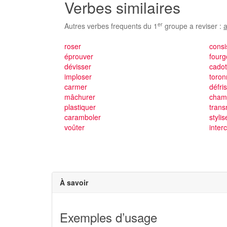
Verbes similaires
er
Autres verbes frequents du 1
groupe a reviser :
a
roser
consi
éprouver
four
dévisser
cadot
imploser
toron
carmer
défri
mâchurer
cham
plastiquer
trans
caramboler
stylis
voûter
inter
À savoir
Exemples d’usage