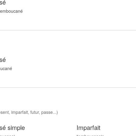
sé
r emboucan
é
sé
ucan
é
nt, imparfait, futur, passe...)
sé simple
Imparfait