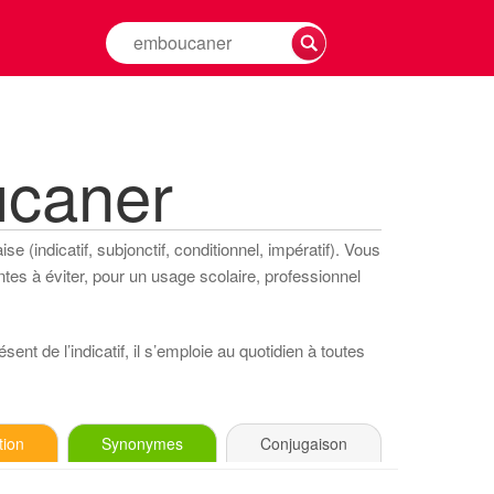
Rechercher
la
conjugaison
d'un
verbe
ucaner
e (indicatif, subjonctif, conditionnel, impératif). Vous
tes à éviter, pour un usage scolaire, professionnel
ent de l’indicatif, il s’emploie au quotidien à toutes
tion
Synonymes
Conjugaison