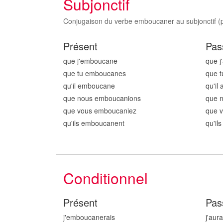
Subjonctif
Conjugaison du verbe emboucaner au subjonctif (pr
Présent
Pas
que j'emboucan
e
que j
que tu emboucan
es
que 
qu'il emboucan
e
qu'il
que nous emboucan
ions
que 
que vous emboucan
iez
que 
qu'ils emboucan
ent
qu'il
Conditionnel
Présent
Pas
j'emboucan
erais
j'aur