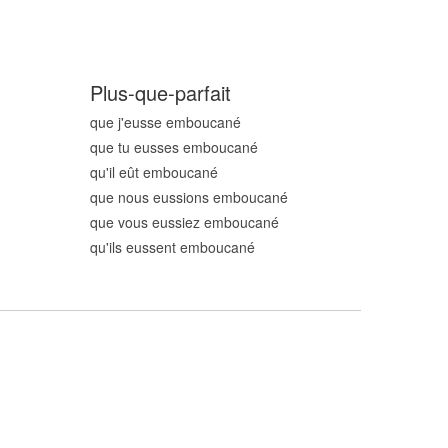
Plus-que-parfait
que j'eusse emboucan
é
que tu eusses emboucan
é
qu'il eût emboucan
é
que nous eussions emboucan
é
que vous eussiez emboucan
é
qu'ils eussent emboucan
é