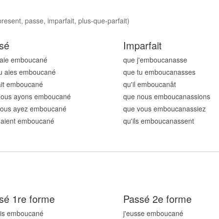
esent, passe, imparfait, plus-que-parfait)
sé
Imparfait
'aie emboucan
é
que j'emboucan
asse
tu aies emboucan
é
que tu emboucan
asses
 ait emboucan
é
qu'il emboucan
ât
nous ayons emboucan
é
que nous emboucan
assions
vous ayez emboucan
é
que vous emboucan
assiez
s aient emboucan
é
qu'ils emboucan
assent
sé 1re forme
Passé 2e forme
ais emboucan
é
j'eusse emboucan
é