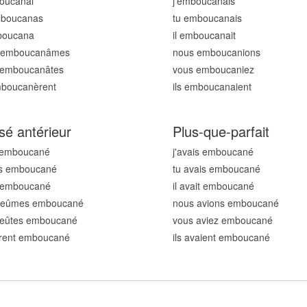
boucan
ai
j'emboucan
ais
mboucan
as
tu emboucan
ais
mboucan
a
il emboucan
ait
 emboucan
âmes
nous emboucan
ions
 emboucan
âtes
vous emboucan
iez
emboucan
èrent
ils emboucan
aient
sé antérieur
Plus-que-parfait
s emboucan
é
j'avais emboucan
é
us emboucan
é
tu avais emboucan
é
t emboucan
é
il avait emboucan
é
 eûmes emboucan
é
nous avions emboucan
é
 eûtes emboucan
é
vous aviez emboucan
é
urent emboucan
é
ils avaient emboucan
é