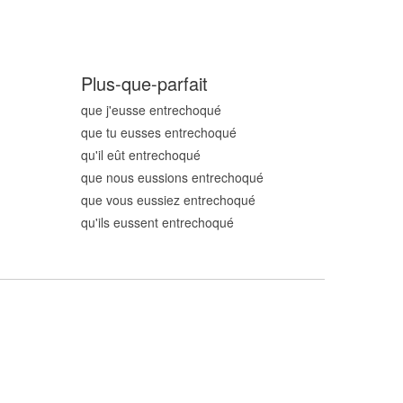
Plus-que-parfait
que j'eusse entrechoqu
é
que tu eusses entrechoqu
é
qu'il eût entrechoqu
é
que nous eussions entrechoqu
é
que vous eussiez entrechoqu
é
qu'ils eussent entrechoqu
é