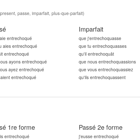
resent, passe, imparfait, plus-que-parfait)
sé
Imparfait
'aie entrechoqu
é
que j'entrechoqu
asse
u aies entrechoqu
é
que tu entrechoqu
asses
 ait entrechoqu
é
qu'il entrechoqu
ât
nous ayons entrechoqu
é
que nous entrechoqu
assions
vous ayez entrechoqu
é
que vous entrechoqu
assiez
s aient entrechoqu
é
qu'ils entrechoqu
assent
sé 1re forme
Passé 2e forme
ais entrechoqu
é
j'eusse entrechoqu
é