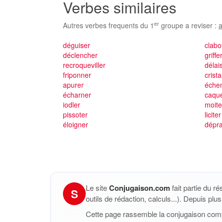
Verbes similaires
er
Autres verbes frequents du 1
groupe a reviser :
a
déguiser
clabo
déclencher
griffe
recroqueviller
délai
friponner
crista
apurer
échen
écharner
caqu
iodler
moite
pissoter
liciter
éloigner
dépr
Le site
Conjugaison.com
fait partie du r
S
outils de rédaction, calculs...). Depuis pl
Cette page rassemble la conjugaison com