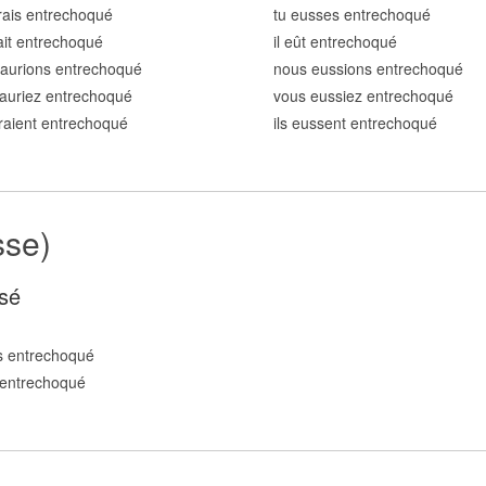
rais entrechoqu
é
tu eusses entrechoqu
é
rait entrechoqu
é
il eût entrechoqu
é
aurions entrechoqu
é
nous eussions entrechoqu
é
auriez entrechoqu
é
vous eussiez entrechoqu
é
uraient entrechoqu
é
ils eussent entrechoqu
é
sse)
sé
s entrechoqu
é
 entrechoqu
é