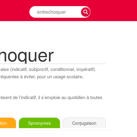
Rechercher
la
conjugaison
d'un
verbe
hoquer
e (indicatif, subjonctif, conditionnel, impératif).
réquentes à éviter, pour un usage scolaire,
sent de l’indicatif, il s’emploie au quotidien à toutes
tion
Synonymes
Conjugaison