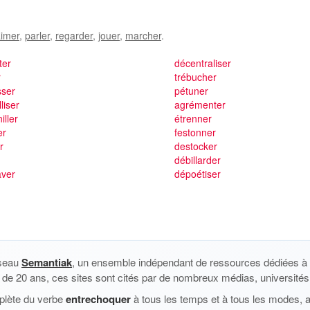
imer
,
parler
,
regarder
,
jouer
,
marcher
.
ter
décentraliser
r
trébucher
sser
pétuner
lliser
agrémenter
iller
étrenner
er
festonner
r
destocker
débillarder
aver
dépoétiser
éseau
Semantiak
, un ensemble indépendant de ressources dédiées à l
us de 20 ans, ces sites sont cités par de nombreux médias, universités 
plète du verbe
entrechoquer
à tous les temps et à tous les modes, 