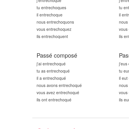
j'entrechoqu
e
j'ent
tu entrechoqu
es
tu en
il entrechoqu
e
il en
nous entrechoqu
ons
nous
vous entrechoqu
ez
vous
ils entrechoqu
ent
ils e
Passé composé
Pas
j'ai entrechoqu
é
j'eus
tu as entrechoqu
é
tu eu
il a entrechoqu
é
il eu
nous avons entrechoqu
é
nous
vous avez entrechoqu
é
vous 
ils ont entrechoqu
é
ils e