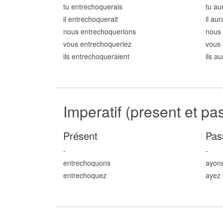
tu entrechoqu
erais
tu au
il entrechoqu
erait
il au
nous entrechoqu
erions
nous 
vous entrechoqu
eriez
vous 
ils entrechoqu
eraient
ils a
Imperatif (present et pa
Présent
Pas
-
-
entrechoqu
ons
ayon
entrechoqu
ez
ayez