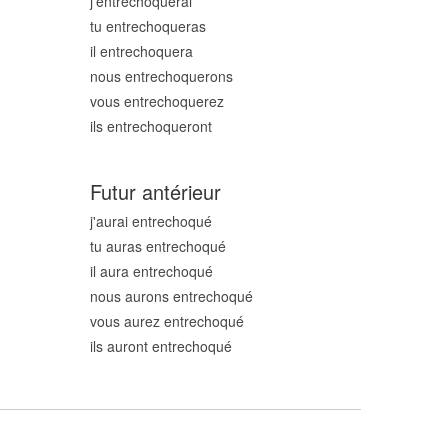
j'entrechoqu
erai
tu entrechoqu
eras
il entrechoqu
era
nous entrechoqu
erons
vous entrechoqu
erez
ils entrechoqu
eront
Futur antérieur
j'aurai entrechoqu
é
tu auras entrechoqu
é
il aura entrechoqu
é
nous aurons entrechoqu
é
vous aurez entrechoqu
é
ils auront entrechoqu
é