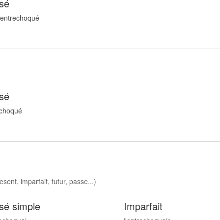
sé
 entrechoqu
é
sé
echoqu
é
sent, imparfait, futur, passe...)
sé simple
Imparfait