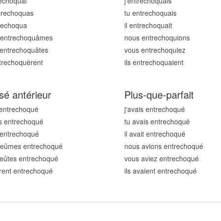
rechoqu
ai
j'entrechoqu
ais
trechoqu
as
tu entrechoqu
ais
trechoqu
a
il entrechoqu
ait
 entrechoqu
âmes
nous entrechoqu
ions
 entrechoqu
âtes
vous entrechoqu
iez
ntrechoqu
èrent
ils entrechoqu
aient
sé antérieur
Plus-que-parfait
 entrechoqu
é
j'avais entrechoqu
é
s entrechoqu
é
tu avais entrechoqu
é
t entrechoqu
é
il avait entrechoqu
é
 eûmes entrechoqu
é
nous avions entrechoqu
é
eûtes entrechoqu
é
vous aviez entrechoqu
é
urent entrechoqu
é
ils avaient entrechoqu
é