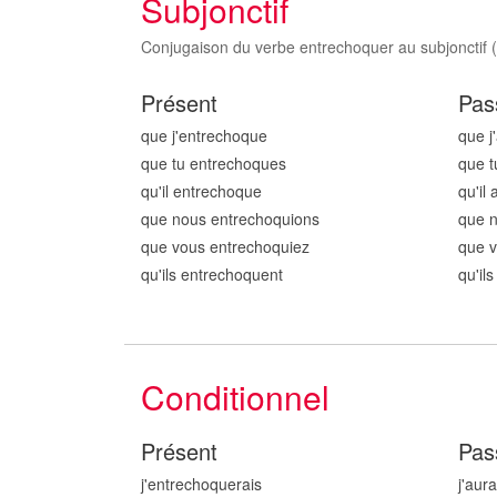
Subjonctif
Conjugaison du verbe entrechoquer au subjonctif (p
Présent
Pas
que j'entrechoqu
e
que j
que tu entrechoqu
es
que t
qu'il entrechoqu
e
qu'il
que nous entrechoqu
ions
que 
que vous entrechoqu
iez
que 
qu'ils entrechoqu
ent
qu'il
Conditionnel
Présent
Pas
j'entrechoqu
erais
j'aur