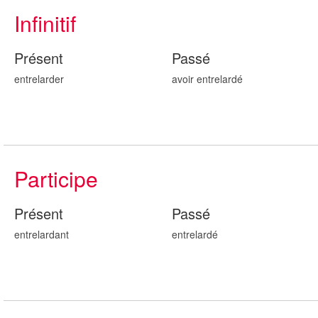
Infinitif
Présent
Passé
entrelarder
avoir entrelard
é
Participe
Présent
Passé
entrelard
ant
entrelard
é