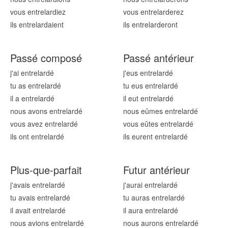
vous entrelard
iez
vous entrelard
erez
ils entrelard
aient
ils entrelard
eront
Passé composé
Passé antérieur
j'ai entrelard
é
j'eus entrelard
é
tu as entrelard
é
tu eus entrelard
é
il a entrelard
é
il eut entrelard
é
nous avons entrelard
é
nous eûmes entrelard
é
vous avez entrelard
é
vous eûtes entrelard
é
ils ont entrelard
é
ils eurent entrelard
é
Plus-que-parfait
Futur antérieur
j'avais entrelard
é
j'aurai entrelard
é
tu avais entrelard
é
tu auras entrelard
é
il avait entrelard
é
il aura entrelard
é
nous avions entrelard
é
nous aurons entrelard
é