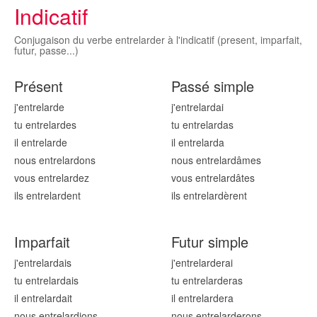
Indicatif
Conjugaison du verbe entrelarder à l'indicatif (present, imparfait,
futur, passe...)
Présent
Passé simple
j'entrelard
e
j'entrelard
ai
tu entrelard
es
tu entrelard
as
il entrelard
e
il entrelard
a
nous entrelard
ons
nous entrelard
âmes
vous entrelard
ez
vous entrelard
âtes
ils entrelard
ent
ils entrelard
èrent
Imparfait
Futur simple
j'entrelard
ais
j'entrelard
erai
tu entrelard
ais
tu entrelard
eras
il entrelard
ait
il entrelard
era
nous entrelard
ions
nous entrelard
erons