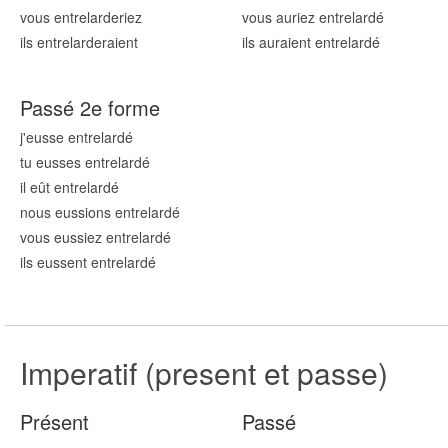
vous entrelard
eriez
vous auriez entrelard
é
ils entrelard
eraient
ils auraient entrelard
é
Passé 2e forme
j'eusse entrelard
é
tu eusses entrelard
é
il eût entrelard
é
nous eussions entrelard
é
vous eussiez entrelard
é
ils eussent entrelard
é
Imperatif (present et passe)
Présent
Passé