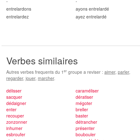
-
-
entrelard
ons
ayons entrelard
é
entrelard
ez
ayez entrelard
é
Verbes similaires
er
Autres verbes frequents du 1
groupe a reviser :
aimer
,
parler
,
regarder
,
jouer
,
marcher
.
délisser
caraméliser
sacquer
dératiser
dédaigner
mégoter
enter
breller
recouper
baster
zonzonner
détrancher
inhumer
présenter
esbroufer
boubouler