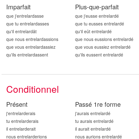
Imparfait
Plus-que-parfait
que j'entrelard
asse
que j'eusse entrelard
é
que tu entrelard
asses
que tu eusses entrelard
é
qu'il entrelard
ât
qu'il eût entrelard
é
que nous entrelard
assions
que nous eussions entrelard
é
que vous entrelard
assiez
que vous eussiez entrelard
é
qu'ils entrelard
assent
qu'ils eussent entrelard
é
Conditionnel
Présent
Passé 1re forme
j'entrelard
erais
j'aurais entrelard
é
tu entrelard
erais
tu aurais entrelard
é
il entrelard
erait
il aurait entrelard
é
nous entrelard
erions
nous aurions entrelard
é