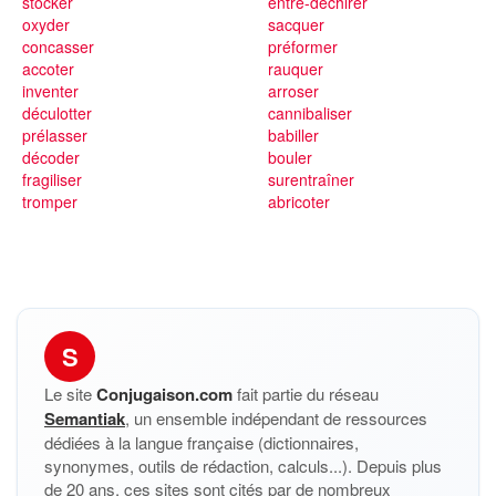
stocker
entre-déchirer
oxyder
sacquer
concasser
préformer
accoter
rauquer
inventer
arroser
déculotter
cannibaliser
prélasser
babiller
décoder
bouler
fragiliser
surentraîner
tromper
abricoter
S
Le site
Conjugaison.com
fait partie du réseau
Semantiak
, un ensemble indépendant de ressources
dédiées à la langue française (dictionnaires,
synonymes, outils de rédaction, calculs...). Depuis plus
de 20 ans, ces sites sont cités par de nombreux