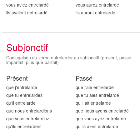
vous aviez entrelard
é
vous aurez entrelard
é
ils avaient entrelard
é
ils auront entrelard
é
Subjonctif
Conjugaison du verbe entrelarder au subjonctif (present, passe,
imparfait, plus-que-parfait)
Présent
Passé
que j'entrelard
e
que j'aie entrelard
é
que tu entrelard
es
que tu aies entrelard
é
qu'il entrelard
e
qu'il ait entrelard
é
que nous entrelard
ions
que nous ayons entrelard
é
que vous entrelard
iez
que vous ayez entrelard
é
qu'ils entrelard
ent
qu'ils aient entrelard
é