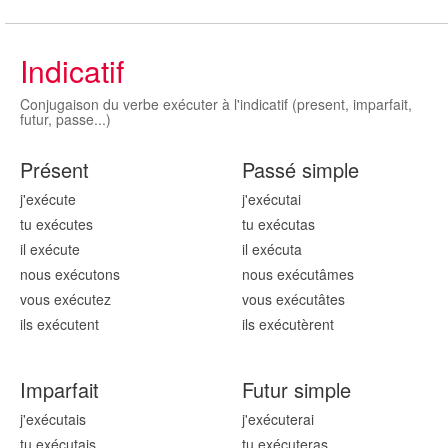
Indicatif
Conjugaison du verbe exécuter à l'indicatif (present, imparfait,
futur, passe...)
Présent
Passé simple
j'exécut
e
j'exécut
ai
tu exécut
es
tu exécut
as
il exécut
e
il exécut
a
nous exécut
ons
nous exécut
âmes
vous exécut
ez
vous exécut
âtes
ils exécut
ent
ils exécut
èrent
Imparfait
Futur simple
j'exécut
ais
j'exécut
erai
tu exécut
ais
tu exécut
eras