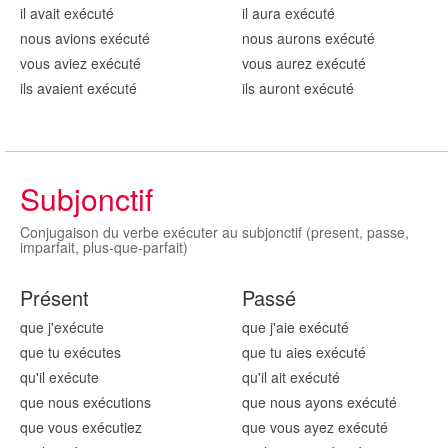
il avait exécut
é
il aura exécut
é
nous avions exécut
é
nous aurons exécut
é
vous aviez exécut
é
vous aurez exécut
é
ils avaient exécut
é
ils auront exécut
é
Subjonctif
Conjugaison du verbe exécuter au subjonctif (present, passe,
imparfait, plus-que-parfait)
Présent
Passé
que j'exécut
e
que j'aie exécut
é
que tu exécut
es
que tu aies exécut
é
qu'il exécut
e
qu'il ait exécut
é
que nous exécut
ions
que nous ayons exécut
é
que vous exécut
iez
que vous ayez exécut
é