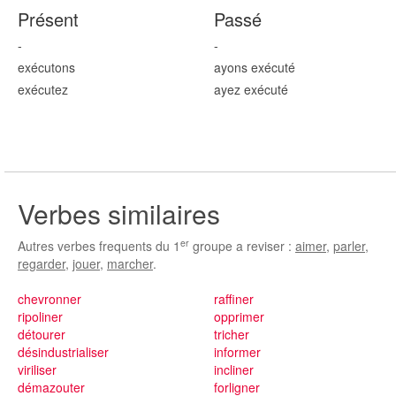
Présent
Passé
-
-
exécut
ons
ayons exécut
é
exécut
ez
ayez exécut
é
Verbes similaires
er
Autres verbes frequents du 1
groupe a reviser :
aimer
,
parler
,
regarder
,
jouer
,
marcher
.
chevronner
raffiner
ripoliner
opprimer
détourer
tricher
désindustrialiser
informer
viriliser
incliner
démazouter
forligner