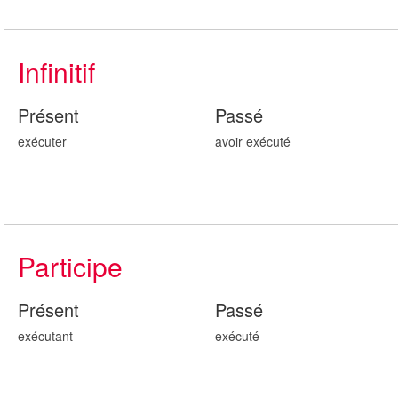
Infinitif
Présent
Passé
exécuter
avoir exécut
é
Participe
Présent
Passé
exécut
ant
exécut
é