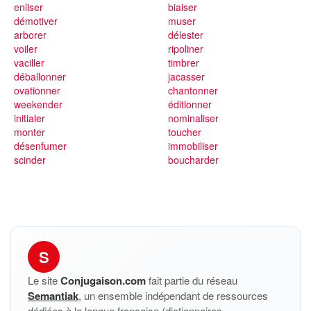
enliser
biaiser
démotiver
muser
arborer
délester
voiler
ripoliner
vaciller
timbrer
déballonner
jacasser
ovationner
chantonner
weekender
éditionner
initialer
nominaliser
monter
toucher
désenfumer
immobiliser
scinder
boucharder
S
Le site
Conjugaison.com
fait partie du réseau
Semantiak
, un ensemble indépendant de ressources
dédiées à la langue française (dictionnaires,