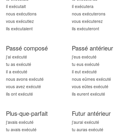
il exécut
ait
il exécut
era
nous exécut
ions
nous exécut
erons
vous exécut
iez
vous exécut
erez
ils exécut
aient
ils exécut
eront
Passé composé
Passé antérieur
j'ai exécut
é
j'eus exécut
é
tu as exécut
é
tu eus exécut
é
il a exécut
é
il eut exécut
é
nous avons exécut
é
nous eûmes exécut
é
vous avez exécut
é
vous eûtes exécut
é
ils ont exécut
é
ils eurent exécut
é
Plus-que-parfait
Futur antérieur
j'avais exécut
é
j'aurai exécut
é
tu avais exécut
é
tu auras exécut
é