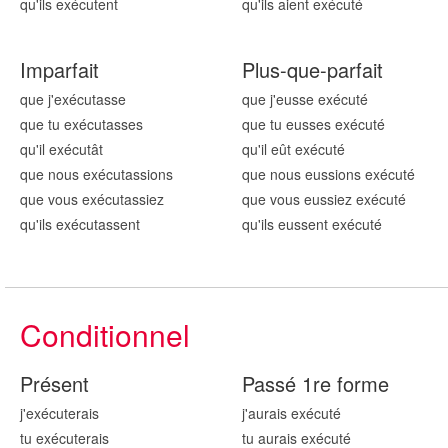
qu'ils exécut
ent
qu'ils aient exécut
é
Imparfait
Plus-que-parfait
que j'exécut
asse
que j'eusse exécut
é
que tu exécut
asses
que tu eusses exécut
é
qu'il exécut
ât
qu'il eût exécut
é
que nous exécut
assions
que nous eussions exécut
é
que vous exécut
assiez
que vous eussiez exécut
é
qu'ils exécut
assent
qu'ils eussent exécut
é
Conditionnel
Présent
Passé 1re forme
j'exécut
erais
j'aurais exécut
é
tu exécut
erais
tu aurais exécut
é