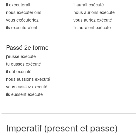
il exécut
erait
il aurait exécut
é
nous exécut
erions
nous aurions exécut
é
vous exécut
eriez
vous auriez exécut
é
ils exécut
eraient
ils auraient exécut
é
Passé 2e forme
j'eusse exécut
é
tu eusses exécut
é
il eût exécut
é
nous eussions exécut
é
vous eussiez exécut
é
ils eussent exécut
é
Imperatif (present et passe)