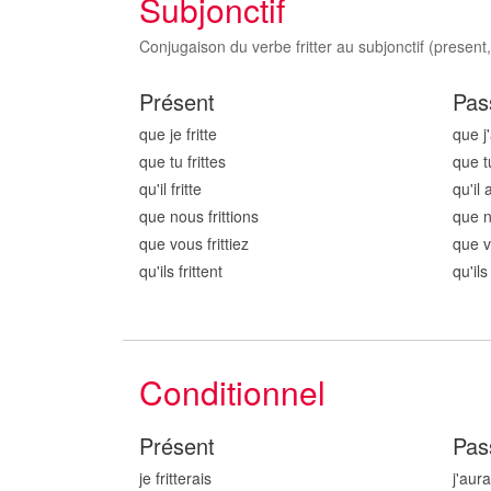
Subjonctif
Conjugaison du verbe fritter au subjonctif (present,
Présent
Pas
que je fritt
e
que j'
que tu fritt
es
que tu
qu'il fritt
e
qu'il a
que nous fritt
ions
que n
que vous fritt
iez
que v
qu'ils fritt
ent
qu'ils
Conditionnel
Présent
Pas
je fritt
erais
j'aurai