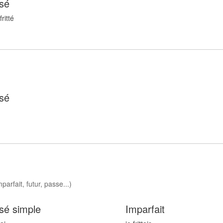
sé
fritt
é
sé
parfait, futur, passe...)
sé simple
Imparfait