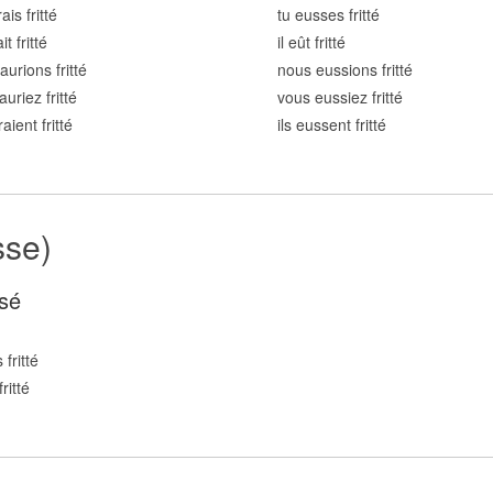
ais fritt
é
tu eusses fritt
é
it fritt
é
il eût fritt
é
aurions fritt
é
nous eussions fritt
é
uriez fritt
é
vous eussiez fritt
é
raient fritt
é
ils eussent fritt
é
sse)
sé
fritt
é
ritt
é