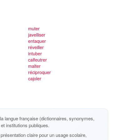
muter
javelliser
entaquer
réveiller
intuber
calfeutrer
malter
réciproquer
cajoler
a langue française (dictionnaires, synonymes,
et institutions publiques.
présentation claire pour un usage scolaire,