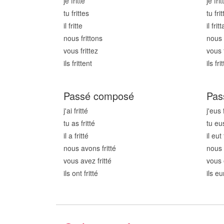
je fritt
e
je frit
tu fritt
es
tu frit
il fritt
e
il fritt
nous fritt
ons
nous f
vous fritt
ez
vous f
ils fritt
ent
ils frit
Passé composé
Pas
j'ai fritt
é
j'eus f
tu as fritt
é
tu eus
il a fritt
é
il eut 
nous avons fritt
é
nous 
vous avez fritt
é
vous 
ils ont fritt
é
ils eu