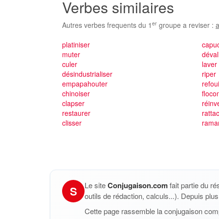
Verbes similaires
er
Autres verbes frequents du 1
groupe a reviser :
a
platiniser
capu
muter
déval
culer
laver
désindustrialiser
riper
empapahouter
refoui
chinoiser
floco
clapser
réinv
restaurer
ratta
clisser
rama
Le site
Conjugaison.com
fait partie du r
S
outils de rédaction, calculs...). Depuis pl
Cette page rassemble la conjugaison com