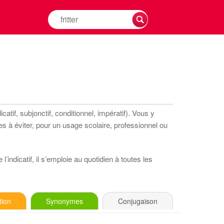
Rechercher
la
conjugaison
d'un
verbe
atif, subjonctif, conditionnel, impératif). Vous y
s à éviter, pour un usage scolaire, professionnel ou
’indicatif, il s’emploie au quotidien à toutes les
tion
Synonymes
Conjugaison