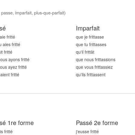
 passe, imparfait, plus-que-parfait)
sé
Imparfait
aie fritt
é
que je fritt
asse
 aies fritt
é
que tu fritt
asses
it fritt
é
qu'il fritt
ât
ous ayons fritt
é
que nous fritt
assions
ous ayez fritt
é
que vous fritt
assiez
 aient fritt
é
qu'ils fritt
assent
sé 1re forme
Passé 2e forme
s fritt
é
j'eusse fritt
é