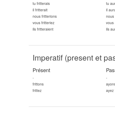
tu fritt
erais
tu aur
il fritt
erait
il aura
nous fritt
erions
nous 
vous fritt
eriez
vous a
ils fritt
eraient
ils au
Imperatif (present et pa
Présent
Pas
-
-
fritt
ons
ayons 
fritt
ez
ayez f