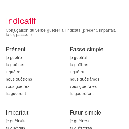
Indicatif
Conjugaison du verbe guêtrer à l'indicatif (present, imparfait,
futur, passe...)
Présent
Passé simple
je guêtr
e
je guêtr
ai
tu guêtr
es
tu guêtr
as
il guêtr
e
il guêtr
a
nous guêtr
ons
nous guêtr
âmes
vous guêtr
ez
vous guêtr
âtes
ils guêtr
ent
ils guêtr
èrent
Imparfait
Futur simple
je guêtr
ais
je guêtr
erai
tu guêtr
ais
tu guêtr
eras