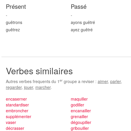
Présent
Passé
-
-
guêtr
ons
ayons guêtr
é
guêtr
ez
ayez guêtr
é
Verbes similaires
er
Autres verbes frequents du 1
groupe a reviser :
aimer
,
parler
,
regarder
,
jouer
,
marcher
.
encaserner
maquiller
standardiser
godiller
embroncher
encanailler
supplémenter
grenailler
vaser
dégoupiller
décrasser
gribouiller