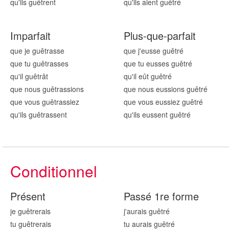
qu'ils guêtr
ent
qu'ils aient guêtr
é
Imparfait
Plus-que-parfait
que je guêtr
asse
que j'eusse guêtr
é
que tu guêtr
asses
que tu eusses guêtr
é
qu'il guêtr
ât
qu'il eût guêtr
é
que nous guêtr
assions
que nous eussions guêtr
é
que vous guêtr
assiez
que vous eussiez guêtr
é
qu'ils guêtr
assent
qu'ils eussent guêtr
é
Conditionnel
Présent
Passé 1re forme
je guêtr
erais
j'aurais guêtr
é
tu guêtr
erais
tu aurais guêtr
é