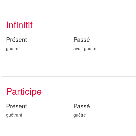
Infinitif
Présent
Passé
guêtrer
avoir guêtr
é
Participe
Présent
Passé
guêtr
ant
guêtr
é