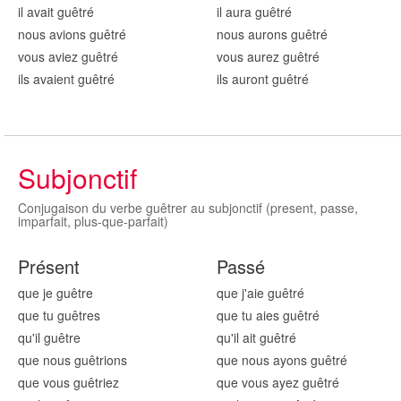
il avait guêtr
é
il aura guêtr
é
nous avions guêtr
é
nous aurons guêtr
é
vous aviez guêtr
é
vous aurez guêtr
é
ils avaient guêtr
é
ils auront guêtr
é
Subjonctif
Conjugaison du verbe guêtrer au subjonctif (present, passe,
imparfait, plus-que-parfait)
Présent
Passé
que je guêtr
e
que j'aie guêtr
é
que tu guêtr
es
que tu aies guêtr
é
qu'il guêtr
e
qu'il ait guêtr
é
que nous guêtr
ions
que nous ayons guêtr
é
que vous guêtr
iez
que vous ayez guêtr
é