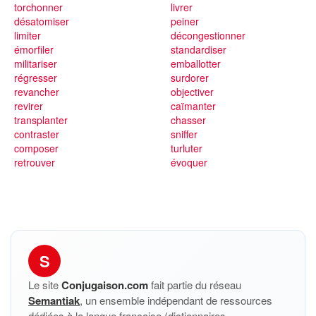
torchonner
livrer
désatomiser
peiner
limiter
décongestionner
émorfiler
standardiser
militariser
emballotter
régresser
surdorer
revancher
objectiver
revirer
caïmanter
transplanter
chasser
contraster
sniffer
composer
turluter
retrouver
évoquer
S
Le site
Conjugaison.com
fait partie du réseau
Semantiak
, un ensemble indépendant de ressources
dédiées à la langue française (dictionnaires,