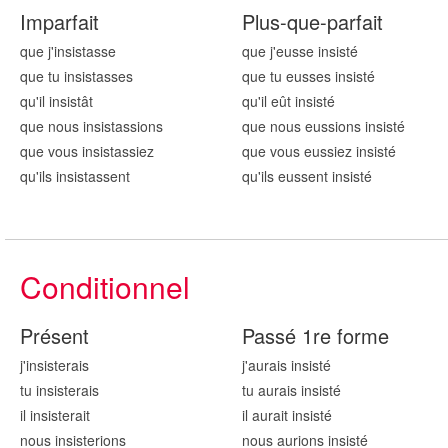
Imparfait
Plus-que-parfait
que j'insist
asse
que j'eusse insist
é
que tu insist
asses
que tu eusses insist
é
qu'il insist
ât
qu'il eût insist
é
que nous insist
assions
que nous eussions insist
é
que vous insist
assiez
que vous eussiez insist
é
qu'ils insist
assent
qu'ils eussent insist
é
Conditionnel
Présent
Passé 1re forme
j'insist
erais
j'aurais insist
é
tu insist
erais
tu aurais insist
é
il insist
erait
il aurait insist
é
nous insist
erions
nous aurions insist
é