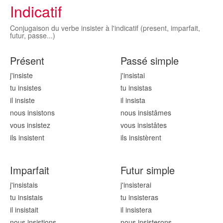
Indicatif
Conjugaison du verbe insister à l'indicatif (present, imparfait,
futur, passe...)
Présent
Passé simple
j'insist
e
j'insist
ai
tu insist
es
tu insist
as
il insist
e
il insist
a
nous insist
ons
nous insist
âmes
vous insist
ez
vous insist
âtes
ils insist
ent
ils insist
èrent
Imparfait
Futur simple
j'insist
ais
j'insist
erai
tu insist
ais
tu insist
eras
il insist
ait
il insist
era
nous insist
ions
nous insist
erons