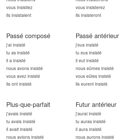
vous insist
iez
vous insist
erez
ils insist
aient
ils insist
eront
Passé composé
Passé antérieur
j'ai insist
é
j'eus insist
é
tu as insist
é
tu eus insist
é
il a insist
é
il eut insist
é
nous avons insist
é
nous eûmes insist
é
vous avez insist
é
vous eûtes insist
é
ils ont insist
é
ils eurent insist
é
Plus-que-parfait
Futur antérieur
j'avais insist
é
j'aurai insist
é
tu avais insist
é
tu auras insist
é
il avait insist
é
il aura insist
é
nous avions insist
é
nous aurons insist
é