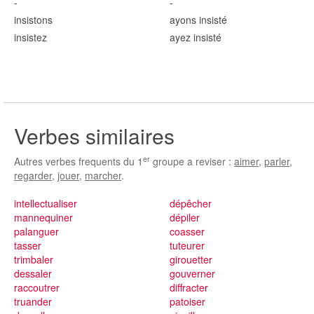
-
-
insist
ons
ayons insist
é
insist
ez
ayez insist
é
Verbes similaires
er
Autres verbes frequents du 1
groupe a reviser :
aimer
,
parler
,
regarder
,
jouer
,
marcher
.
intellectualiser
dépêcher
mannequiner
dépiler
palanguer
coasser
tasser
tuteurer
trimbaler
girouetter
dessaler
gouverner
raccoutrer
diffracter
truander
patoiser