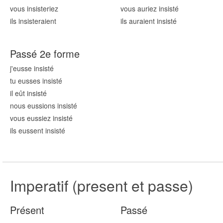
vous insist
eriez
vous auriez insist
é
ils insist
eraient
ils auraient insist
é
Passé 2e forme
j'eusse insist
é
tu eusses insist
é
il eût insist
é
nous eussions insist
é
vous eussiez insist
é
ils eussent insist
é
Imperatif (present et passe)
Présent
Passé