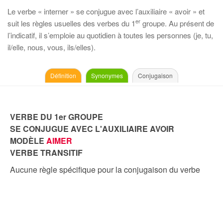
Le verbe « interner » se conjugue avec l’auxiliaire « avoir » et
er
suit les règles usuelles des verbes du 1
groupe. Au présent de
l’indicatif, il s’emploie au quotidien à toutes les personnes (je, tu,
il/elle, nous, vous, ils/elles).
Définition
Synonymes
Conjugaison
VERBE DU 1er GROUPE
SE CONJUGUE AVEC L'AUXILIAIRE AVOIR
MODÈLE
AIMER
VERBE TRANSITIF
Aucune règle spécifique pour la conjugaison du verbe