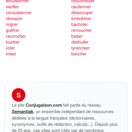
émulsionner
chouchouter
osciller
cautionner
convulsionner
désoccuper
révoquer
embobiner
migrer
bachoter
guêtrer
remoucher
raccrocher
baiser
loucher
déshuiler
voler
tyranniser
miser
bancher
S
Le site
Conjugaison.com
fait partie du réseau
Semantiak
, un ensemble indépendant de ressources
dédiées à la langue française (dictionnaires,
synonymes, outils de rédaction, calculs...). Depuis plus
de 20 ans, ces sites sont cités par de nombreux