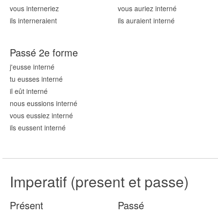
vous intern
eriez
vous auriez intern
é
ils intern
eraient
ils auraient intern
é
Passé 2e forme
j'eusse intern
é
tu eusses intern
é
il eût intern
é
nous eussions intern
é
vous eussiez intern
é
ils eussent intern
é
Imperatif (present et passe)
Présent
Passé