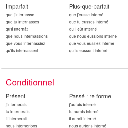
Imparfait
Plus-que-parfait
que j'intern
asse
que j'eusse intern
é
que tu intern
asses
que tu eusses intern
é
qu'il intern
ât
qu'il eût intern
é
que nous intern
assions
que nous eussions intern
é
que vous intern
assiez
que vous eussiez intern
é
qu'ils intern
assent
qu'ils eussent intern
é
Conditionnel
Présent
Passé 1re forme
j'intern
erais
j'aurais intern
é
tu intern
erais
tu aurais intern
é
il intern
erait
il aurait intern
é
nous intern
erions
nous aurions intern
é