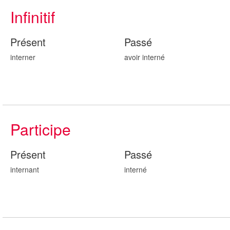
Infinitif
Présent
Passé
interner
avoir intern
é
Participe
Présent
Passé
intern
ant
intern
é