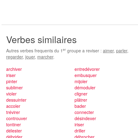
Verbes similaires
er
Autres verbes frequents du 1
groupe a reviser :
aimer
,
parler
,
regarder
,
jouer
,
marcher
.
archiver
entredévorer
iriser
embusquer
pinter
mijoler
sublimer
démoduler
violer
cligner
dessuinter
plâtrer
accoler
bader
trévirer
connecter
controuver
désindexer
tontiner
iriser
délester
driller
débrider
débrocher