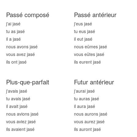
Passé composé
Passé antérieur
j'ai jas
é
j'eus jas
é
tu as jas
é
tu eus jas
é
il a jas
é
il eut jas
é
nous avons jas
é
nous eûmes jas
é
vous avez jas
é
vous eûtes jas
é
ils ont jas
é
ils eurent jas
é
Plus-que-parfait
Futur antérieur
j'avais jas
é
j'aurai jas
é
tu avais jas
é
tu auras jas
é
il avait jas
é
il aura jas
é
nous avions jas
é
nous aurons jas
é
vous aviez jas
é
vous aurez jas
é
ils avaient jas
é
ils auront jas
é