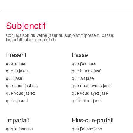
Subjonctif
Conjugaison du verbe jaser au subjonctif (present, passe,
imparfait, plus-que-parfait)
Présent
Passé
que je jas
e
que j'aie jas
é
que tu jas
es
que tu aies jas
é
qu'il jas
e
qu'il ait jas
é
que nous jas
ions
que nous ayons jas
é
que vous jas
iez
que vous ayez jas
é
qu'ils jas
ent
qu'ils aient jas
é
Imparfait
Plus-que-parfait
que je jas
asse
que j'eusse jas
é