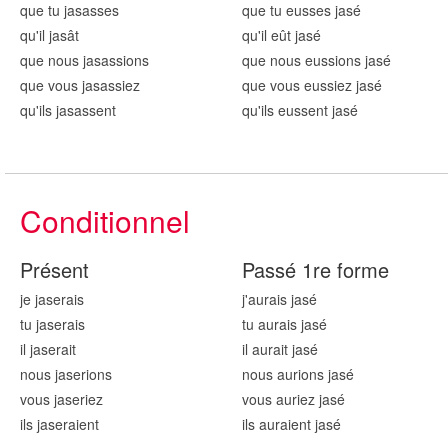
que tu jas
asses
que tu eusses jas
é
qu'il jas
ât
qu'il eût jas
é
que nous jas
assions
que nous eussions jas
é
que vous jas
assiez
que vous eussiez jas
é
qu'ils jas
assent
qu'ils eussent jas
é
Conditionnel
Présent
Passé 1re forme
je jas
erais
j'aurais jas
é
tu jas
erais
tu aurais jas
é
il jas
erait
il aurait jas
é
nous jas
erions
nous aurions jas
é
vous jas
eriez
vous auriez jas
é
ils jas
eraient
ils auraient jas
é