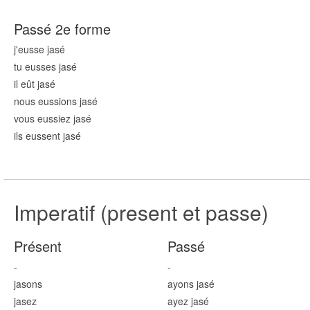
Passé 2e forme
j'eusse jas
é
tu eusses jas
é
il eût jas
é
nous eussions jas
é
vous eussiez jas
é
ils eussent jas
é
Imperatif (present et passe)
Présent
Passé
-
-
jas
ons
ayons jas
é
jas
ez
ayez jas
é