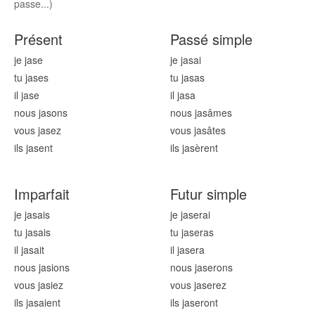
passe...)
Présent
Passé simple
je jas
e
je jas
ai
tu jas
es
tu jas
as
il jas
e
il jas
a
nous jas
ons
nous jas
âmes
vous jas
ez
vous jas
âtes
ils jas
ent
ils jas
èrent
Imparfait
Futur simple
je jas
ais
je jas
erai
tu jas
ais
tu jas
eras
il jas
ait
il jas
era
nous jas
ions
nous jas
erons
vous jas
iez
vous jas
erez
ils jas
aient
ils jas
eront