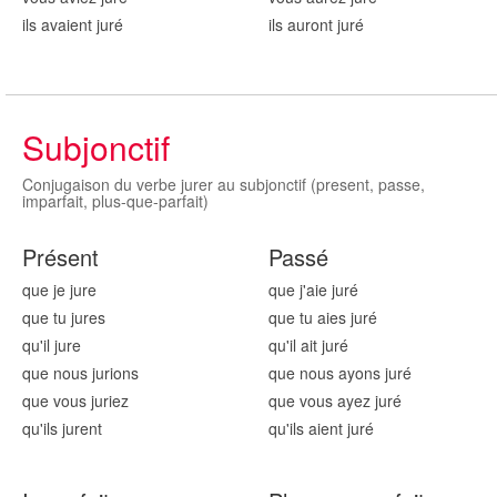
ils avaient jur
é
ils auront jur
é
Subjonctif
Conjugaison du verbe jurer au subjonctif (present, passe,
imparfait, plus-que-parfait)
Présent
Passé
que je jur
e
que j'aie jur
é
que tu jur
es
que tu aies jur
é
qu'il jur
e
qu'il ait jur
é
que nous jur
ions
que nous ayons jur
é
que vous jur
iez
que vous ayez jur
é
qu'ils jur
ent
qu'ils aient jur
é