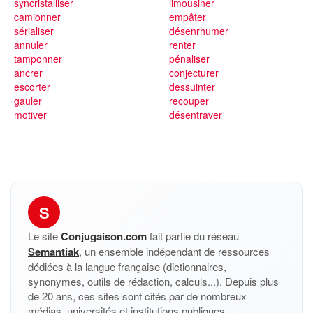
syncristalliser
limousiner
camionner
empâter
sérialiser
désenrhumer
annuler
renter
tamponner
pénaliser
ancrer
conjecturer
escorter
dessuinter
gauler
recouper
motiver
désentraver
S
Le site
Conjugaison.com
fait partie du réseau
Semantiak
, un ensemble indépendant de ressources
dédiées à la langue française (dictionnaires,
synonymes, outils de rédaction, calculs...). Depuis plus
de 20 ans, ces sites sont cités par de nombreux
médias, universités et institutions publiques.