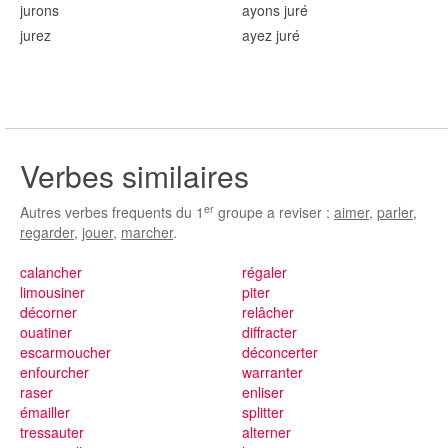
jur
ons
ayons jur
é
jur
ez
ayez jur
é
Verbes similaires
er
Autres verbes frequents du 1
groupe a reviser :
aimer
,
parler
,
regarder
,
jouer
,
marcher
.
calancher
régaler
limousiner
piter
décorner
relâcher
ouatiner
diffracter
escarmoucher
déconcerter
enfourcher
warranter
raser
enliser
émailler
splitter
tressauter
alterner