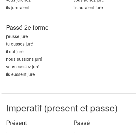
ils jur
eraient
ils auraient jur
é
Passé 2e forme
j'eusse jur
é
tu eusses jur
é
il eût jur
é
nous eussions jur
é
vous eussiez jur
é
ils eussent jur
é
Imperatif (present et passe)
Présent
Passé
-
-