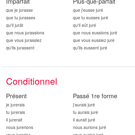
Imparfait
Plus-que-parfait
que je jur
asse
que j'eusse jur
é
que tu jur
asses
que tu eusses jur
é
qu'il jur
ât
qu'il eût jur
é
que nous jur
assions
que nous eussions jur
é
que vous jur
assiez
que vous eussiez jur
é
qu'ils jur
assent
qu'ils eussent jur
é
Conditionnel
Présent
Passé 1re forme
je jur
erais
j'aurais jur
é
tu jur
erais
tu aurais jur
é
il jur
erait
il aurait jur
é
nous jur
erions
nous aurions jur
é
vous jur
eriez
vous auriez jur
é