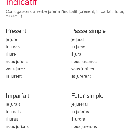
Indicatif
Conjugaison du verbe jurer à l'indicatif (present, imparfait, futur,
passe...)
Présent
Passé simple
je jur
e
je jur
ai
tu jur
es
tu jur
as
il jur
e
il jur
a
nous jur
ons
nous jur
âmes
vous jur
ez
vous jur
âtes
ils jur
ent
ils jur
èrent
Imparfait
Futur simple
je jur
ais
je jur
erai
tu jur
ais
tu jur
eras
il jur
ait
il jur
era
nous jur
ions
nous jur
erons