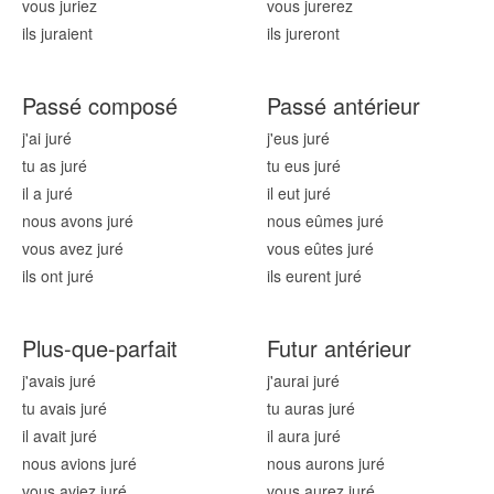
vous jur
iez
vous jur
erez
ils jur
aient
ils jur
eront
Passé composé
Passé antérieur
j'ai jur
é
j'eus jur
é
tu as jur
é
tu eus jur
é
il a jur
é
il eut jur
é
nous avons jur
é
nous eûmes jur
é
vous avez jur
é
vous eûtes jur
é
ils ont jur
é
ils eurent jur
é
Plus-que-parfait
Futur antérieur
j'avais jur
é
j'aurai jur
é
tu avais jur
é
tu auras jur
é
il avait jur
é
il aura jur
é
nous avions jur
é
nous aurons jur
é
vous aviez jur
é
vous aurez jur
é