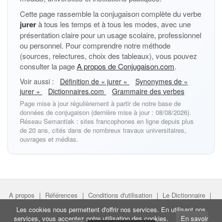
Cette page rassemble la conjugaison complète du verbe
jurer
à tous les temps et à tous les modes, avec une
présentation claire pour un usage scolaire, professionnel
ou personnel. Pour comprendre notre méthode
(sources, relectures, choix des tableaux), vous pouvez
consulter la page
A propos de Conjugaison.com
.
Voir aussi :
Définition de « jurer »
Synonymes de «
jurer »
Dictionnaires.com
Grammaire des verbes
Page mise à jour régulièrement à partir de notre base de
données de conjugaison (dernière mise à jour : 08/08/2026).
Réseau Semantiak : sites francophones en ligne depuis plus
de 20 ans, cités dans de nombreux travaux universitaires,
ouvrages et médias.
A propos
|
Références
|
Conditions d'utilisation
|
Le Dictionnaire
|
Faire un lien
|
Liens utiles
Les cookies nous permettent d'offrir nos services. En utilisant nos
services, vous acceptez notre utilisation des cookies.
En savoir
Directeur de projet :
Nicolas Belotti
- Copyright © Semantiak.com