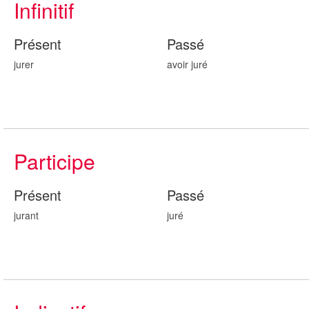
Infinitif
Présent
Passé
jurer
avoir jur
é
Participe
Présent
Passé
jur
ant
jur
é