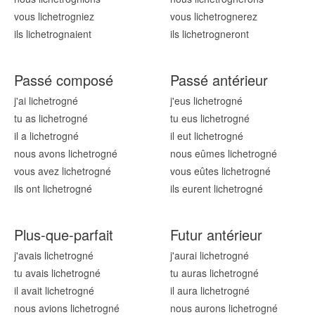
vous lichetrogn
iez
vous lichetrogn
erez
ils lichetrogn
aient
ils lichetrogn
eront
Passé composé
Passé antérieur
j'ai lichetrogn
é
j'eus lichetrogn
é
tu as lichetrogn
é
tu eus lichetrogn
é
il a lichetrogn
é
il eut lichetrogn
é
nous avons lichetrogn
é
nous eûmes lichetrogn
é
vous avez lichetrogn
é
vous eûtes lichetrogn
é
ils ont lichetrogn
é
ils eurent lichetrogn
é
Plus-que-parfait
Futur antérieur
j'avais lichetrogn
é
j'aurai lichetrogn
é
tu avais lichetrogn
é
tu auras lichetrogn
é
il avait lichetrogn
é
il aura lichetrogn
é
nous avions lichetrogn
é
nous aurons lichetrogn
é