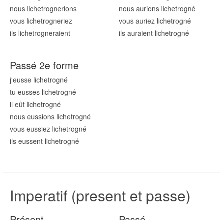
nous lichetrogn
erions
nous aurions lichetrogn
é
vous lichetrogn
eriez
vous auriez lichetrogn
é
ils lichetrogn
eraient
ils auraient lichetrogn
é
Passé 2e forme
j'eusse lichetrogn
é
tu eusses lichetrogn
é
il eût lichetrogn
é
nous eussions lichetrogn
é
vous eussiez lichetrogn
é
ils eussent lichetrogn
é
Imperatif (present et passe)
Présent
Passé