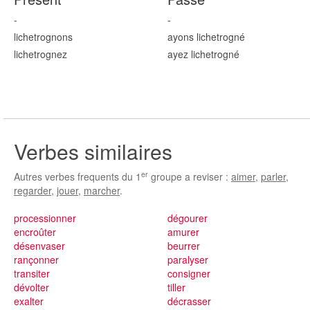
-
-
lichetrogn
ons
ayons lichetrogn
é
lichetrogn
ez
ayez lichetrogn
é
Verbes similaires
er
Autres verbes frequents du 1
groupe a reviser :
aimer
,
parler
,
regarder
,
jouer
,
marcher
.
processionner
dégourer
encroûter
amurer
désenvaser
beurrer
rançonner
paralyser
transiter
consigner
dévolter
tiller
exalter
décrasser