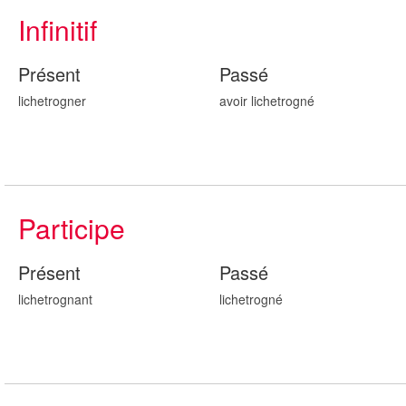
Infinitif
Présent
Passé
lichetrogner
avoir lichetrogn
é
Participe
Présent
Passé
lichetrogn
ant
lichetrogn
é