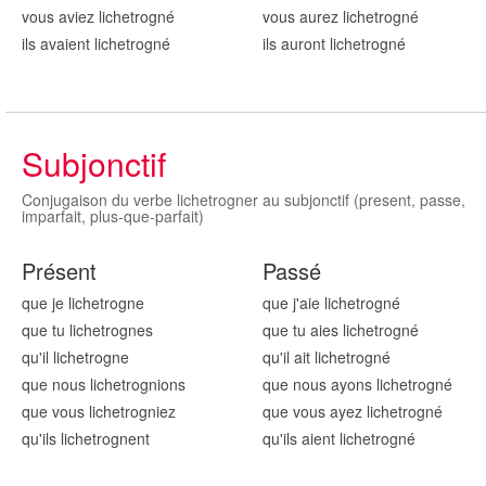
vous aviez lichetrogn
é
vous aurez lichetrogn
é
ils avaient lichetrogn
é
ils auront lichetrogn
é
Subjonctif
Conjugaison du verbe lichetrogner au subjonctif (present, passe,
imparfait, plus-que-parfait)
Présent
Passé
que je lichetrogn
e
que j'aie lichetrogn
é
que tu lichetrogn
es
que tu aies lichetrogn
é
qu'il lichetrogn
e
qu'il ait lichetrogn
é
que nous lichetrogn
ions
que nous ayons lichetrogn
é
que vous lichetrogn
iez
que vous ayez lichetrogn
é
qu'ils lichetrogn
ent
qu'ils aient lichetrogn
é