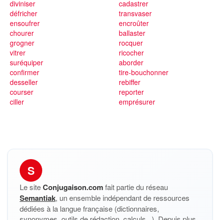
diviniser
cadastrer
défricher
transvaser
ensoufrer
encroûter
chourer
ballaster
grogner
rocquer
vitrer
ricocher
suréquiper
aborder
confirmer
tire-bouchonner
desseller
rebiffer
courser
reporter
ciller
emprésurer
S
Le site
Conjugaison.com
fait partie du réseau
Semantiak
, un ensemble indépendant de ressources
dédiées à la langue française (dictionnaires,
synonymes, outils de rédaction, calculs...). Depuis plus