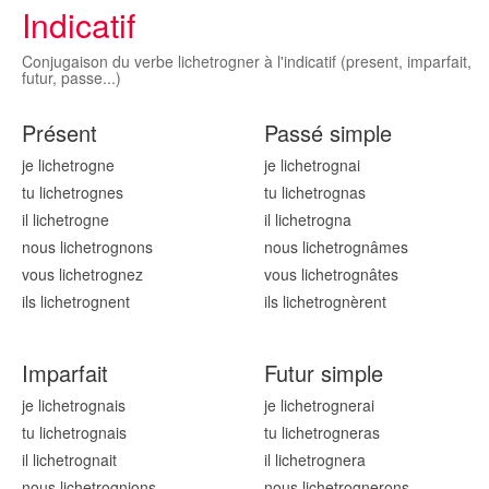
Indicatif
Conjugaison du verbe lichetrogner à l'indicatif (present, imparfait,
futur, passe...)
Présent
Passé simple
je lichetrogn
e
je lichetrogn
ai
tu lichetrogn
es
tu lichetrogn
as
il lichetrogn
e
il lichetrogn
a
nous lichetrogn
ons
nous lichetrogn
âmes
vous lichetrogn
ez
vous lichetrogn
âtes
ils lichetrogn
ent
ils lichetrogn
èrent
Imparfait
Futur simple
je lichetrogn
ais
je lichetrogn
erai
tu lichetrogn
ais
tu lichetrogn
eras
il lichetrogn
ait
il lichetrogn
era
nous lichetrogn
ions
nous lichetrogn
erons