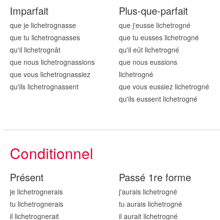
Imparfait
Plus-que-parfait
que je lichetrogn
asse
que j'eusse lichetrogn
é
que tu lichetrogn
asses
que tu eusses lichetrogn
é
qu'il lichetrogn
ât
qu'il eût lichetrogn
é
que nous lichetrogn
assions
que nous eussions
que vous lichetrogn
assiez
lichetrogn
é
qu'ils lichetrogn
assent
que vous eussiez lichetrogn
é
qu'ils eussent lichetrogn
é
Conditionnel
Présent
Passé 1re forme
je lichetrogn
erais
j'aurais lichetrogn
é
tu lichetrogn
erais
tu aurais lichetrogn
é
il lichetrogn
erait
il aurait lichetrogn
é