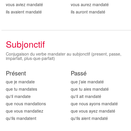
vous aviez mandat
é
vous aurez mandat
é
ils avaient mandat
é
ils auront mandat
é
Subjonctif
Conjugaison du verbe mandater au subjonctif (present, passe,
imparfait, plus-que-parfait)
Présent
Passé
que je mandat
e
que j'aie mandat
é
que tu mandat
es
que tu aies mandat
é
qu'il mandat
e
qu'il ait mandat
é
que nous mandat
ions
que nous ayons mandat
é
que vous mandat
iez
que vous ayez mandat
é
qu'ils mandat
ent
qu'ils aient mandat
é