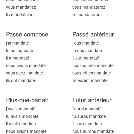
vous mandat
iez
vous mandat
erez
ils mandat
aient
ils mandat
eront
Passé composé
Passé antérieur
j'ai mandat
é
j'eus mandat
é
tu as mandat
é
tu eus mandat
é
il a mandat
é
il eut mandat
é
nous avons mandat
é
nous eûmes mandat
é
vous avez mandat
é
vous eûtes mandat
é
ils ont mandat
é
ils eurent mandat
é
Plus-que-parfait
Futur antérieur
j'avais mandat
é
j'aurai mandat
é
tu avais mandat
é
tu auras mandat
é
il avait mandat
é
il aura mandat
é
nous avions mandat
é
nous aurons mandat
é