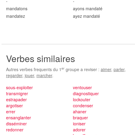
-
-
mandat
ons
ayons mandat
é
mandat
ez
ayez mandat
é
Verbes similaires
er
Autres verbes frequents du 1
groupe a reviser :
aimer
,
parler
,
regarder
,
jouer
,
marcher
.
sous-exploiter
ventouser
transmigrer
diagnostiquer
estrapader
lockouter
argotiser
condenser
errer
ahaner
ensanglanter
braquer
disséminer
ioniser
redonner
adorer