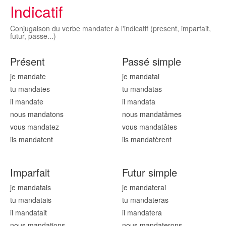
Indicatif
Conjugaison du verbe mandater à l'indicatif (present, imparfait,
futur, passe...)
Présent
Passé simple
je mandat
e
je mandat
ai
tu mandat
es
tu mandat
as
il mandat
e
il mandat
a
nous mandat
ons
nous mandat
âmes
vous mandat
ez
vous mandat
âtes
ils mandat
ent
ils mandat
èrent
Imparfait
Futur simple
je mandat
ais
je mandat
erai
tu mandat
ais
tu mandat
eras
il mandat
ait
il mandat
era
nous mandat
ions
nous mandat
erons