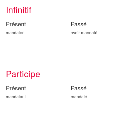
Infinitif
Présent
Passé
mandater
avoir mandat
é
Participe
Présent
Passé
mandat
ant
mandat
é