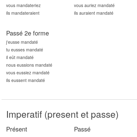
vous mandat
eriez
vous auriez mandat
é
ils mandat
eraient
ils auraient mandat
é
Passé 2e forme
j'eusse mandat
é
tu eusses mandat
é
il eût mandat
é
nous eussions mandat
é
vous eussiez mandat
é
ils eussent mandat
é
Imperatif (present et passe)
Présent
Passé