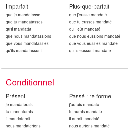
Imparfait
Plus-que-parfait
que je mandat
asse
que j'eusse mandat
é
que tu mandat
asses
que tu eusses mandat
é
qu'il mandat
ât
qu'il eût mandat
é
que nous mandat
assions
que nous eussions mandat
é
que vous mandat
assiez
que vous eussiez mandat
é
qu'ils mandat
assent
qu'ils eussent mandat
é
Conditionnel
Présent
Passé 1re forme
je mandat
erais
j'aurais mandat
é
tu mandat
erais
tu aurais mandat
é
il mandat
erait
il aurait mandat
é
nous mandat
erions
nous aurions mandat
é