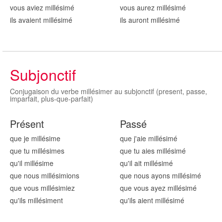
vous aviez millésim
é
vous aurez millésim
é
ils avaient millésim
é
ils auront millésim
é
Subjonctif
Conjugaison du verbe millésimer au subjonctif (present, passe,
imparfait, plus-que-parfait)
Présent
Passé
que je millésim
e
que j'aie millésim
é
que tu millésim
es
que tu aies millésim
é
qu'il millésim
e
qu'il ait millésim
é
que nous millésim
ions
que nous ayons millésim
é
que vous millésim
iez
que vous ayez millésim
é
qu'ils millésim
ent
qu'ils aient millésim
é