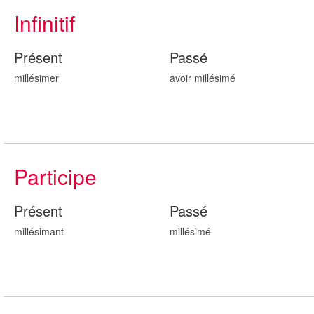
Infinitif
Présent
Passé
millésimer
avoir millésim
é
Participe
Présent
Passé
millésim
ant
millésim
é