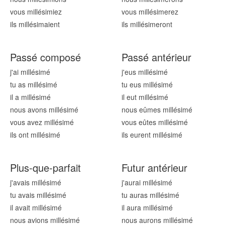
vous millésim
iez
vous millésim
erez
ils millésim
aient
ils millésim
eront
Passé composé
Passé antérieur
j'ai millésim
é
j'eus millésim
é
tu as millésim
é
tu eus millésim
é
il a millésim
é
il eut millésim
é
nous avons millésim
é
nous eûmes millésim
é
vous avez millésim
é
vous eûtes millésim
é
ils ont millésim
é
ils eurent millésim
é
Plus-que-parfait
Futur antérieur
j'avais millésim
é
j'aurai millésim
é
tu avais millésim
é
tu auras millésim
é
il avait millésim
é
il aura millésim
é
nous avions millésim
é
nous aurons millésim
é