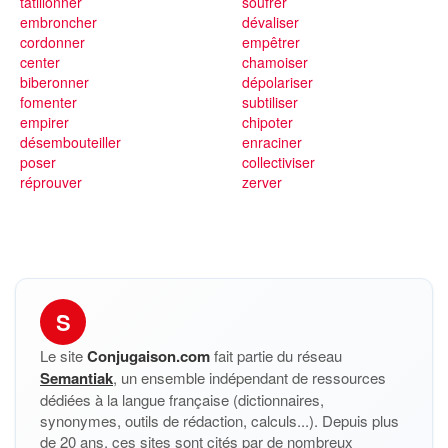
tatillonner
soufrer
embroncher
dévaliser
cordonner
empêtrer
center
chamoiser
biberonner
dépolariser
fomenter
subtiliser
empirer
chipoter
désembouteiller
enraciner
poser
collectiviser
réprouver
zerver
S
Le site
Conjugaison.com
fait partie du réseau
Semantiak
, un ensemble indépendant de ressources
dédiées à la langue française (dictionnaires,
synonymes, outils de rédaction, calculs...). Depuis plus
de 20 ans, ces sites sont cités par de nombreux