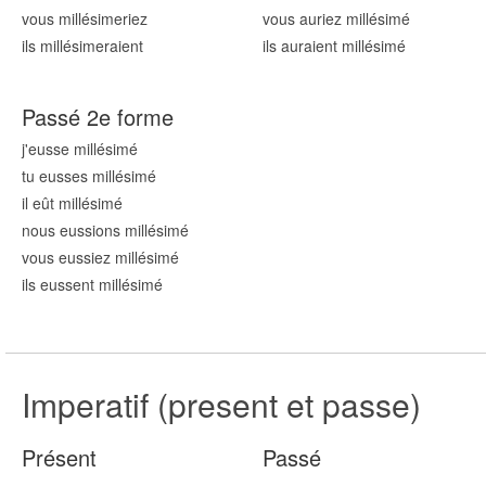
vous millésim
eriez
vous auriez millésim
é
ils millésim
eraient
ils auraient millésim
é
Passé 2e forme
j'eusse millésim
é
tu eusses millésim
é
il eût millésim
é
nous eussions millésim
é
vous eussiez millésim
é
ils eussent millésim
é
Imperatif (present et passe)
Présent
Passé