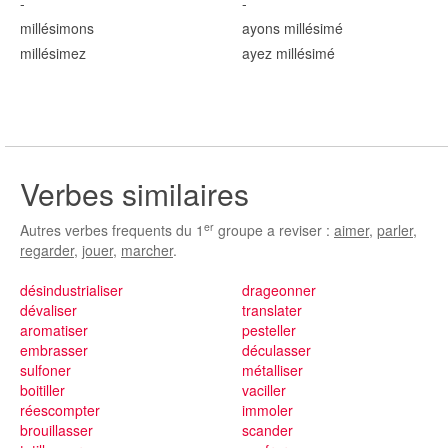
-
-
millésim
ons
ayons millésim
é
millésim
ez
ayez millésim
é
Verbes similaires
er
Autres verbes frequents du 1
groupe a reviser :
aimer
,
parler
,
regarder
,
jouer
,
marcher
.
désindustrialiser
drageonner
dévaliser
translater
aromatiser
pesteller
embrasser
déculasser
sulfoner
métalliser
boitiller
vaciller
réescompter
immoler
brouillasser
scander