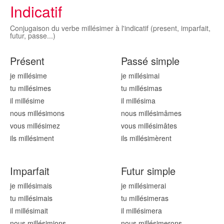
Indicatif
Conjugaison du verbe millésimer à l'indicatif (present, imparfait,
futur, passe...)
Présent
Passé simple
je millésim
e
je millésim
ai
tu millésim
es
tu millésim
as
il millésim
e
il millésim
a
nous millésim
ons
nous millésim
âmes
vous millésim
ez
vous millésim
âtes
ils millésim
ent
ils millésim
èrent
Imparfait
Futur simple
je millésim
ais
je millésim
erai
tu millésim
ais
tu millésim
eras
il millésim
ait
il millésim
era
nous millésim
ions
nous millésim
erons