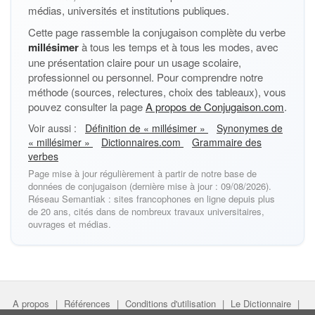
médias, universités et institutions publiques.
Cette page rassemble la conjugaison complète du verbe
millésimer
à tous les temps et à tous les modes, avec
une présentation claire pour un usage scolaire,
professionnel ou personnel. Pour comprendre notre
méthode (sources, relectures, choix des tableaux), vous
pouvez consulter la page
A propos de Conjugaison.com
.
Voir aussi :
Définition de « millésimer »
Synonymes de
« millésimer »
Dictionnaires.com
Grammaire des
verbes
Page mise à jour régulièrement à partir de notre base de
données de conjugaison (dernière mise à jour : 09/08/2026).
Réseau Semantiak : sites francophones en ligne depuis plus
de 20 ans, cités dans de nombreux travaux universitaires,
ouvrages et médias.
A propos
|
Références
|
Conditions d'utilisation
|
Le Dictionnaire
|