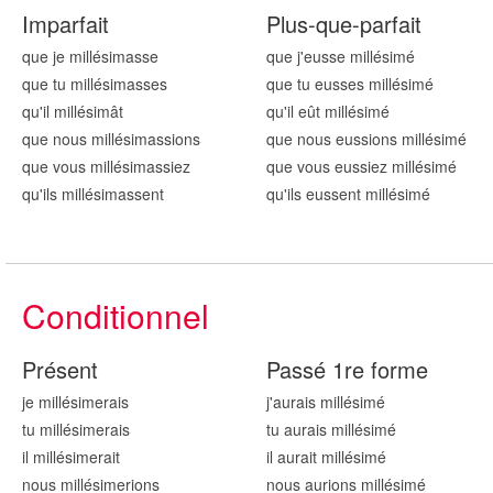
Imparfait
Plus-que-parfait
que je millésim
asse
que j'eusse millésim
é
que tu millésim
asses
que tu eusses millésim
é
qu'il millésim
ât
qu'il eût millésim
é
que nous millésim
assions
que nous eussions millésim
é
que vous millésim
assiez
que vous eussiez millésim
é
qu'ils millésim
assent
qu'ils eussent millésim
é
Conditionnel
Présent
Passé 1re forme
je millésim
erais
j'aurais millésim
é
tu millésim
erais
tu aurais millésim
é
il millésim
erait
il aurait millésim
é
nous millésim
erions
nous aurions millésim
é