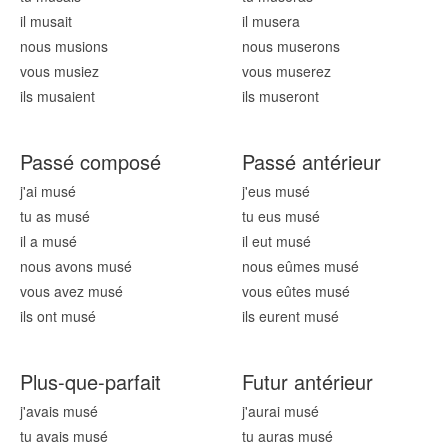
il mus
ait
il mus
era
nous mus
ions
nous mus
erons
vous mus
iez
vous mus
erez
ils mus
aient
ils mus
eront
Passé composé
Passé antérieur
j'ai mus
é
j'eus mus
é
tu as mus
é
tu eus mus
é
il a mus
é
il eut mus
é
nous avons mus
é
nous eûmes mus
é
vous avez mus
é
vous eûtes mus
é
ils ont mus
é
ils eurent mus
é
Plus-que-parfait
Futur antérieur
j'avais mus
é
j'aurai mus
é
tu avais mus
é
tu auras mus
é