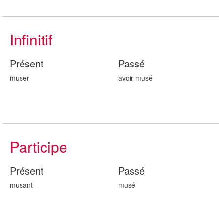
Infinitif
Présent
Passé
muser
avoir mus
é
Participe
Présent
Passé
mus
ant
mus
é