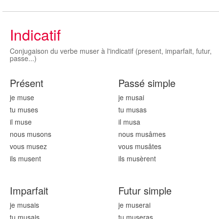
Indicatif
Conjugaison du verbe muser à l'indicatif (present, imparfait, futur,
passe...)
Présent
Passé simple
je mus
e
je mus
ai
tu mus
es
tu mus
as
il mus
e
il mus
a
nous mus
ons
nous mus
âmes
vous mus
ez
vous mus
âtes
ils mus
ent
ils mus
èrent
Imparfait
Futur simple
je mus
ais
je mus
erai
tu mus
ais
tu mus
eras