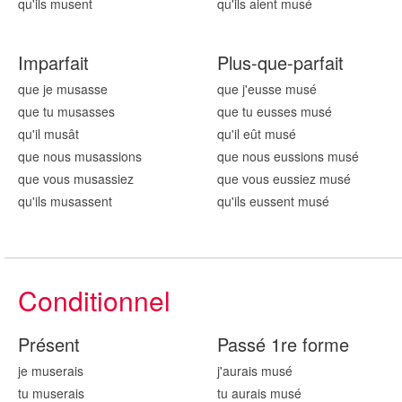
qu'ils mus
ent
qu'ils aient mus
é
Imparfait
Plus-que-parfait
que je mus
asse
que j'eusse mus
é
que tu mus
asses
que tu eusses mus
é
qu'il mus
ât
qu'il eût mus
é
que nous mus
assions
que nous eussions mus
é
que vous mus
assiez
que vous eussiez mus
é
qu'ils mus
assent
qu'ils eussent mus
é
Conditionnel
Présent
Passé 1re forme
je mus
erais
j'aurais mus
é
tu mus
erais
tu aurais mus
é