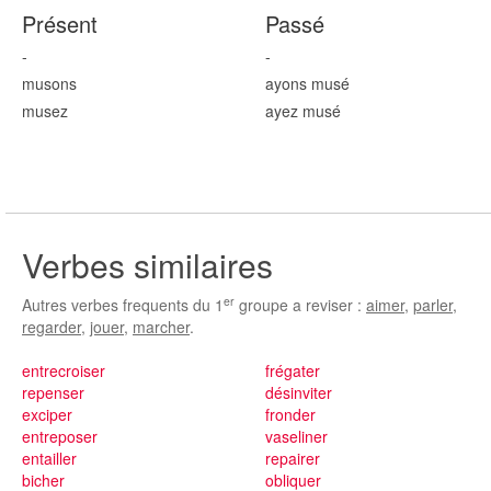
Présent
Passé
-
-
mus
ons
ayons mus
é
mus
ez
ayez mus
é
Verbes similaires
er
Autres verbes frequents du 1
groupe a reviser :
aimer
,
parler
,
regarder
,
jouer
,
marcher
.
entrecroiser
frégater
repenser
désinviter
exciper
fronder
entreposer
vaseliner
entailler
repairer
bicher
obliquer