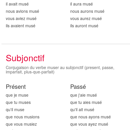
il avait mus
é
il aura mus
é
nous avions mus
é
nous aurons mus
é
vous aviez mus
é
vous aurez mus
é
ils avaient mus
é
ils auront mus
é
Subjonctif
Conjugaison du verbe muser au subjonctif (present, passe,
imparfait, plus-que-parfait)
Présent
Passé
que je mus
e
que j'aie mus
é
que tu mus
es
que tu aies mus
é
qu'il mus
e
qu'il ait mus
é
que nous mus
ions
que nous ayons mus
é
que vous mus
iez
que vous ayez mus
é