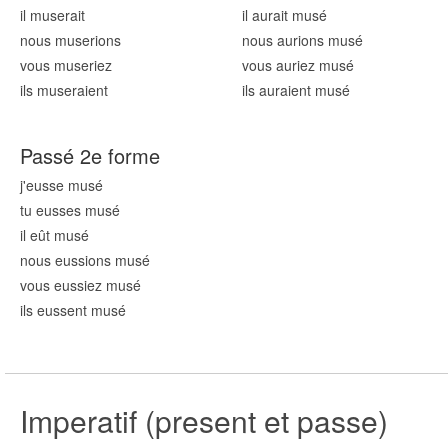
il mus
erait
il aurait mus
é
nous mus
erions
nous aurions mus
é
vous mus
eriez
vous auriez mus
é
ils mus
eraient
ils auraient mus
é
Passé 2e forme
j'eusse mus
é
tu eusses mus
é
il eût mus
é
nous eussions mus
é
vous eussiez mus
é
ils eussent mus
é
Imperatif (present et passe)