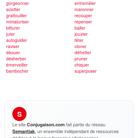
gorgeonner
entremêler
sciotter
maronner
grattouiller
recouper
miniaturiser
repenser
bitturer
baller
juter
jouxter
autoguider
fêter
raviser
cloner
ébouer
défretter
désherber
pruner
émerveiller
chiquer
bambocher
superposer
S
Le site
Conjugaison.com
fait partie du réseau
Semantiak
, un ensemble indépendant de ressources
dédiées à la langue française (dictionnaires,